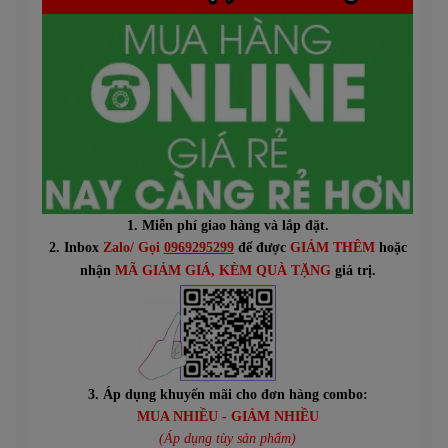
1. Miễn phí giao hàng và lắp đặt.
2. Inbox
Zalo/ Gọi
0969295299
để được
GIẢM THÊM
hoặc
n
hận
MÃ GIẢM GIÁ
, KÈM QUÀ TẶNG
giá trị.
3. Áp dụng khuyến mãi cho đơn hàng combo:
MUA NHIỀU - GIẢM NHIỀU
(Áp dụng tùy sản phẩm)