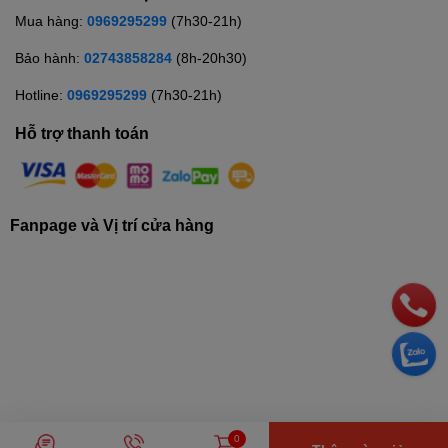
Mua hàng:
0969295299
(7h30-21h)
Bảo hành:
02743858284
(8h-20h30)
Hotline:
0969295299
(7h30-21h)
Hỗ trợ thanh toán
Fanpage và Vị trí cửa hàng
© Bản quyền thuộc về
Siêu thị điện máy TRUNG THẢO
| Cung cấp
0