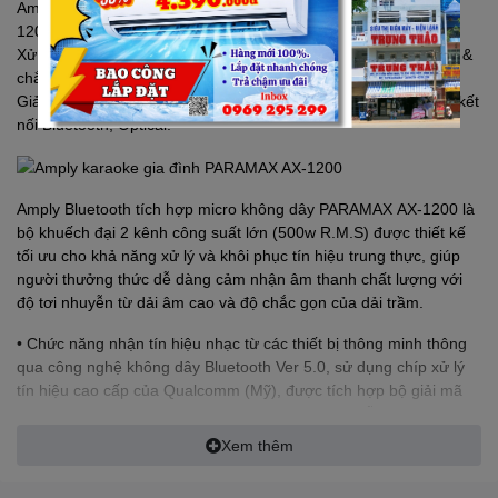
Amply
PARAMAX
Karaoke Tích Hợp Micro Không Dây AX-
1200 nhiều tính năng tự động, thu tiếng nhạy.
Xử lý và khôi phục âm thanh chất lượng cao, với độ tơi nhuyễn &
chắc gọn.
Giải trí Online từ smart-phone, tablet, smart-TV với công nghệ kết
nối Bluetooth, Optical.
Amply Bluetooth tích hợp micro không dây
PARAMAX
AX-1200 là
bộ khuếch đại 2 kênh công suất lớn (500w R.M.S) được thiết kế
tối ưu cho khả năng xử lý và khôi phục tín hiệu trung thực, giúp
người thưởng thức dễ dàng cảm nhận âm thanh chất lượng với
độ tơi nhuyễn từ dải âm cao và độ chắc gọn của dải trầm.
• Chức năng nhận tín hiệu nhạc từ các thiết bị thông minh thông
qua công nghệ không dây Bluetooth Ver 5.0, sử dụng chíp xử lý
tín hiệu cao cấp của Qualcomm (Mỹ), được tích hợp bộ giải mã
DAC 16Bit Stereo-codec với tỷ số tín hiệu trên nhiễu đạt 93dB.
Xem thêm
• Nhận tín hiệu kỹ thuật số qua đường truyền quang học (Optical),
tối ưu khi kết nối với các smart TV.