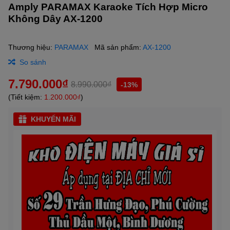
Amply PARAMAX Karaoke Tích Hợp Micro
Không Dây AX-1200
Thương hiệu:
PARAMAX
Mã sản phẩm:
AX-1200
So sánh
7.790.000₫
8.990.000₫
-13%
(Tiết kiệm:
1.200.000₫
)
KHUYẾN MÃI