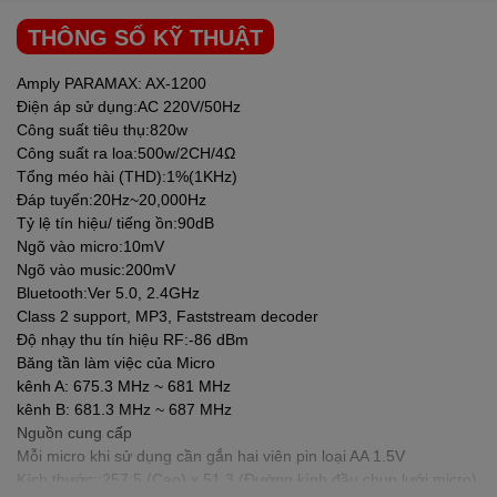
• Công nghệ tạo hiệu ứng vang kỹ thuật số kết hợp bộ trộn tín
THÔNG SỐ KỸ THUẬT
hiệu âm thanh từ giọng hát đặc sắc, tạo nên không gian âm nhạc
tại gia sống động.
Amply
PARAMAX
: AX-1200
Điện áp sử dụng:AC 220V/50Hz
• Điều chỉnh âm lượng riêng biệt cho từng micro, dễ dàng cân
Công suất tiêu thụ:820w
chỉnh cho cả giọng nam và giọng nữ.
Công suất ra loa:500w/2CH/4Ω
Tổng méo hài (THD):1%(1KHz)
Đáp tuyến:20Hz~20,000Hz
Tỷ lệ tín hiệu/ tiếng ồn:90dB
Ngõ vào micro:10mV
Ngõ vào music:200mV
Bluetooth:Ver 5.0, 2.4GHz
Class 2 support, MP3, Faststream decoder
Độ nhạy thu tín hiệu RF:-86 dBm
Băng tần làm việc của Micro
kênh A: 675.3 MHz ~ 681 MHz
kênh B: 681.3 MHz ~ 687 MHz
Nguồn cung cấp
Mỗi micro khi sử dụng cần gắn hai viên pin loại AA 1.5V
Kích thước::257.5 (Cao) x 51.3 (Đường kính đầu chụp lưới micro)