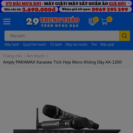
0
0
Máy lạnh
Quạt hơi nước
Tủ lạnh
Máy lọc nước
Tivi
Máy giặt
Trang chủ
/
Âm thanh
/
Amply PARAMAX Karaoke Tích Hợp Micro Không Dây AX-1200