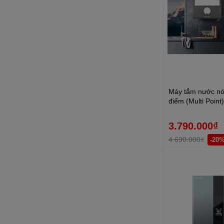
Máy tắm nước nón
điểm (Multi Point)
6000W DDH 6 E
3.790.000₫
4.690.000₫
-20