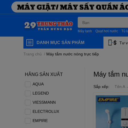
Máy lạnh
Quạt hơi nước
Tủ 
DANH MỤC SẢN PHẨM
Tư v
Trang chủ
/
Máy tắm nước nóng trực tiếp
Máy tắm nư
HÃNG SẢN XUẤT
AQUA
Sắp xếp:
Tên A 
LEGEND
VIESSMANN
ELECTROLUX
EMPIRE