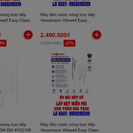
óng trực tiếp
Máy tắm nước nóng trực tiếp
well Easy Classic
Viessmann Vitowell Easy
W
Premium P1 45-V 4500W
₫
2.490.000₫
3.390.000₫
28%
-27%
óng trực tiếp
Máy tắm nước nóng trực tiếp
00W DH-4VS1VW
Viessmann Vitowell Easy Classic