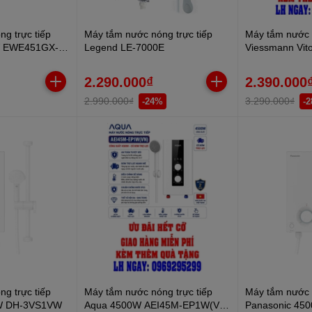
g trực tiếp
Máy tắm nước nóng trực tiếp
Máy tắm nước n
0W EWE451GX-
Legend LE-7000E
Viessmann Vito
C1 45-V 4500
2.290.000₫
2.390.000
2.990.000₫
3.290.000₫
-24%
-
g trực tiếp
Máy tắm nước nóng trực tiếp
Máy tắm nước n
0W DH-3VS1VW
Aqua 4500W AEI45M-EP1W(VN)
Panasonic 45