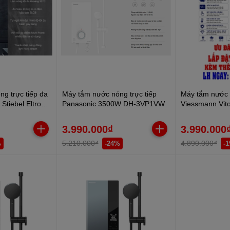
g trực tiếp đa
Máy tắm nước nóng trực tiếp
Máy tắm nước n
 Stiebel Eltron
Panasonic 3500W DH-3VP1VW
Viessmann Vito
C
D1 45P-V 450
3.990.000₫
3.990.000
5.210.000₫
4.890.000₫
%
-24%
-