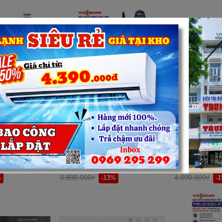
g trực tiếp
Máy tắm nước nóng trực tiếp
Máy tắm nước n
ll Easy
Viessmann Vitowell Easy Classic
Ariston 4500
-V 4500W
C1 45P-V Black 4500W
PREMIUM 4.5
3.390.000₫
3.490.000
3.890.000₫
4.090.000₫
%
-13%
-