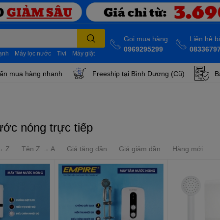
Gọi mua hàng
Liên hệ 
0969295299
0833679
lạnh
Máy lọc nước
Tivi
Máy giặt
ấn mua hàng nhanh
Freeship tại Bình Dương (Cũ)
B
ớc nóng trực tiếp
→ Z
Tên Z → A
Giá tăng dần
Giá giảm dần
Hàng mới