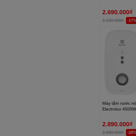
2.690.000₫
3.220.000₫
-17
Máy tắm nước nón
Electrolux 450
DWG2
2.890.000₫
3.990.000₫
-28