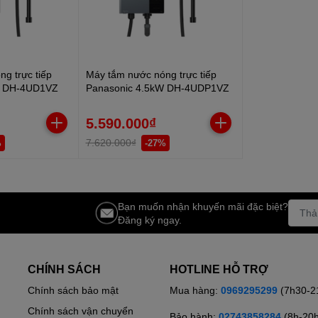
g trực tiếp
Máy tắm nước nóng trực tiếp
W DH-4UD1VZ
Panasonic 4.5kW DH-4UDP1VZ
5.590.000₫
7.620.000₫
%
-27%
Bạn muốn nhận khuyến mãi đặc biệt?
Đăng ký ngay.
CHÍNH SÁCH
HOTLINE HỖ TRỢ
Chính sách bảo mật
Mua hàng:
0969295299
(7h30-2
Chính sách vận chuyển
Bảo hành:
02743858284
(8h-20