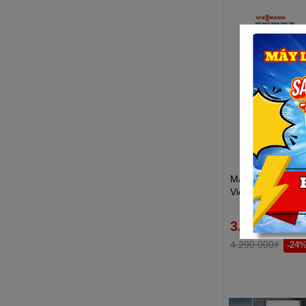
Máy tắm nước nón
Viessmann Vitowe
Premium P1 45P
3.290.000₫
4.290.000₫
-24