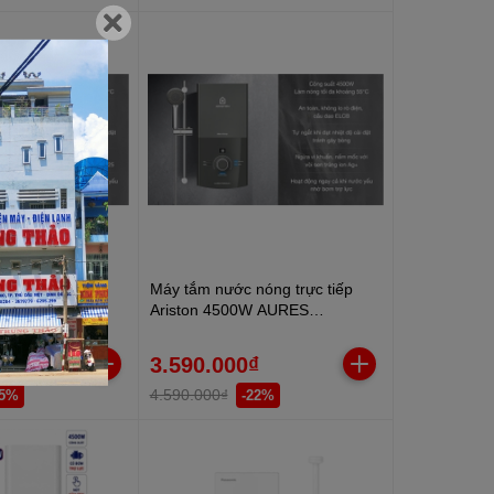
óng trực tiếp
Máy tắm nước nóng trực tiếp
W AURES
Ariston 4500W AURES
P PEARL
PREMIUM+ 4.5P
₫
3.590.000₫
4.590.000₫
15%
-22%