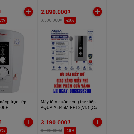
C1 45P-V 4500W
₫
2.890.000₫
3.590.000₫
18%
-20%
óng trực tiếp
Máy tắm nước nóng trực tiếp
00EP
AQUA AEI45M-FP1S(VN) (Có
bơm)
₫
3.190.000₫
3.790.000₫
19%
-16%