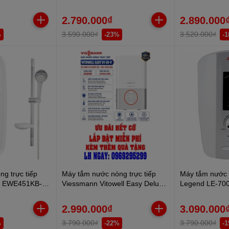
CÓ BƠM
2.790.000₫
2.890.000
3.590.000₫
3.520.000₫
%
-23%
-
g trực tiếp
Máy tắm nước nóng trực tiếp
Máy tắm nước n
0W EWE451KB-
Viessmann Vitowell Easy Deluxe
Legend LE-70
D1 45-V 4500W
2.990.000₫
3.090.000
3.790.000₫
3.790.000₫
%
-22%
-