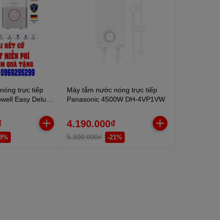
óng trực tiếp
Máy tắm nước nóng trực tiếp
well Easy Deluxe
Panasonic 4500W DH-4VP1VW
0W
₫
4.190.000₫
5.300.000₫
19%
-21%