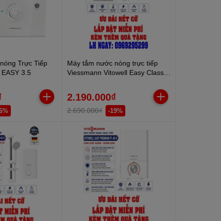
nóng Trực Tiếp
Máy tắm nước nóng trực tiếp
 EASY 3.5
Viessmann Vitowell Easy Classic
C1 35-V 3500W
₫
2.190.000₫
2.690.000₫
26%
-19%