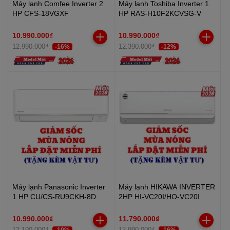
Máy lạnh Comfee Inverter 2
Máy lạnh Toshiba Inverter 1
HP CFS-18VGXF
HP RAS-H10F2KCVSG-V
10.990.000₫
10.990.000₫
12.990.000₫
12.390.000₫
-16%
-12%
Máy lạnh Panasonic Inverter
Máy lạnh HIKAWA INVERTER
1 HP CU/CS-RU9CKH-8D
2HP HI-VC20I/HO-VC20I
10.990.000₫
11.790.000₫
12.190.000₫
13.990.000₫
-10%
-16%