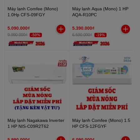
Máy lạnh Comfee (Mono)
Máy lạnh Aqua (Mono) 1 HP
1.0Hp CFS-09FGY
AQA-R10PC
5.090.000₫
5.390.000₫
9.990.000₫
6.590.000₫
-50%
-19%
Máy lạnh Nagakawa Inverter
Máy lạnh Comfee (Mono) 1.5
1 HP NIS-C09R2T62
HP CFS-12FGYF
5.990.000₫
6.090.000₫