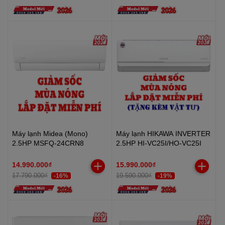
Máy lạnh Midea (Mono)
Máy lạnh HIKAWA INVERTER
2.5HP MSFQ-24CRN8
2.5HP HI-VC25I/HO-VC25I
14.990.000₫
15.990.000₫
17.790.000₫
19.590.000₫
-16%
-19%