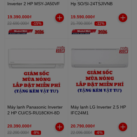
Inverter 2 HP MSY-JA50VF
Hp SO/SI-24TSJIVNB
19.390.000₫
19.590.000₫
22.690.000₫
21.790.000₫
-15%
-11%
Máy lạnh Panasonic Inverter
Máy lạnh LG Inverter 2.5 HP
2 HP CU/CS-RU18CKH-8D
IFC24M1
20.390.000₫
20.790.000₫
22.290.000₫
22.096.000₫
-9%
-6%