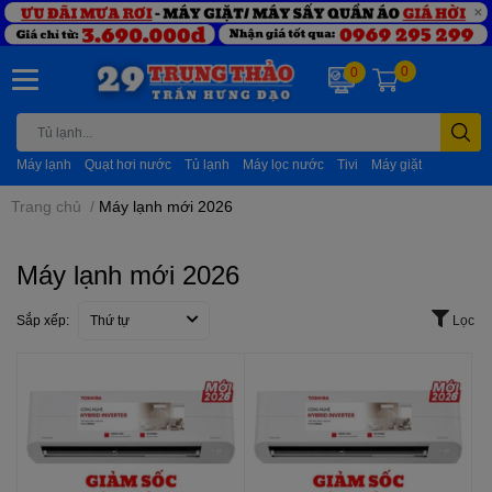
0
0
Máy lạnh
Quạt hơi nước
Tủ lạnh
Máy lọc nước
Tivi
Máy giặt
Trang chủ
/
Máy lạnh mới 2026
Máy lạnh mới 2026
Sắp xếp:
Thứ tự
Lọc