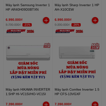
Máy lạnh Samsung Inverter 1
Máy lạnh Sharp Inverter 1 HP
HP AR40H09D0BTXN
AH-X10CEW
6.990.000₫
6.990.000₫
8.790.000₫
9.390.000₫
-21%
-26%
Máy lạnh HIKAWA INVERTER
Máy lạnh Comfee Inverter 1.5
1.5HP HI-VC15I/HO-VC15I
HP CFS-13VGXF
7.390.000₫
7.390.000₫