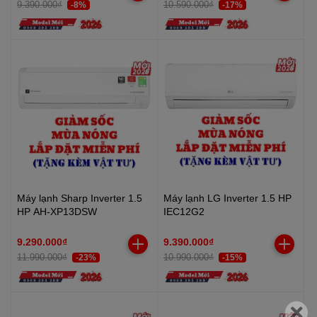
9.390.000₫
10.590.000₫
-8%
-17%
Máy lạnh Sharp Inverter 1.5
Máy lạnh LG Inverter 1.5 HP
HP AH-XP13DSW
IEC12G2
9.290.000₫
9.390.000₫
11.990.000₫
10.990.000₫
-23%
-15%