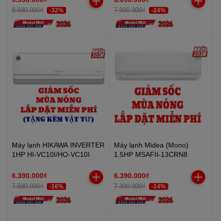
8.690.000₫
7.990.000₫
-32%
-24%
Máy lạnh HIKAWA INVERTER
Máy lạnh Midea (Mono)
1HP HI-VC10I/HO-VC10I
1.5HP MSAFII-13CRN8
6.390.000₫
6.390.000₫
7.590.000₫
7.390.000₫
-16%
-14%