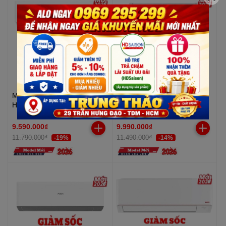
Máy lạnh Midea (Mono) 2.0
Máy lạnh Mitsubishi Electric
HP MSFQB-18CRN8
Inverter 1 HP MSY-JA25VF
9.590.000₫
9.990.000₫
11.790.000₫
11.490.000₫
-19%
-14%