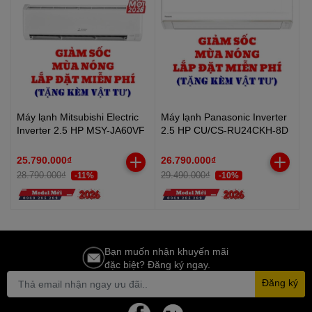
Máy lạnh Mitsubishi Electric
Máy lạnh Panasonic Inverter
Inverter 2.5 HP MSY-JA60VF
2.5 HP CU/CS-RU24CKH-8D
25.790.000₫
26.790.000₫
28.790.000₫
29.490.000₫
-11%
-10%
Bạn muốn nhận khuyến mãi
đặc biệt? Đăng ký ngay.
Đăng ký