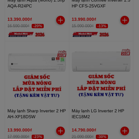
AQA-R24PC
HP CFS-25VGXF
13.390.000₫
13.990.000₫
16.590.000₫
15.990.000₫
-20%
-13%
Máy lạnh Sharp Inverter 2 HP
Máy lạnh LG Inverter 2 HP
AH-XP18DSW
IEC18M2
13.990.000₫
14.790.000₫
17.990.000₫
21.090.000₫
-23%
-30%