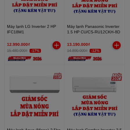
Máy lạnh LG Inverter 2 HP
Máy lạnh Panasonic Inverter
IFC18M1
1.5 HP CU/CS-RU12CKH-8D
12.990.000₫
13.190.000₫
15.480.000₫
14.890.000₫
-17%
-12%
Máy lạnh Aqua (Mono) 2.5hp
Máy lạnh Comfee Inverter 2.5