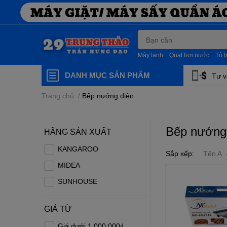
Máy lạnh
Quạt hơi nước
Tủ 
DANH MỤC SẢN PHẨM
Tư v
Trang chủ
/
Bếp nướng điện
Bếp nướng
HÃNG SẢN XUẤT
KANGAROO
Sắp xếp:
Tên A 
MIDEA
SUNHOUSE
GIÁ TỪ
Giá dưới 1.000.000₫