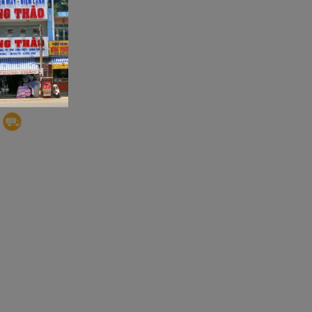
1h)
h30)