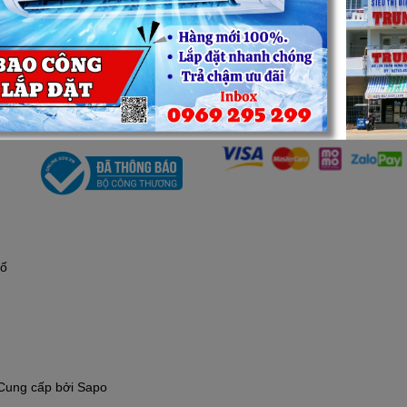
Chính sách bảo mật
Mua hàng:
0969295299
(7h30-2
Chính sách vận chuyển
Bảo hành:
02743858284
(8h-20
Chính sách đổi trả
Hotline:
0969295299
(7h30-21h)
Chính sách thanh toán
Hỗ trợ thanh toán
Chính sách kiểm hàng
hố
Cung cấp bởi
Sapo