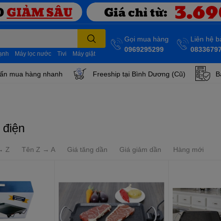
Gọi mua hàng
Liên hệ 
0969295299
0833679
lạnh
Máy lọc nước
Tivi
Máy giặt
ấn mua hàng nhanh
Freeship tại Bình Dương (Cũ)
B
 điện
→ Z
Tên Z → A
Giá tăng dần
Giá giảm dần
Hàng mới