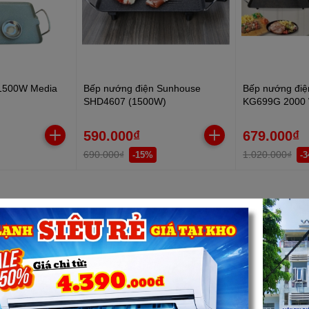
 1500W Media
Bếp nướng điện Sunhouse
Bếp nướng điệ
SHD4607 (1500W)
KG699G 2000
590.000₫
679.000₫
690.000₫
1.020.000₫
-15%
-
Bạn muốn nhận khuyến mãi đặc biệt?
Đăng ký ngay.
CHÍNH SÁCH
HOTLINE HỖ TRỢ