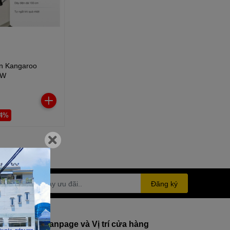
n Kangaroo
 W
34%
Đăng ký
Fanpage và Vị trí cửa hàng