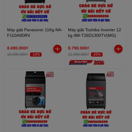
Máy giặt Panasonic 11Kg NA-
Máy giặt Toshiba Inverter 12
F110A9DRV
kg AW-T26D1300TV(MG)
8.690.000₫
8.790.000₫
10.090.000₫
11.590.000₫
-14%
-25%