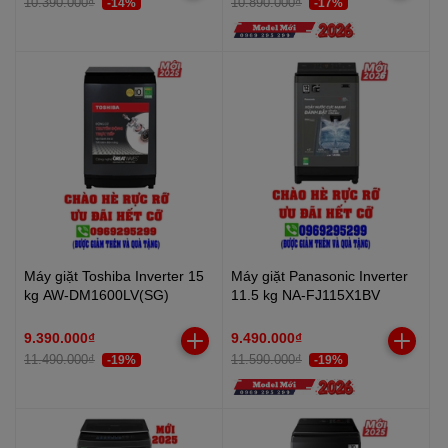
10.390.000₫
10.890.000₫
-14%
-17%
Máy giặt Toshiba Inverter 15
Máy giặt Panasonic Inverter
kg AW-DM1600LV(SG)
11.5 kg NA-FJ115X1BV
9.390.000₫
9.490.000₫
11.490.000₫
11.590.000₫
-19%
-19%