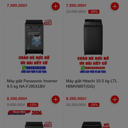
7.990.000₫
7.990.000₫
10.990.000₫
-28%
Máy giặt Panasonic Inverter
Máy giặt Hitachi 10.5 kg LTL
9.5 kg NA-FJ95X1BV
H0MVW0T(GG)
8.390.000₫
8.390.000₫
9.800.000₫
10.200.000₫
-15%
-18%