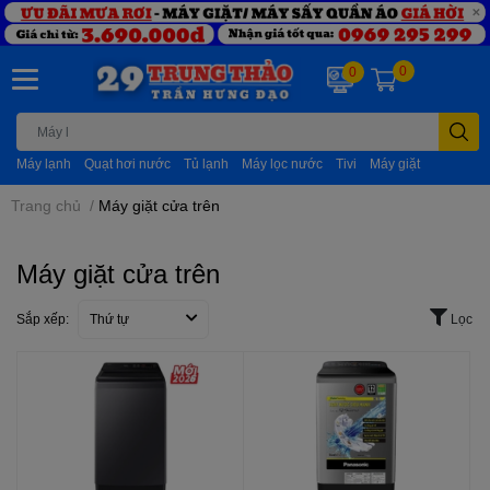
0
0
Máy lạnh
Quạt hơi nước
Tủ lạnh
Máy lọc nước
Tivi
Máy giặt
Trang chủ
/
Máy giặt cửa trên
Máy giặt cửa trên
Sắp xếp:
Thứ tự
Lọc