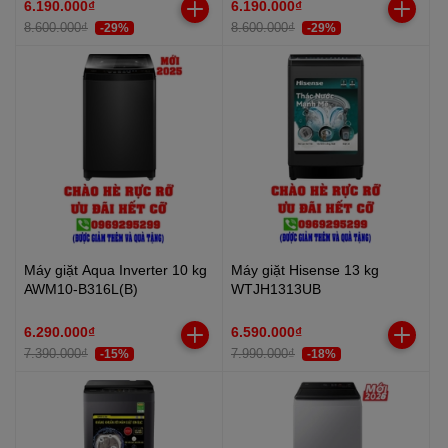
6.190.000₫
6.190.000₫
8.600.000₫
8.600.000₫
-29%
-29%
Máy giặt Aqua Inverter 10 kg
Máy giặt Hisense 13 kg
AWM10-B316L(B)
WTJH1313UB
6.290.000₫
6.590.000₫
7.390.000₫
7.990.000₫
-15%
-18%