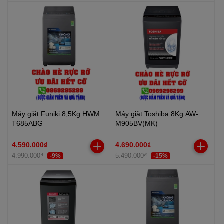
Máy giặt Funiki 8,5Kg HWM
Máy giặt Toshiba 8Kg AW-
T685ABG
M905BV(MK)
4.590.000₫
4.690.000₫
4.990.000₫
5.490.000₫
-9%
-15%