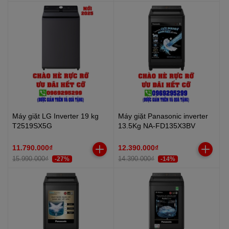
Máy giặt LG Inverter 19 kg
Máy giặt Panasonic inverter
T2519SX5G
13.5Kg NA-FD135X3BV
11.790.000₫
12.390.000₫
15.990.000₫
14.390.000₫
-27%
-14%