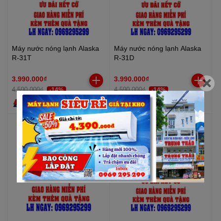
Máy nước nóng lạnh Alaska
Máy nước nóng lạnh Alaska
R-31T
R-31D
3.990.000₫
3.990.000₫
4.590.000₫
4.590.000₫
-14%
-14%