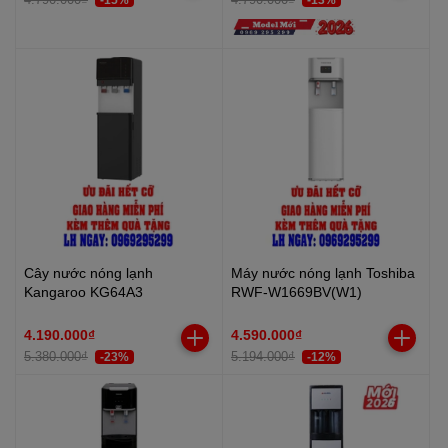
Cây nước nóng lạnh
Máy nước nóng lạnh Toshiba
Kangaroo KG64A3
RWF-W1669BV(W1)
4.190.000₫
4.590.000₫
5.380.000₫
5.194.000₫
-23%
-12%