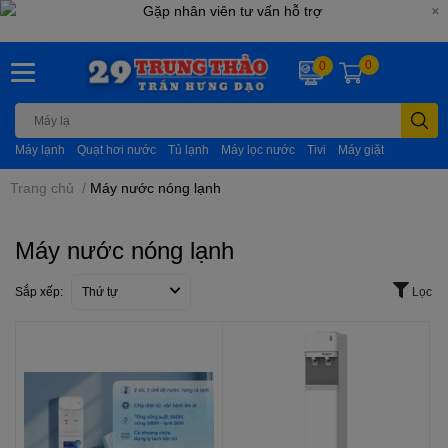
0
0
Máy lạnh
Quạt hơi nước
Tủ lạnh
Máy lọc nước
Tivi
Máy giặt
Trang chủ
/
Máy nước nóng lạnh
Máy nước nóng lạnh
Sắp xếp:
Thứ tự
Lọc