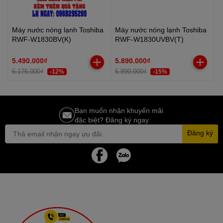
Máy nước nóng lạnh Toshiba
Máy nước nóng lạnh Toshiba
RWF-W1830BV(K)
RWF-W1830UVBV(T)
5.490.000₫
5.890.000₫
6.176.000₫
6.890.000₫
-12%
-15%
Bạn muốn nhận khuyến mãi
đặc biệt? Đăng ký ngay.
Đăng ký