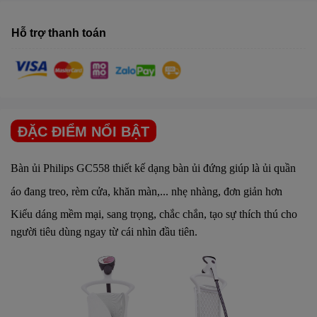
Hỗ trợ thanh toán
ĐẶC ĐIỂM NỔI BẬT
Bàn ủi Philips
GC558 thiết kế dạng bàn ủi đứng giúp là ủi
quần
áo đang treo
, rèm cửa, khăn màn,... nhẹ nhàng, đơn giản hơn
Kiểu dáng mềm mại, sang trọng, chắc chắn, tạo sự thích thú cho
người tiêu dùng ngay từ cái nhìn đầu tiên.