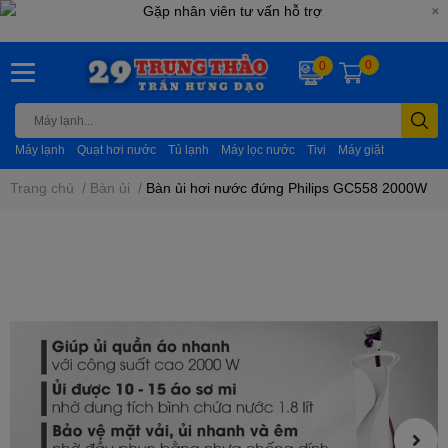
0
0
Máy lạnh
Quạt hơi nước
Tủ lạnh
Máy lọc nước
Tivi
Máy giặt
Trang chủ
/
Bàn ủi
/
Bàn ủi hơi nước đứng Philips GC558 2000W