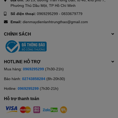
công việc là ủi của người dùng, nhẹ nhàng hơn, hiệu quả hơn,
Phường Thủ Dầu Một, TP Hồ Chí Minh
nhanh hơn, tiết kiệm cả thời gian, công sức và điện năng tiêu thụ.
Số điện thoại:
0969295299
-
0833679779
Email:
dienmaydienlanhtrungthao@gmail.com
CHÍNH SÁCH
HOTLINE HỖ TRỢ
Mua hàng:
0969295299
(7h30-21h)
Bảo hành:
02743858284
(8h-20h30)
Hotline:
0969295299
(7h30-21h)
Hỗ trợ thanh toán