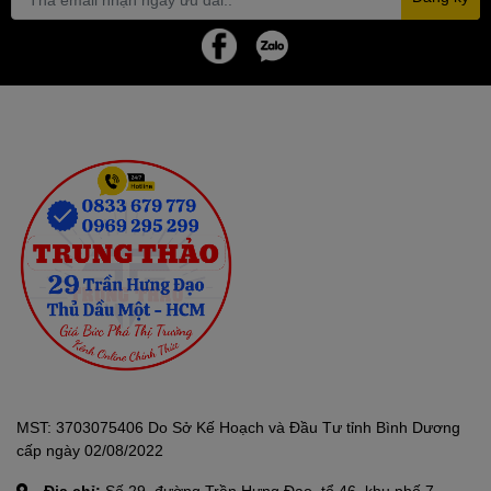
Giá treo với cầu ủi StyleBoard dài hơn cung cấp bề mặt đỡ chắc
chắn trong khi ủi
Giúp là ủi hiệu quả ngay cả với những mặt vải cứng đầu nhất, có
thể tháo rời theo nhu cầu. Người dùng đặt mặt vải lên cầu ủi và
nhẹ nhàng miết bàn ủi trên vải để xóa sạch mọi vết nhăn.
Bàn ủi hơi nước đứng Philips
với tính năng khóa cố định móc treo
Hang&Lock độc đáo sẽ giữ cho quần áo được treo cố định, ngăn
móc treo đung đưa qua lại hoặc bị rơi xuống
Nhờ vậy quá trình là ủi dễ dàng hơn, rút ngắn thời gian, tiết kiệm
công sức.
MST: 3703075406 Do Sở Kế Hoạch và Đầu Tư tỉnh Bình Dương
cấp ngày 02/08/2022
Bàn ủi hơi nước đứng Philips GC558
thiết kế thông minh cải tiến
Địa chỉ:
Số 29, đường Trần Hưng Đạo, tổ 46, khu phố 7,