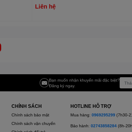
Liên hệ
, là một loại kính có chất lượng cao, rất cứng, bền và
iệt, khả năng chống trầy xước và chống va đập .... Mặt
ếp lên đáy nồi theo phương thẳng đứng, không thất thoát
n khối, an toàn, thẩm mỹ và tiện trong việc vệ sinh, lau
Bạn muốn nhận khuyến mãi đặc biệt?
Đăng ký ngay.
CHÍNH SÁCH
HOTLINE HỖ TRỢ
Chính sách bảo mật
Mua hàng:
0969295299
(7h30-2
Chính sách vận chuyển
Bảo hành:
02743858284
(8h-20
Chính sách đổi trả