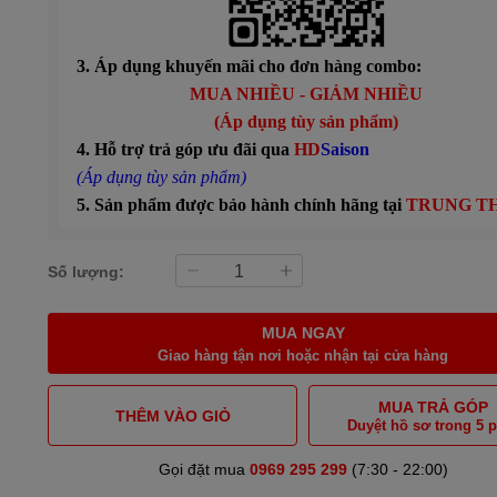
3. Áp dụng khuyến mãi cho đơn hàng combo:
MUA NHIỀU - GIẢM NHIỀU
(Áp dụng tùy sản phẩm)
4. Hỗ trợ trả góp ưu đãi qua
HD
Saison
(Áp dụng tùy sản phẩm)
5. Sản phẩm được bảo hành chính hãng tại
TRUNG T
Số lượng:
MUA NGAY
Giao hàng tận nơi hoặc nhận tại cửa hàng
MUA TRẢ GÓP
THÊM VÀO GIỎ
Duyệt hồ sơ trong 5 
Gọi đặt mua
0969 295 299
(7:30 - 22:00)