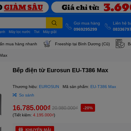
Gọi mua hàng
Liên hệ 
0969295299
0833679
lạnh
Máy lọc nước
Tivi
Máy giặt
ấn mua hàng nhanh
Freeship tại Bình Dương (Cũ)
B
 Max
Bếp điện từ Eurosun EU-T386 Max
Thương hiệu:
EUROSUN
Mã sản phẩm:
EU-T386 Max
So sánh
16.785.000₫
20.980.000₫
-20%
(Tiết kiệm:
4.195.000₫
)
KHUYẾN MÃI