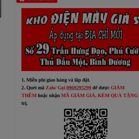
1. Miễn phí giao hàng và lắp đặt.
2. Quét mã
Zalo/ Gọi
0969295299
để được
GIẢM
THÊM
hoặc n
hận
MÃ GIẢM GIÁ
, KÈM QUÀ TẶNG
trị.