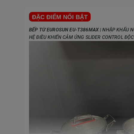
ĐẶC ĐIỂM NỔI BẬT
BẾP TỪ EUROSUN EU-T386MAX
| NHẬP KHẨU N
HỆ ĐIỀU KHIỂN CẢM ỨNG SLIDER CONTROL ĐỘC