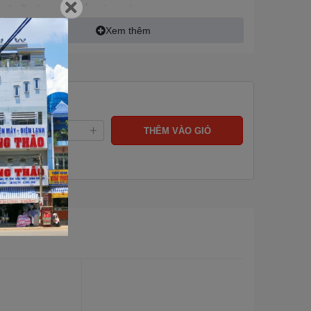
▶️ 3 vùng nấu cảm ứng từ
▶️ Mặt kính
EUROKERA
sản xuất tại Pháp, vát 4 cạnh, bo vi
Xem thêm
kim nhôm.
▶️ Công nghệ biến tần
Bridge INVERTER
thông minh vượt tr
nấu và giữ nhiệt liên tục ở mức thấp nhất không tắt mở. Tiế
30% điện năng.
▶️ Công nghệ
EcoGreen
giúp bếp hoạt động êm ái và giảm t
nhiễm từ.
ng:
THÊM VÀO GIỎ
▶️ Chức năng
"Booster"
2 vùng nấu riêng biệt
Max 2500W.
▶️ Điều khiển
trượt cảm ứng 9 mức
công suất độc lập.
▶️ Tốc độ tăng nhiệt nhanh gấp 2 lần so với bếp truyền thống
▶️ Nấu thức ăn với độ chính xác cao phản ứng tức thì với m
nhiệt mong muốn.
▶️ Tự động phát hiện vùng nấu và vùng nấu chỉ nóng lên khi c
▶️ Chức năng
hâm nóng Keep Warm
ở nhiệt độ
mức
65ºC,75ºC,85ºC.
▶️ Chức năng
chiên rán Frying
với nhiều mức nhiệt độ.