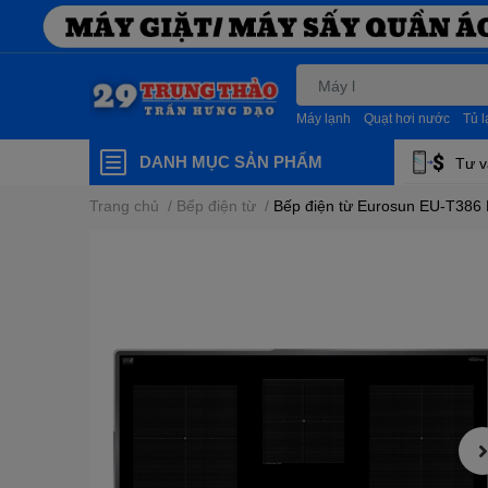
Máy lạnh
Quạt hơi nước
Tủ 
DANH MỤC SẢN PHẨM
Tư v
Trang chủ
/
Bếp điện từ
/
Bếp điện từ Eurosun EU-T386