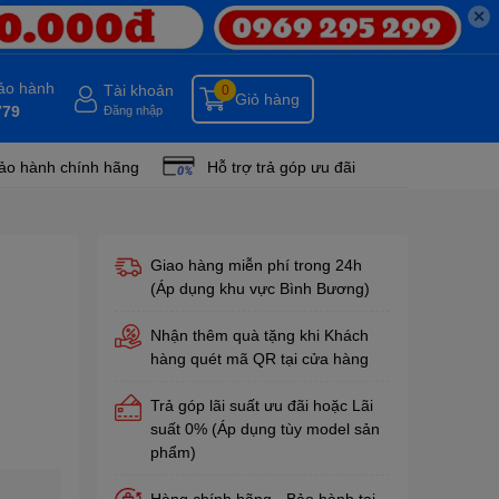
✕
bảo hành
Tài khoản
0
Giỏ hàng
779
Đăng nhập
ảo hành chính hãng
Hỗ trợ trả góp ưu đãi
Giao hàng miễn phí trong 24h
(Áp dụng khu vực Bình Bương)
Nhận thêm quà tặng khi Khách
hàng quét mã QR tại cửa hàng
Trả góp lãi suất ưu đãi hoặc Lãi
suất 0% (Áp dụng tùy model sản
phẩm)
Hàng chính hãng - Bảo hành tại