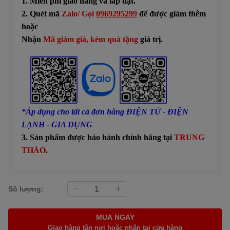
1. Miễn phí giao hàng và lắp đặt.
2. Quét mã
Zalo/ Gọi
0969295299
để được giảm thêm
hoặc
Nhận
Mã giảm giá, kèm quà tặng
giá trị.
*Áp dụng cho tất cả đơn hàng ĐIỆN TỬ - ĐIỆN
LẠNH - GIA DỤNG
3. Sản phẩm được bảo hành chính hãng tại
TRUNG
THẢO
.
Số lượng:
MUA NGAY
Giao hàng tận nơi hoặc nhận tại cửa hàng