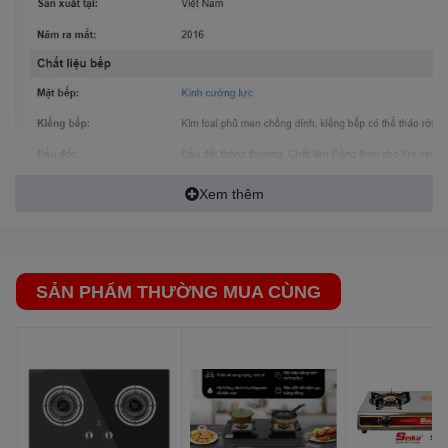
Bạn có thể bật,
tắt bếp gas
, tùy chỉnh độ lửa lớn nhỏ linh hoạt,
chính xác và an toàn.
Xem thêm:
Ưu điểm hệ thống đánh lửa Magneto
Xem thêm
SẢN PHẨM THƯỜNG MUA CÙNG
Chất liệu đầu đốt bằng đồng thau dày, bền
Ít bị ăn mòn hay biến dạng,
cho ngọn lửa xanh không gây đen
đáy nồi
. Đầu đốt thiết kế khoa học, phân bố ngọn lửa đều, đun
nấu nhanh, với lượng gas tiêu thụ khoảng
0.44 kg/h/2 lò.