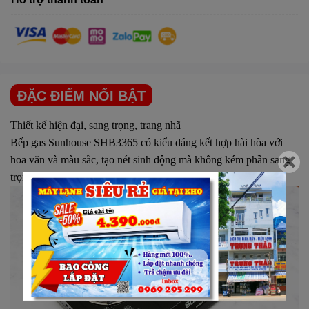
ĐẶC ĐIỂM NỔI BẬT
Thiết kế hiện đại, sang trọng, trang nhã
Bếp gas Sunhouse
SHB3365 có kiểu dáng kết hợp hài hòa với
hoa văn và màu sắc, tạo nét sinh động mà không kém phần sang
trọng cho không gian phòng bếp.
Lắp đặt
thuận tiện, dễ dàng.