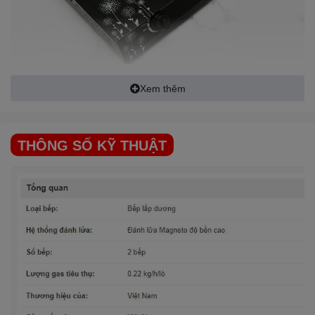
Mặt
bếp gas đôi
bằng kính cường lực bền đẹp,
dễ vệ sinh
Xem thêm
THÔNG SỐ KỸ THUẬT
Hệ thống đánh lửa Magneto được điều chỉnh bằng núm xoay dễ
sử dụng