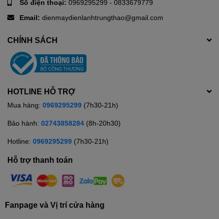
Số điện thoại:
0969295299
-
0833679779
Email:
dienmaydienlanhtrungthao@gmail.com
CHÍNH SÁCH
HOTLINE HỖ TRỢ
Mua hàng:
0969295299
(7h30-21h)
Bảo hành:
02743858284
(8h-20h30)
Hotline:
0969295299
(7h30-21h)
Hỗ trợ thanh toán
Fanpage và Vị trí cửa hàng