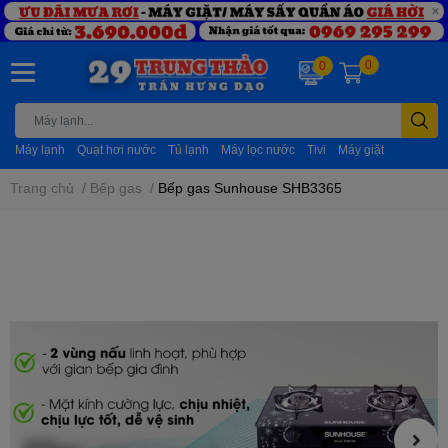
0
0
Máy lạnh
Quạt hơi nước
Tủ lạnh
Máy lọc nước
Tivi
Máy giặt
Trang chủ
/
Bếp gas
/
Bếp gas Sunhouse SHB3365