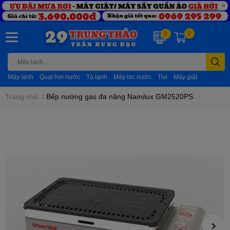
0
0
Máy lạnh
Quạt hơi nước
Tủ lạnh
Máy lọc nước
Tivi
Máy giặt
Trang chủ
/
Bếp nướng gas đa năng Namilux GM2520PS