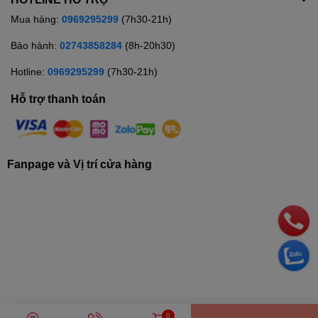
Mua hàng:
0969295299
(7h30-21h)
Bảo hành:
02743858284
(8h-20h30)
Hotline:
0969295299
(7h30-21h)
Hỗ trợ thanh toán
Fanpage và Vị trí cửa hàng
© Bản quyền thuộc về
Siêu thị điện máy TRUNG THẢO
| Cung cấp
0