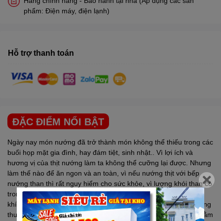
Hàng chính hãng - Bảo hành tại nhà (Áp dụng các sản
phẩm: Điện máy, điện lạnh)
Hỗ trợ thanh toán
ĐẶC ĐIỂM NỔI BẬT
Ngày nay món nướng đã trở thành món không thể thiếu trong các
buổi họp mặt gia đình, hay đám tiệt, sinh nhật.. Vì lợi ích và
hương vị của thịt nướng làm ta không thể cưỡng lại được. Nhưng
làm thế nào để ăn ngon và an toàn, vì nếu nướng thịt với bếp
nướng than thì rất nguy hiểm cho sức khỏe, vì lượng khói than có
trong củi hoặc trong than đá rất độc, chứa rất nhiều hàm lượng
khí độc, nếu ăn nhiều và thường xuyên sẽ dẫn đến các bệnh ung
thư. Ngày nay, công nghệ phát triển
bếp nướng gas
ra đời nhằm