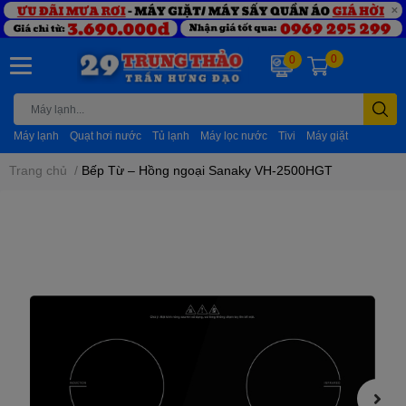
0
0
Máy lạnh
Quạt hơi nước
Tủ lạnh
Máy lọc nước
Tivi
Máy giặt
Trang chủ
/
Bếp Từ – Hồng ngoại Sanaky VH-2500HGT