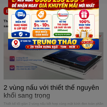
ĐẶC ĐIỂM NỔI BẬT
Thiết kế Bếp từ – hồng ngoại
SANAKY
VH-2500HGT tinh tế
sang trọng
2 vùng nấu với thiết thế nguyên
khối sang trọng
Thiết kế tối giản 2 vùng nấu kết hợp cùng mặt kính đen toàn phần