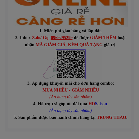
1. Miễn phí giao hàng và lắp đặt.
2. Inbox
Zalo/ Gọi
0969295299
để được
GIẢM THÊM
hoặc
n
hận
MÃ GIẢM GIÁ
, KÈM QUÀ TẶNG
giá trị.
3. Áp dụng khuyến mãi cho đơn hàng combo:
MUA NHIỀU - GIẢM NHIỀU
(Áp dụng tùy sản phẩm)
4. Hỗ trợ trả góp ưu đãi qua
HD
Saison
(Áp dụng tùy sản phẩm)
5. Sản phẩm được bảo hành chính hãng tại
TRUNG THẢO
.