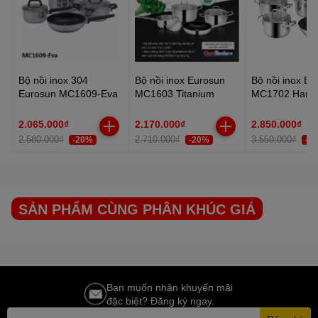
Bộ nồi inox 304
Bộ nồi inox Eurosun
Bộ nồi inox Eu
Eurosun MC1609-Eva
MC1603 Titanium
MC1702 Harm
2.065.000₫
2.170.000₫
2.850.000₫
2.580.000₫
2.710.000₫
3.550.000₫
-20%
-20%
-2
SẢN PHẨM CÙNG PHÂN KHÚC GIÁ
Bạn muốn nhận khuyến mãi
đặc biệt? Đăng ký ngay.