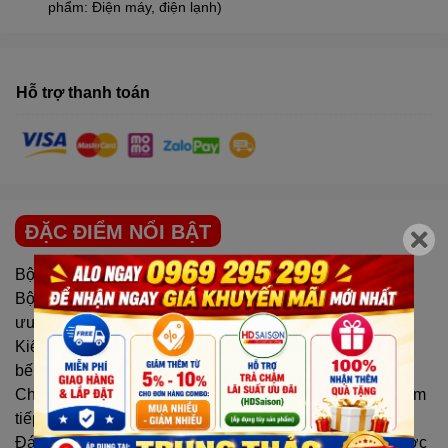
phẩm: Điện máy, điện lạnh)
Hỗ trợ thanh toán
ĐẶC ĐIỂM NỔI BẬT
Bộ nồi inox 304-18/10 cao cấp Visions
Bộ nồi - Chảo cấu trúc 3 đáy giúp truyền và giữ nhiệt tối
ưu, tiết kiệm năng lượng
Kiểu dáng đáy thẳng sang trọng và tăng tiết diện lên mặt
bếp
Chất liệu: Toàn thân nồi inox SUS304 - 18/10 dày 0.78mm
tiếp xúc thực phẩm an toàn
Đáy nồi sử dụng nhiều lớp và lớp nhôm dày 5.5mm, được