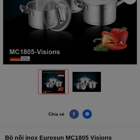
Chia sẻ
Bộ nồi inox Eurosun MC1805 Visions