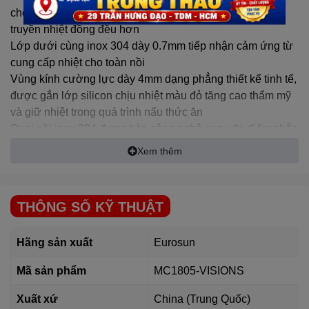
chế tạo bằng máy tạo áp lực ma sát, khiến nồi có thể
truyền nhiệt đồng đều hơn
Lớp dưới cùng inox 304 dày 0.7mm tiếp nhận cảm ứng từ
cung cấp nhiệt cho toàn nồi
Vùng kính cường lực dày 4mm dạng phẳng thiết kế tinh tế,
được gắn lớp silicon chịu nhiệt màu đỏ tăng cao thẩm mỹ
và giữ nhiệt trong quá trình nấu thức ăn
Quai nồi inox 304 được hàn công nghệ quay đa điểm chắc
chắn và sang trọng
Xem thêm
Sản phẩm sử dụng trên mọi loại bếp: Bếp từ, Bếp hồng
ngoại
Bếp gas, máy rửa bát
THÔNG SỐ KỸ THUẬT
Đặc biệt với bếp từ hiệu quả tiết kiệm trên 30% điện năng
và nâng cao tuổi thọ của bếp
Hãng sản xuất
Eurosun
Mã sản phẩm
MC1805-VISIONS
Xuất xứ
China (Trung Quốc)