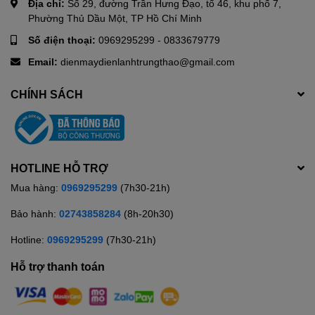
Địa chỉ:
Số 29, đường Trần Hưng Đạo, tổ 46, khu phố 7,
Phường Thủ Dầu Một, TP Hồ Chí Minh
Số điện thoại:
0969295299
-
0833679779
Email:
dienmaydienlanhtrungthao@gmail.com
CHÍNH SÁCH
HOTLINE HỖ TRỢ
Mua hàng:
0969295299
(7h30-21h)
Bảo hành:
02743858284
(8h-20h30)
Hotline:
0969295299
(7h30-21h)
Hỗ trợ thanh toán