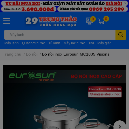
0
0
Máy lạnh
Quạt hơi nước
Tủ lạnh
Máy lọc nước
Tivi
Máy giặt
Trang chủ
/
Bộ nồi
/
Bộ nồi inox Eurosun MC1805 Visions