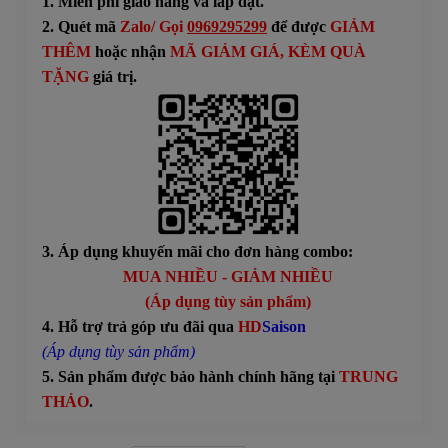
1. Miễn phí giao hàng và lắp đặt.
2. Quét mã
Zalo/ Gọi
0969295299
để được
GIẢM
THÊM
hoặc n
hận
MÃ GIẢM GIÁ
, KÈM QUÀ
TẶNG
giá trị.
3. Áp dụng khuyến mãi cho đơn hàng combo:
MUA NHIỀU - GIẢM NHIỀU
(Áp dụng tùy sản phẩm)
4. Hỗ trợ trả góp ưu đãi qua
HD
Saison
(Áp dụng tùy sản phẩm)
5. Sản phẩm được bảo hành chính hãng tại
TRUNG
THẢO
.