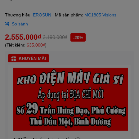
Thương hiệu:
EROSUN
Mã sản phẩm:
MC1805 Visions
So sánh
2.555.000₫
3.190.000₫
-20%
(Tiết kiệm:
635.000₫
)
KHUYẾN MÃI