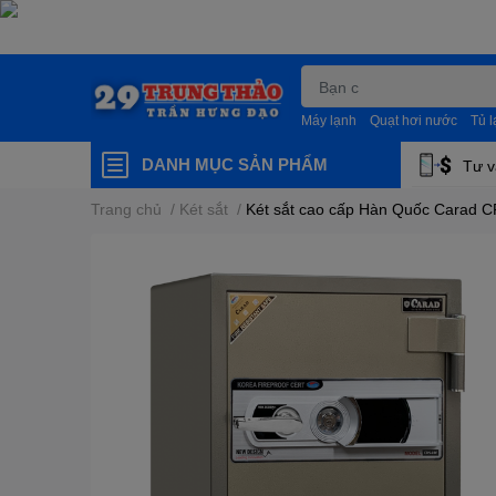
Máy lạnh
Quạt hơi nước
Tủ 
DANH MỤC SẢN PHẨM
Tư v
Trang chủ
/
Két sắt
/
Két sắt cao cấp Hàn Quốc Carad 