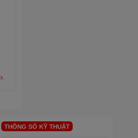
O
.
THÔNG SỐ KỸ THUẬT