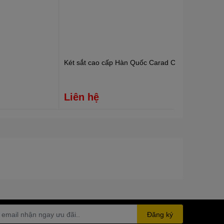
Két sắt cao cấp Hàn Quốc Carad CRS-159E
Liên hệ
Đăng ký