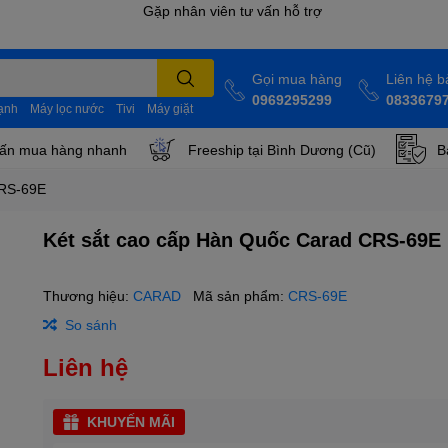
Gọi mua hàng
Liên hệ 
0969295299
0833679
lạnh
Máy lọc nước
Tivi
Máy giặt
ấn mua hàng nhanh
Freeship tại Bình Dương (Cũ)
B
CRS-69E
Két sắt cao cấp Hàn Quốc Carad CRS-69E
Thương hiệu:
CARAD
Mã sản phẩm:
CRS-69E
So sánh
Liên hệ
KHUYẾN MÃI