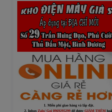
1. Miễn phí giao hàng và lắp đặt.
2. Inbox
Zalo/ Gọi
0969295299
để được
GIẢM THÊM
hoặ