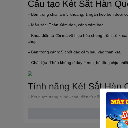
Cấu tạo Két Sắt Hàn Qu
– Bên trong chia làm 3 khoang: 1 ngăn kéo bên dưới có 
– Màu sắc: Thân Xám đen, cánh xám bạc
– Khóa điện tử đổi mã vô hiệu hóa chống trộm , ổ khoá
chép.
– Bên trong cánh: 5 chốt đặc cắm sâu vào thân két.
– Chất liệu: Thép không rỉ dày 2 mm, bê tông chịu nhi
Tính năng Két Sắt Hàn 
– Két được trang bị bộ khóa điện tử đổi mã vô hiệu hóa
– Khóa điện tử đổi mã theo ý muốn từ 1 đến 16 số.
– Bản lề: bản lề bên ngoài to , chắc chắn. Bên trong ké