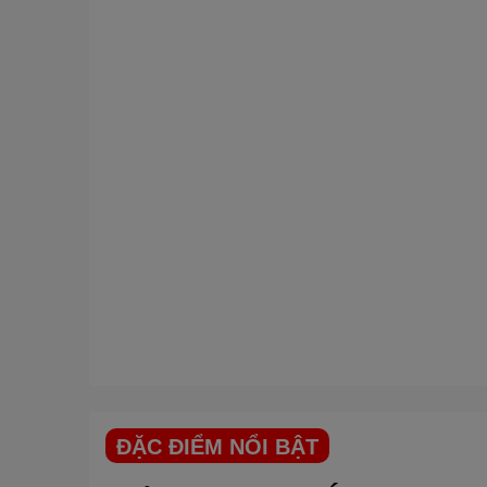
ĐẶC ĐIỂM NỔI BẬT