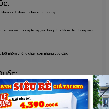
ốc:
khóa và 1 khay di chuyển lưu động.
 màu mạ vàng sang trọng ,sử dụng chìa khóa dẹt chống sao
ệt, bột nhôm chống cháy, sơn nhúng cao cấp.
Quốc:
 chống trộm
Xem thêm
t có chốt âm chống cạy phá.