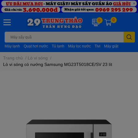
0
0
Máy lạnh
Quạt hơi nước
Tủ lạnh
Máy lọc nước
Tivi
Máy giặt
Trang chủ
/
Lò vi sóng
/
Lò vi sóng có nướng Samsung MG23T5018CE/SV 23 lít