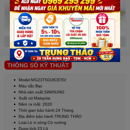
Xem thêm
THÔNG SỐ KỸ THUẬT
Lò vi sóng có nướng
SAMSUNG
Model:MG23T5018CE/SV
- Bên cạnh đó, lò còn có chức năng rã đông nhanh với 5 lựa chọn
Màu sắc:Bạc
cho 5 loại thực phẩm phổ biến: thịt bò, thịt gà, cá, rau củ và bánh
Nhà sản xuất:
SAMSUNG
mì giúp thực phẩm giữ trọn vị tươi ngon và tiết kiệm thời gian.
Xuất xứ:Malaysia
Chức năng nướng, chiên không dầu giúp món ăn được nấu chín
Năm ra mắt :2020
đều và tốt cho sức khỏe.
Thời gian bảo hành:24 Tháng
Địa điểm bảo hành:TRUNG THẢO
Loại Lò vi sóng:Có nướng
Dung tích:23 Lít
Thương hiệu, nơi sản xuất