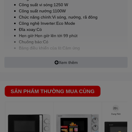
Công suất vi sóng:1250 W
MG23T5018CE/SV là sản phẩm của thương hiệu
SAMSUNG
-
Công suất nướng:1100W
Hàn Quốc, được sản xuất tại Malaysia đảm bảo chất lượng.
Chức năng chính:Vi sóng, nướng, rã đông
Công nghệ Inverter:Eco Mode
Thiết kế của sản phẩm
Đĩa xoay:Có
- Khoang lò được tráng men Ceramic giúp lau chùi dễ dàng, đồng
Hẹn giờ:Hẹn giờ lên tới 99 phút
thời hạn chế tình trạng ngả màu theo thời gian. Bề mặt bền đẹp,
Chuông báo:Có
có khả năng chống trầy xước và rỉ sét.
Bảng điều khiển của lò:Cảm ứng
- Bảng điều khiển cảm ứng nhạy, có chú thích tiếng Anh giúp
Màn hình hiển thị:Bảng Điều Khiển Cảm Ứng Glass Touch
người dùng dễ dàng chọn chương trình nấu nướng.
Chức năng khác:Có nướng, Rã đông nhanh, Tính năng chi
Xem thêm
không dầu (Grill Fry)
Chế độ nấu
Tiện ích:Rã đông, hâm, nấu, nướng, vi sóng
Khối lượng sản phẩm (kg):12.7 kg
Chế độ nấu
Kích thước sản phẩm:489 x 275 x 381 mm
- Nấu vi sóng.
SẢN PHẨM THƯỜNG MUA CÙNG
- Nướng.
- Nấu vi sóng kết hợp nướng.
- Nấu tự động.
- Nướng, chiên không dầu.