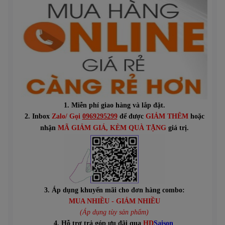
1. Miễn phí giao hàng và lắp đặt.
2. Inbox
Zalo/ Gọi
0969295299
để được
GIẢM THÊM
hoặc
n
hận
MÃ GIẢM GIÁ
, KÈM QUÀ TẶNG
giá trị.
3. Áp dụng khuyến mãi cho đơn hàng combo:
MUA NHIỀU - GIẢM NHIỀU
(Áp dụng tùy sản phẩm)
4. Hỗ trợ trả góp ưu đãi qua
HD
Saison