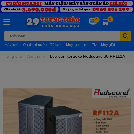
0
0
Máy lạnh
Quạt hơi nước
Tủ lạnh
Máy lọc nước
Tivi
Máy giặt
Trang chủ
/
Âm thanh
/
Loa dàn karaoke Redsound 30 RF112A