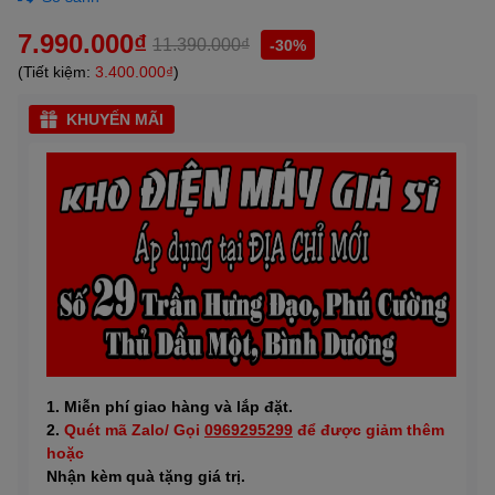
7.990.000₫
11.390.000₫
-30%
(Tiết kiệm:
3.400.000₫
)
KHUYẾN MÃI
1. Miễn phí giao hàng và lắp đặt.
2.
Quét mã Zalo/ Gọi
0969295299
để được giảm thêm
hoặc
Nhận
kèm quà tặng giá trị.