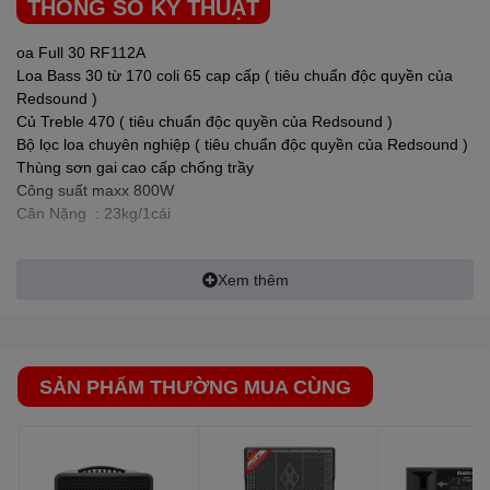
THÔNG SỐ KỸ THUẬT
oa Full 30 RF112A
Loa Bass 30 từ 170 coli 65 cap cấp ( tiêu chuẩn độc quyền của
Redsound )
Củ Treble 470 ( tiêu chuẩn độc quyền của Redsound )
Bộ lọc loa chuyên nghiệp ( tiêu chuẩn độc quyền của Redsound )
Thùng sơn gai cao cấp chống trầy
Công suất maxx 800W
Cân Nặng : 23kg/1cái
Xem thêm
SẢN PHẨM THƯỜNG MUA CÙNG