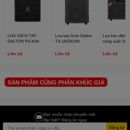
LOA XÁCH TAY
Loa kéo bình Dalton
Loa kéo điện D
DALTON PS-K9A
TS-18G810N
công suất 16
15A5500
Liên hệ
Liên hệ
Liên hệ
SẢN PHẨM CÙNG PHÂN KHÚC GIÁ
Bạn muốn nhận khuyến mãi
đặc biệt? Đăng ký ngay.
Đăng ký