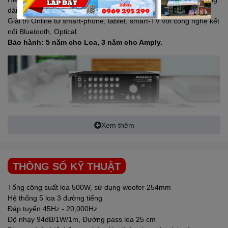
dải tần.
Giải trí Online từ smart-phone, tablet, smart-TV với công nghệ kết
nối Bluetooth, Optical.
Bảo hành: 5 năm cho Loa, 3 năm cho Amply.
Xem thêm
THÔNG SỐ KỸ THUẬT
Tổng công suất loa 500W, sử dụng woofer 254mm
Danh giá từ những thành phần
Hệ thống 5 loa 3 đường tiếng
nhỏ nhất
Đáp tuyến 45Hz - 20,000Hz
Độ nhạy 94dB/1W/1m, Đường pass loa 25 cm
- Sự mới mẻ, hiện đại trong cách thể hiện âm nhạc của P-1000 là