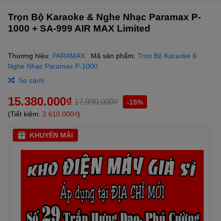
Trọn Bộ Karaoke & Nghe Nhạc Paramax P-
1000 + SA-999 AIR MAX Limited
Thương hiệu:
PARAMAX
Mã sản phẩm:
Trọn Bộ Karaoke &
Nghe Nhạc Paramax P-1000
So sánh
15.380.000₫
17.990.000₫
-15%
(Tiết kiệm:
2.610.000₫
)
KHUYẾN MÃI