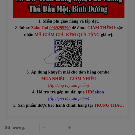
1. Miễn phí giao hàng và lắp đặt.
2. Inbox
Zalo/ Gọi
0969295299
để được
GIẢM THÊM
hoặc
n
hận
MÃ GIẢM GIÁ
, KÈM QUÀ TẶNG
giá trị.
3. Áp dụng khuyến mãi cho đơn hàng combo:
MUA NHIỀU - GIẢM NHIỀU
(Áp dụng tùy sản phẩm)
4. Hỗ trợ trả góp ưu đãi qua
HD
Saison
(Áp dụng tùy sản phẩm)
5. Sản phẩm được bảo hành chính hãng tại
TRUNG THẢO
.
Số lượng: