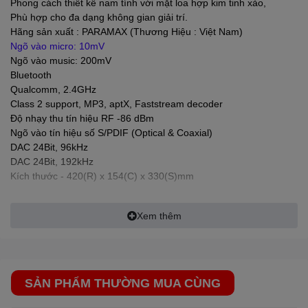
Phong cách thiết kế nam tính với mặt loa hợp kim tinh xảo,
điều mà
PARAMAX
muốn nói với Bạn về một mẫu loa chất lượng
Phù hợp cho đa dạng không gian giải trí.
cao.
Hãng sản xuất :
PARAMAX
(Thương Hiệu : Việt Nam)
- Ưu tiên phải kể đến hệ loa thành phần cùng bộ lọc phân tần
Ngõ vào micro: 10mV
hoàn toàn mới của P-1000.
Ngõ vào music: 200mV
- Sản phẩm được thiết kế theo cấu hình 3 đường tiếng và trang
Bluetooth
bị đến 5 loa thành phần. Với cặp tweeter nay được bố trí mặc
Qualcomm, 2.4GHz
định hướng loa ra ngoài, và cặp squawker bên dưới đối lập có
Class 2 support, MP3, aptX, Faststream decoder
hướng loa vào trong. Lối thiết kế này làm tăng độ phủ âm thanh
Độ nhạy thu tín hiệu RF -86 dBm
trong không gian giải trí, giúp 3 dải tần thể hiện tách bạch, ít
Ngõ vào tín hiệu số S/PDIF (Optical & Coaxial)
chồng lấn, đồng thời giảm bớt độ lớn ở dải âm trung-cao để giọng
DAC 24Bit, 96kHz
hát trọng tâm vào dải trung-trầm nghe dày dặn, truyền cảm hơn.
DAC 24Bit, 192kHz
- Người dùng còn có thể hiệu chỉnh hướng của dải âm cao nhờ
Kích thước - 420(R) x 154(C) x 330(S)mm
thiết kế cặp củ loa squawker có đế xoay độc đáo. Riêng sự vượt
trội của loa woofer có nam châm kép cho từ lực mạnh mẽ cùng
cuộn dây tiếng (voice coil) cỡ lớn sẽ dẫn dắt Bạn đến những nốt
Xem thêm
trầm “solid”.
-
SA-999 AIR MAX Limited là model amply tích hợp đặc sắc
và vượt trội nhất hiện nay của
PARAMAX
, với khả năng
SẢN PHẨM THƯỜNG MUA CÙNG
khuếch đại mạnh mẽ & xử lý tín hiệu trung thực, chi tiết, gần
như nguyên trạng từ bản thu. Đặc biệt nổi bật ở thế mạnh