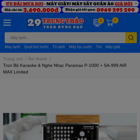
0
0
Máy lạnh
Quạt hơi nước
Tủ lạnh
Máy lọc nước
Tivi
Máy giặt
Trang chủ
/
Âm thanh
/
Trọn Bộ Karaoke & Nghe Nhạc Paramax P-1000 + SA-999 AIR
MAX Limited