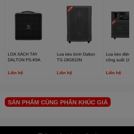
công nghệ kết nối hiện đại như Bluetooth aptX, Optical và
Coaxial, tạo nên chuẩn mực mới của amply karaoke cao cấp.
LOA XÁCH TAY
Loa kéo bình Dalton
Loa kéo điện D
DALTON PS-K9A
TS-18G810N
công suất 16
15A5500
Liên hệ
Liên hệ
Liên hệ
SẢN PHẨM CÙNG PHÂN KHÚC GIÁ