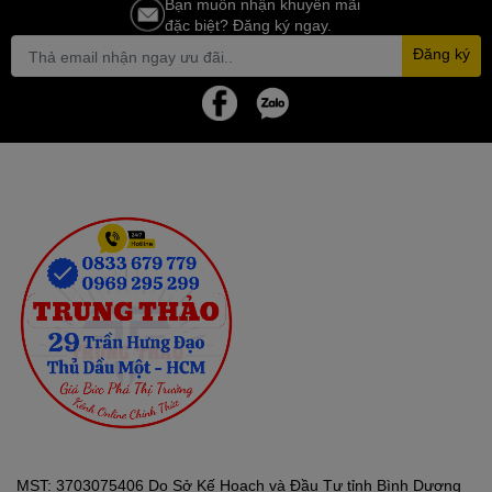
Bạn muốn nhận khuyến mãi
đặc biệt? Đăng ký ngay.
Đăng ký
MST: 3703075406 Do Sở Kế Hoạch và Đầu Tư tỉnh Bình Dương