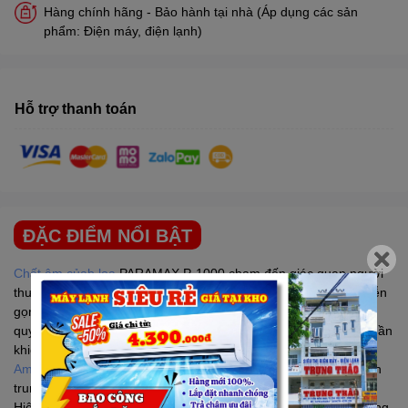
Hàng chính hãng - Bảo hành tại nhà (Áp dụng các sản
phẩm: Điện máy, điện lạnh)
Hỗ trợ thanh toán
ĐẶC ĐIỂM NỔI BẬT
Chất âm củab loa
PARAMAX
P-1000 chạm đến giác quan người
thưởng thức theo một cách tử tế: âm thanh trung thực, trình diễn
gọn gàng, các dải âm cao-trung-trầm phối hợp đều đặn và hòa
quyện, giúp cho giọng hát đạt “đỉnh”: lên cao nghe sắc sảo, thuần
khiết và xuống trầm đầy sâu lắng, dày dặn.
Amply
PARAMAX
tích hợp đầu bảng, công suất 700w, trình diễn
trung thực như âm thanh gốc.
Hiệu ứng vang kỹ thuật số, điều chỉnh âm sắc riêng biệt cho từng