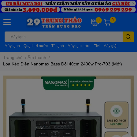
0
0
Máy lạnh
Quạt hơi nước
Tủ lạnh
Máy lọc nước
Tivi
Máy giặt
Trang chủ
/
Âm thanh
/
Loa Kéo Điện Nanomax Bass Đôi 40cm 2400w Pro-703 (Mới)