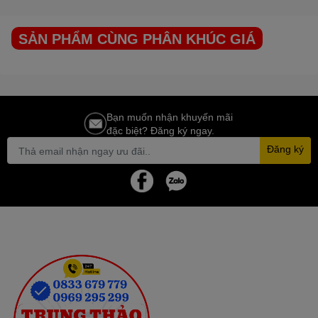
Kích thước thùng gỗ (D
(105 x 52 x 85)cm
x R x C) cm
SẢN PHẨM CÙNG PHÂN KHÚC GIÁ
Trọng lượng
78Kg
Bảo Hành chính hãng
12 tháng
Bạn muốn nhận khuyến mãi
đặc biệt? Đăng ký ngay.
Đăng ký