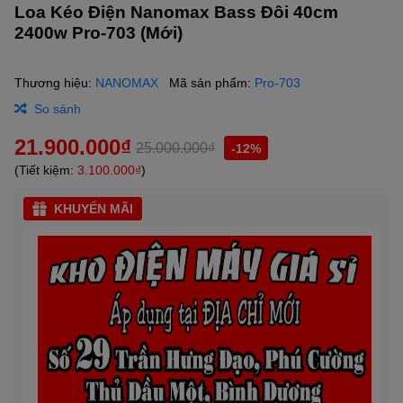
Loa Kéo Điện Nanomax Bass Đôi 40cm
2400w Pro-703 (Mới)
Thương hiệu:
NANOMAX
Mã sản phẩm:
Pro-703
So sánh
21.900.000₫
25.000.000₫
-12%
(Tiết kiệm:
3.100.000₫
)
KHUYẾN MÃI