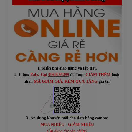
1. Miễn phí giao hàng và lắp đặt.
2. Inbox
Zalo/ Gọi
0969295299
để được
GIẢM THÊM
hoặc
n
hận
MÃ GIẢM GIÁ
, KÈM QUÀ TẶNG
giá trị.
3. Áp dụng khuyến mãi cho đơn hàng combo:
MUA NHIỀU - GIẢM NHIỀU
(Áp dụng tùy sản phẩm)