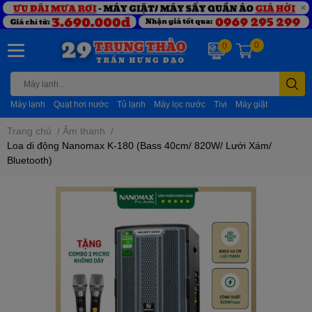
0
0
Máy lạnh
Quạt hơi nước
Tủ lạnh
Máy lọc nước
Tivi
Máy giặt
Trang chủ
/
Âm thanh
/
Loa di động Nanomax K-180 (Bass 40cm/ 820W/ Lưới Xám/
Bluetooth)