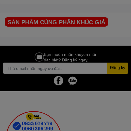
Chất liệu thùng Loa
Gỗ ép sơn chống trầy
Kích thước/ Trọng
(45.5 x 46.5 x 79)cm / 36kg
lượng
SẢN PHẨM CÙNG PHÂN KHÚC GIÁ
Bạn muốn nhận khuyến mãi
đặc biệt? Đăng ký ngay.
Đăng ký