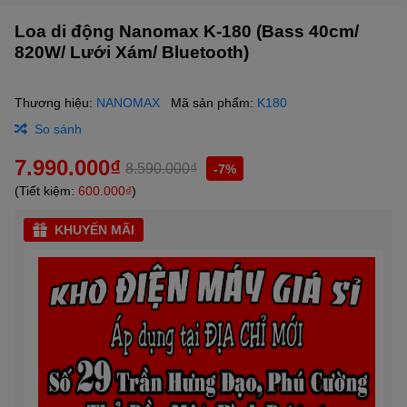
Loa di động Nanomax K-180 (Bass 40cm/
820W/ Lưới Xám/ Bluetooth)
Thương hiệu:
NANOMAX
Mã sản phẩm:
K180
So sánh
7.990.000₫
8.590.000₫
-7%
(Tiết kiệm:
600.000₫
)
KHUYẾN MÃI