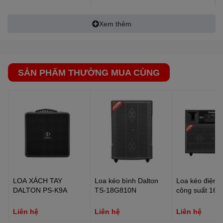
Kích thước loa Bass
40cm
Xem thêm
Kích thước loa Mid
16cm
Loa Treble
Treble còi
Kết nối tín hiệu không
SẢN PHẨM THƯỜNG MUA CÙNG
Bluetooth 5.0
dây
Kết nối Micro không
Bank tần UHF
dây
Kết nối USB, Thẻ nhớ
Có
SD
Cổng Micro có dây
Jack 6.5 li x 2
Cổng Guitar
Jack 6.5 li
LOA XÁCH TAY
Loa kéo bình Dalton
Loa kéo điện D
DALTON PS-K9A
TS-18G810N
công suất 16
Kết nối thiết bị ngoài
15A5500
Jack RCA
(Đầu đĩa, TV, ...)
Liên hệ
Liên hệ
Liên hệ