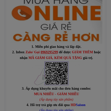
1. Miễn phí giao hàng và lắp đặt.
2. Inbox
Zalo/ Gọi
0969295299
để được
GIẢM THÊM
hoặc
n
hận
MÃ GIẢM GIÁ
, KÈM QUÀ TẶNG
giá trị.
3. Áp dụng khuyến mãi cho đơn hàng combo:
MUA NHIỀU - GIẢM NHIỀU
(Áp dụng tùy sản phẩm)
4. Hỗ trợ trả góp ưu đãi qua
HD
Saison
(Áp dụng tùy sản phẩm)