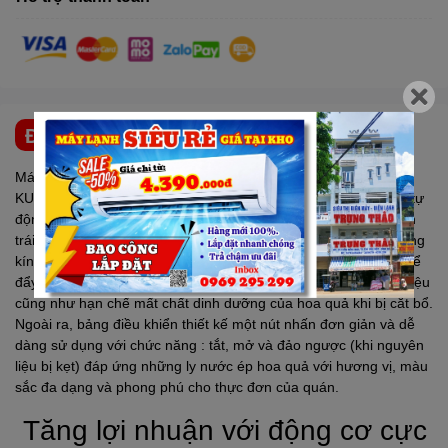
ĐẶC ĐIỂM NỔI BẬT
Máy ép trái cây tốc độ chậm dành cho kinh doanh hiệu
KUVINGS
CS520CB với thiết kế miệng máy ép nguyên trái lẫy tự
động thông minh “Flap Gate” với 2 miệng ép (miệng ép nguyên
trái củ quả và miệng ép rau) được cấp bằng sáng chế với đường
kính 8.8cm ép cả quả mà không cần phải cắt lát và dùng sức để
đẩy trái cây giúp bạn tiết kiệm 50% thời gian chuẩn bị nguyên liệu
cũng như hạn chế mất chất dinh dưỡng của hoa quả khi bị cắt bổ.
Ngoài ra, bảng điều khiển thiết kế một nút nhấn đơn giản và dễ
dàng sử dụng với chức năng : tắt, mở và đảo ngược (khi nguyên
liệu bị kẹt) đáp ứng những ly nước ép hoa quả với hương vị, màu
sắc đa dạng và phong phú cho thực đơn của quán.
Tăng lợi nhuận với động cơ cực