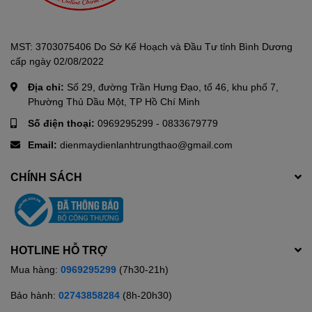
MST: 3703075406 Do Sở Kế Hoạch và Đầu Tư tỉnh Bình Dương
cấp ngày 02/08/2022
Địa chỉ:
Số 29, đường Trần Hưng Đạo, tổ 46, khu phố 7,
Phường Thủ Dầu Một, TP Hồ Chí Minh
Số điện thoại:
0969295299
-
0833679779
Email:
dienmaydienlanhtrungthao@gmail.com
CHÍNH SÁCH
HOTLINE HỖ TRỢ
Mua hàng:
0969295299
(7h30-21h)
Hoạt động liên tục 24 giờ cho ra
Bảo hành:
02743858284
(8h-20h30)
lượng nước ép đáng kể đáp ứng