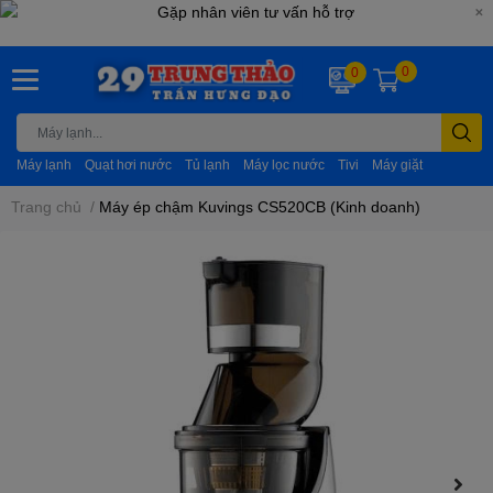
0
0
Máy lạnh
Quạt hơi nước
Tủ lạnh
Máy lọc nước
Tivi
Máy giặt
Trang chủ
/
Máy ép chậm Kuvings CS520CB (Kinh doanh)