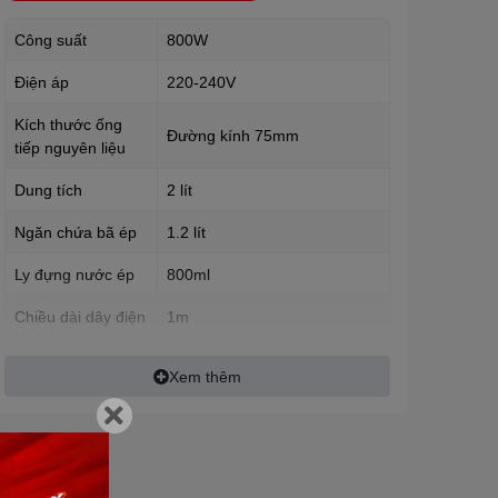
Công suất
800W
Điện áp
220-240V
Kích thước ống
Đường kính 75mm
tiếp nguyên liệu
Dung tích
2 lít
Ngăn chứa bã ép
1.2 lít
Ly đựng nước ép
800ml
Chiều dài dây điện
1m
Xem thêm