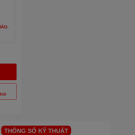
HẢO
.
phút
THÔNG SỐ KỸ THUẬT