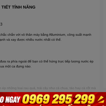
I TIẾT TÍNH NĂNG
, chắc chắn với vỏ thân máy bằng Alluminium, công suất mạnh
mạnh và xay được nhiều nước nhất có thể.
ế đưa ra phía ngoài để bạn có thể hứng trực tiếp lượng nước ép
 qua một ca đựng nào.
 ép những loại rau quả, trái cây như cà chua, táo hay cà rốt mà
Xem thêm