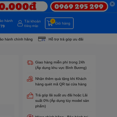
✕
bảo hành
Tài khoản
0
Giỏ hàng
779
Đăng nhập
ảo hành chính hãng
Hỗ trợ trả góp ưu đãi
Giao hàng miễn phí trong 24h
(Áp dụng khu vực Bình Bương)
Nhận thêm quà tặng khi Khách
hàng quét mã QR tại cửa hàng
Trả góp lãi suất ưu đãi hoặc Lãi
suất 0% (Áp dụng tùy model sản
phẩm)
Hàng chính hãng - Bảo hành tại