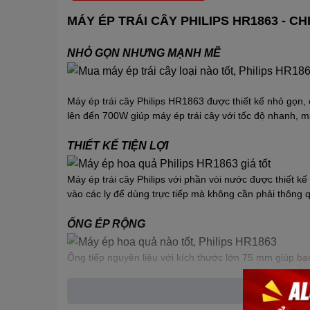
MÁY ÉP TRÁI CÂY PHILIPS HR1863 - CH
NHỎ GỌN NHƯNG MẠNH MẼ
Máy ép trái cây Philips HR1863 được thiết kế nhỏ gọn
lên đến 700W giúp máy ép trái cây với tốc độ nhanh, 
THIẾT KẾ TIỆN LỢI
Máy ép trái cây Philips với phần vòi nước được thiết k
vào các ly để dùng trực tiếp mà không cần phải thông
ỐNG ÉP RỘNG
Ống tiếp nguyên liệu với kích thước lớn 75 mm giúp bạn
không cần phải mất thời gian cắt trước.
KHAY ĐỰNG BÃ TRONG SUỐT