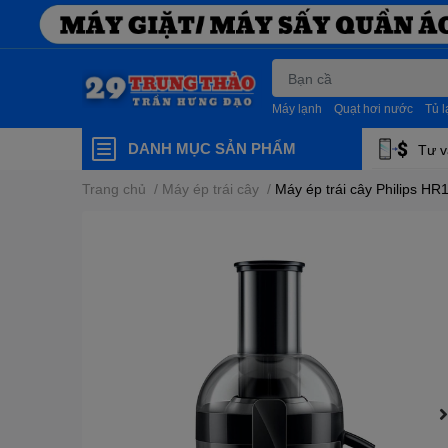
Máy lạnh
Quạt hơi nước
Tủ 
DANH MỤC SẢN PHẨM
Tư v
Trang chủ
/
Máy ép trái cây
/
Máy ép trái cây Philips HR