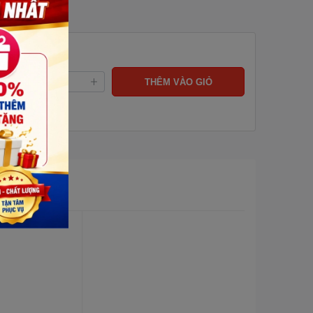
ng:
THÊM VÀO GIỎ