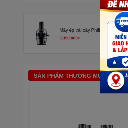
Khay đựng bã trong suốt để bạn có thể quan sát lượng 
khay đựng bã là khá lớn, bạn có thể ép liên tục nhiều l
bã.
Máy ép trái cây Philips HR1863
LƯỚI LỌC DỄ VỆ SINH
3.390.000₫
SẢN PHẨM THƯỜNG MUA CÙNG