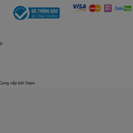
hố
Cung cấp bởi
Sapo