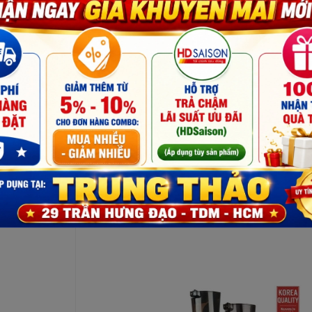
bã nhằm loại bỏ chúng ngay khi khay đầy. Dung tích 1.2 L của
oại nước ép lên đến 2 L trong một lần ép cùng với chỉ 1 lần đổ
Số lượ