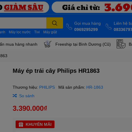
Gọi mua hàng
Liên hệ 
0969295299
0833679
lạnh
Máy lọc nước
Tivi
Máy giặt
ấn mua hàng nhanh
Freeship tại Bình Dương (Cũ)
B
1863
Máy ép trái cây Philips HR1863
Thương hiệu:
PHILIPS
Mã sản phẩm:
HR-1863
So sánh
3.390.000₫
KHUYẾN MÃI