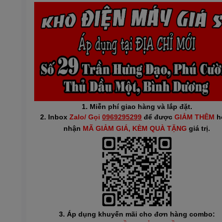
1. Miễn phí giao hàng và lắp đặt.
2. Inbox
Zalo/ Gọi
0969295299
để được
GIẢM THÊM
h
n
hận
MÃ GIẢM GIÁ
, KÈM QUÀ TẶNG
giá trị.
3. Áp dụng khuyến mãi cho đơn hàng combo: