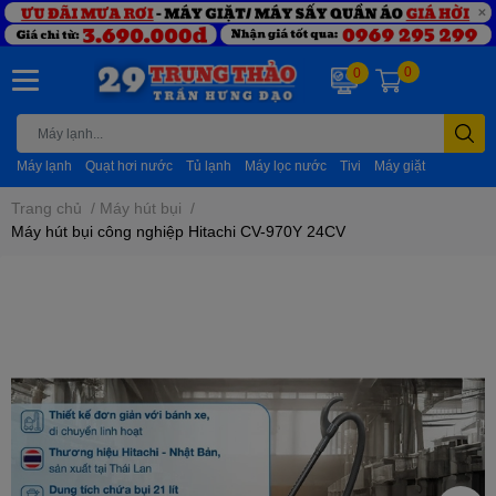
0
0
Máy lạnh
Quạt hơi nước
Tủ lạnh
Máy lọc nước
Tivi
Máy giặt
Trang chủ
/
Máy hút bụi
/
Máy hút bụi công nghiệp Hitachi CV-970Y 24CV