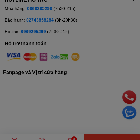
Mua hàng:
0969295299
(7h30-21h)
Bảo hành:
02743858284
(8h-20h30)
Hotline:
0969295299
(7h30-21h)
Hỗ trợ thanh toán
Fanpage và Vị trí cửa hàng
© Bản quyền thuộc về
Siêu thị điện máy TRUNG THẢO
| Cung cấp
0