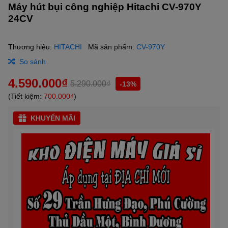
Máy hút bụi công nghiệp Hitachi CV-970Y
24CV
Thương hiệu:
HITACHI
Mã sản phẩm:
CV-970Y
So sánh
4.590.000₫
5.290.000₫
-13%
(Tiết kiệm:
700.000₫
)
KHUYẾN MÃI