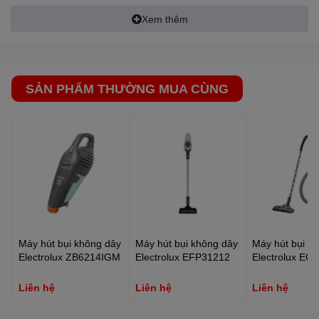
Dây điện tự cuốn:
Không
Xem thêm
Kích thước thùng:
420x335x590 mm
Khối lượng thùng (kg):
9.5 kg
SẢN PHẨM THƯỜNG MUA CÙNG
Máy hút bụi không dây
Máy hút bụi không dây
Máy hút bụi d
Electrolux ZB6214IGM
Electrolux EFP31212
Electrolux EC
Liên hệ
Liên hệ
Liên hệ