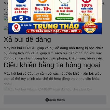
Máy hút bụi
HITACHI
CV-970Y có công suất hoạt động mạnh mẽ,
giúp công việc làm sạch nhà cửa trở nên nhanh chóng và dễ
dàng.
Xả bụi dễ dàng
Máy hút bụi
HITACHI
giúp xả bụi dễ dàng nhờ trang bị hộc chứa
bụi dung tích lớn 21 lít, giúp làm sạch bụi bẩn ở những khu vực
động dân cư như trường học, văn phòng, khách sạn, bệnh viện.
Điều khiển bằng tia hồng ngoại
Máy hút bụi có đầu tay cầm với các nút điều khiển tiện lợi, giúp
bạn có thể tùy chỉnh các chế độ hoạt động theo nhu cầu khác
nhau.
Xem thêm
Chổi hút bụi và đầu hút khe ở