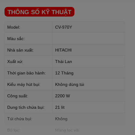
ngăn chứa phụ tùng
THÔNG SỐ KỸ THUẬT
Máy hút bụi
HITACHI
CV-970Y chứa được hai đầu hút để thay đổi
phù hợp với khu vực cần làm vệ sinh.
Model:
CV-970Y
Màu sắc:
Nhà sản xuất:
HITACHI
Xuất xứ:
Thái Lan
Thời gian bảo hành:
12 Tháng
Kiểu máy hút bụi:
Không dùng túi
Công suất:
2200 W
Dung tích chứa bụi:
21 lít
Túi chứa bụi:
Không
Bộ lọc:
Màng lọc vải