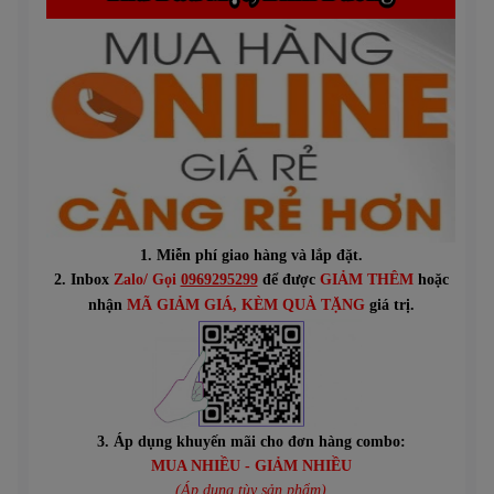
1. Miễn phí giao hàng và lắp đặt.
2. Inbox
Zalo/ Gọi
0969295299
để được
GIẢM THÊM
hoặc
n
hận
MÃ GIẢM GIÁ
, KÈM QUÀ TẶNG
giá trị.
3. Áp dụng khuyến mãi cho đơn hàng combo:
MUA NHIỀU - GIẢM NHIỀU
(Áp dụng tùy sản phẩm)