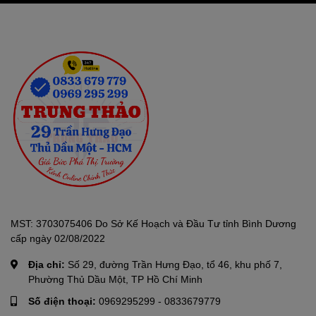
Khối lượng sản phẩm
6.3 kg
(kg):
Kích thước sản phẩm:
445 x 533 x 260 mm
MST: 3703075406 Do Sở Kế Hoạch và Đầu Tư tỉnh Bình Dương
cấp ngày 02/08/2022
Địa chỉ:
Số 29, đường Trần Hưng Đạo, tổ 46, khu phố 7,
Phường Thủ Dầu Một, TP Hồ Chí Minh
Số điện thoại:
0969295299
-
0833679779