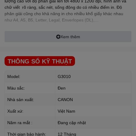
lượng cao với độ phân giải lên tới 4800 x 1200 dpi, hình ảnh và
chữ viết rõ ràng, sắc nét, sống động do có nhiều điểm in. Độ
phân giải cũng cho khả năng in cho nhiều khổ giấy khác nhau
như A4, A5, B5, Letter, Legal, Enverlopes (DL),…
Xem thêm
In nhiều lần
Máy in phun màu
CANON
Pixma G3010 trang bi bình mực in cho
THÔNG SỐ KỸ THUẬT
công suất lớn lên tới 7000 trang, người dùng có thể thoải mái in
ấn mà không cần lo tới chi phí mực hoặc mực nhanh hết.
Model:
G3010
Màu sắc:
Đen
Tốc độ in nhanh
Nhà sản xuất:
CANON
Máy in phun màu
CANON
Pixma G3010 có tốc độ in nhanh 8.8
Xuất xứ:
Việt Nam
ảnh/phút với in trắng đen, 5 ảnh/phút với in màu cho người dùng
tiết kiệm thời gian in, tăng hiệu quả công việc.
Năm ra mắt :
Đang cập nhật
Thiết kế bình mực chống tràn
Thời gian bảo hành:
12 Tháng