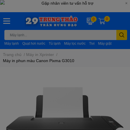
0
0
Máy lạnh
Quạt hơi nước
Tủ lạnh
Máy lọc nước
Tivi
Máy giặt
Trang chủ
/
Máy in Xprinter
/
Máy in phun màu Canon Pixma G3010