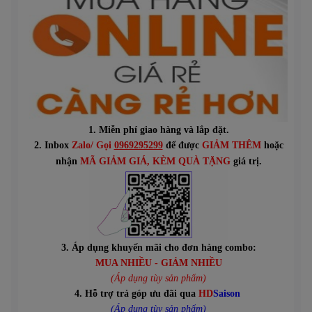
1. Miễn phí giao hàng và lắp đặt.
2. Inbox
Zalo/ Gọi
0969295299
để được
GIẢM THÊM
hoặc
n
hận
MÃ GIẢM GIÁ
, KÈM QUÀ TẶNG
giá trị.
3. Áp dụng khuyến mãi cho đơn hàng combo:
MUA NHIỀU - GIẢM NHIỀU
(Áp dụng tùy sản phẩm)
4. Hỗ trợ trả góp ưu đãi qua
HD
Saison
(Áp dụng tùy sản phẩm)