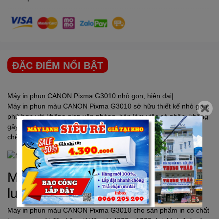
ĐẶC ĐIỂM NỔI BẬT
Máy in phun
CANON
Pixma G3010 nhỏ gọn, hiện đại|
Máy in phun màu
CANON
Pixma G3010 sở hữu thiết kế nhỏ gọn,
phù hợp với không gian văn phòng, bàn làm việc cá nhân, không
gây tiếng động lớn khi sử dụng.Máy in hoạt động trơn tru, hạn
chế được các sự cố kẹt giấy, tràn mực.
Máy in phun
CANON
cho chất
lượng bản in cao
Máy in phun màu
CANON
Pixma G3010 cho sản phẩm in có chất