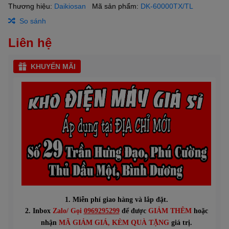
Thương hiệu:
Daikiosan
Mã sản phẩm:
DK-60000TX/TL
So sánh
Liên hệ
KHUYẾN MÃI
1. Miễn phí giao hàng và lắp đặt.
2. Inbox
Zalo/ Gọi
0969295299
để được
GIẢM THÊM
hoặc
n
hận
MÃ GIẢM GIÁ
, KÈM QUÀ TẶNG
giá trị.