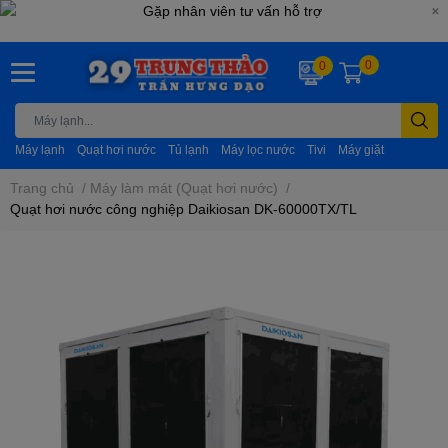
0
0
Máy lạnh
Quạt hơi nước
Tủ lạnh
Máy lọc nước
Tivi
Máy giặt
Trang chủ
/
Máy làm mát (Quạt hơi nước)
/
Quạt hơi nước công nghiệp Daikiosan DK-60000TX/TL