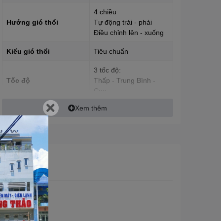
4 chiều
Hướng gió thổi
Tự động trái - phải
Điều chỉnh lên - xuống
Kiểu gió thổi
Tiêu chuẩn
3 tốc độ:
Tốc độ
Thấp - Trung Bình -
Cao
Xem thêm
Độ ồn (dB) - đo theo
tiêu chuẩn nhà sản
xuất, thực tế có thể
≤ 65 dB
cao hơn do tác động
của môi trường bên
ngoài
Lượng nước tiêu thụ
8 - 10 L/H
(L/H)
Thể tích bình chứa
60 L
nước (L)