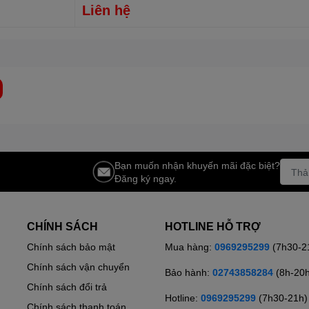
Liên hệ
Bạn muốn nhận khuyến mãi đặc biệt?
Đăng ký ngay.
CHÍNH SÁCH
HOTLINE HỖ TRỢ
Chính sách bảo mật
Mua hàng:
0969295299
(7h30-2
Chính sách vận chuyển
Bảo hành:
02743858284
(8h-20
Chính sách đổi trả
Hotline:
0969295299
(7h30-21h)
Chính sách thanh toán