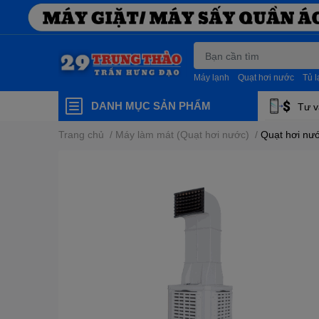
Máy lạnh
Quạt hơi nước
Tủ 
DANH MỤC SẢN PHẨM
Tư v
Trang chủ
/
Máy làm mát (Quạt hơi nước)
/
Quạt hơi nư