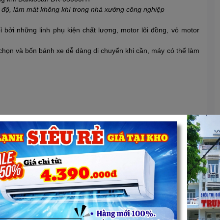
độ, làm mát không khí trong nhà xưởng công nghiệp
ởi những linh phụ kiện chất lượng, motor lõi đồng, vỏ motor
 chọn và bốn bánh xe dễ dàng di chuyển khi cần, máy có thể làm