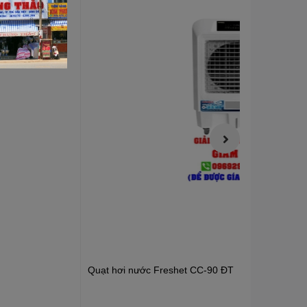
Kích thước máy ( Dài x
720x720x1.390 MM
Rộng x Cao)
Diện tích làm mát (M²)
55 - 60 M²
Chức năng hẹn giờ (H)
Không
Chức năng Ion
Không
Trọng lượng máy (Kg)
40 Kg
Đơn vị nhập khẩu và
Công Ty TNHH Sản
phân phối
Xuất Tập Đoàn Đại Việt
Xuất xứ
China
Quạt hơi nước Freshet CC-90 ĐT