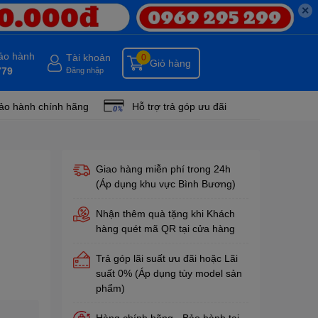
✕
bảo hành
Tài khoản
0
Giỏ hàng
779
Đăng nhập
ảo hành chính hãng
Hỗ trợ trả góp ưu đãi
Giao hàng miễn phí trong 24h
(Áp dụng khu vực Bình Bương)
Nhận thêm quà tặng khi Khách
hàng quét mã QR tại cửa hàng
Trả góp lãi suất ưu đãi hoặc Lãi
suất 0% (Áp dụng tùy model sản
phẩm)
Hàng chính hãng - Bảo hành tại