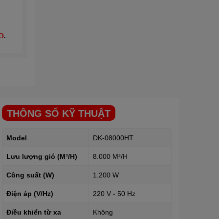
O
.
THÔNG SỐ KỸ THUẬT
Model
DK-08000HT
Lưu lượng gió (M³/H)
8.000 M³/H
Công suất (W)
1.200 W
Điện áp (V/Hz)
220 V - 50 Hz
Điều khiển từ xa
Không