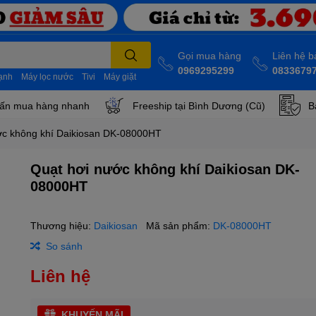
Gọi mua hàng
Liên hệ 
0969295299
0833679
lạnh
Máy lọc nước
Tivi
Máy giặt
ấn mua hàng nhanh
Freeship tại Bình Dương (Cũ)
B
ớc không khí Daikiosan DK-08000HT
Quạt hơi nước không khí Daikiosan DK-
08000HT
Thương hiệu:
Daikiosan
Mã sản phẩm:
DK-08000HT
So sánh
Liên hệ
KHUYẾN MÃI