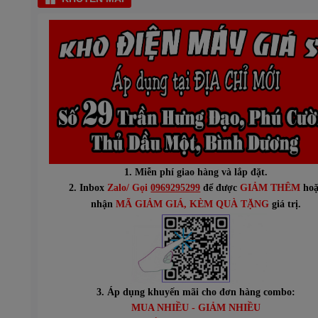
1. Miễn phí giao hàng và lắp đặt.
2. Inbox
Zalo/ Gọi
0969295299
để được
GIẢM THÊM
hoặ
n
hận
MÃ GIẢM GIÁ
, KÈM QUÀ TẶNG
giá trị.
3. Áp dụng khuyến mãi cho đơn hàng combo:
MUA NHIỀU - GIẢM NHIỀU