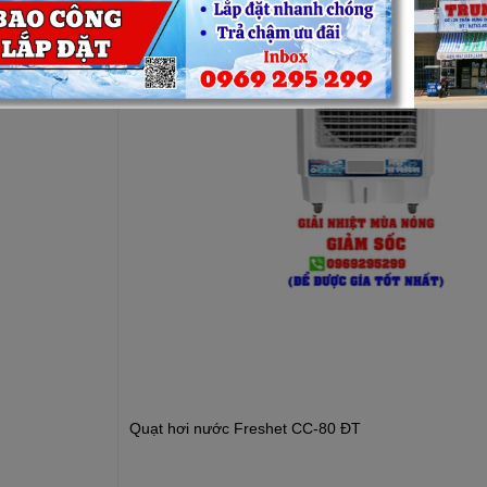
Quạt hơi nước Freshet CC-80 ĐT