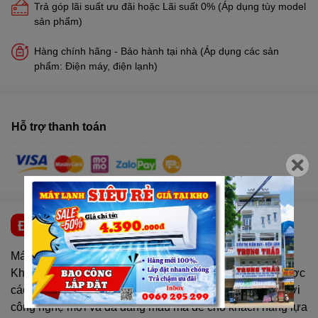
Trả góp lãi suất ưu đãi hoặc Lãi suất 0% (Áp dụng tùy model
sản phẩm)
Hàng chính hãng - Bảo hành tại nhà (Áp dụng các sản
phẩm: Điện máy, điện lạnh)
Hỗ trợ thanh toán
ĐẶC ĐIỂM NỔI BẬT
Máy làm mát không khí Empire 8900
Khí hậu ngày càng nóng lên sản phẩm làm mát cũng được
các nhà sản xuất nghiên cứu đưa ra những sản phẩm với
công nghệ mới và đa dang mẫu mã để cho khách hàng lựa