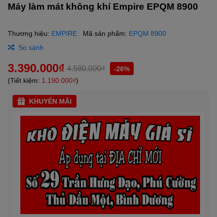
Máy làm mát không khí Empire EPQM 8900
Thương hiệu:
EMPIRE
Mã sản phẩm:
EPQM 8900
So sánh
3.390.000₫
4.580.000₫
-26%
(Tiết kiệm:
1.190.000₫
)
KHUYẾN MÃI