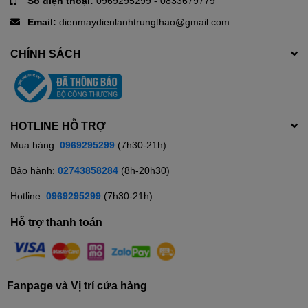
Số điện thoại:
0969295299
-
0833679779
thông thoáng
, có luồng không khí luân chuyển nhiều. Đối
Email:
dienmaydienlanhtrungthao@gmail.com
với phòng kín, nên đặt
mặt lấy gió hướng ra cửa
, để máy
tiếp nhận luồng gió từ bên ngoài và đẩy không khí nóng ra
CHÍNH SÁCH
ngoài.
HOTLINE HỖ TRỢ
Mua hàng:
0969295299
(7h30-21h)
Bảo hành:
02743858284
(8h-20h30)
Hotline:
0969295299
(7h30-21h)
Hỗ trợ thanh toán
Fanpage và Vị trí cửa hàng