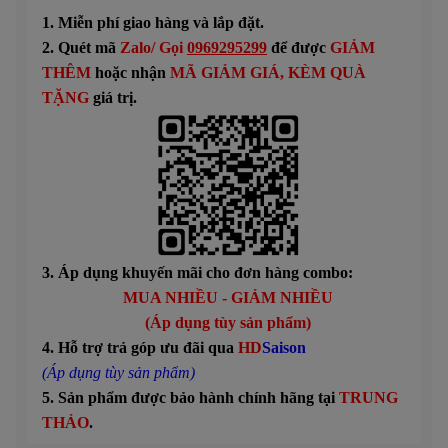
1. Miễn phí giao hàng và lắp đặt.
2. Quét mã
Zalo/ Gọi
0969295299
để được
GIẢM
THÊM
hoặc n
hận
MÃ GIẢM GIÁ
, KÈM QUÀ
TẶNG
giá trị.
3. Áp dụng khuyến mãi cho đơn hàng combo:
MUA NHIỀU - GIẢM NHIỀU
(Áp dụng tùy sản phẩm)
4. Hỗ trợ trả góp ưu đãi qua
HD
Saison
(Áp dụng tùy sản phẩm)
5. Sản phẩm được bảo hành chính hãng tại
TRUNG
THẢO
.