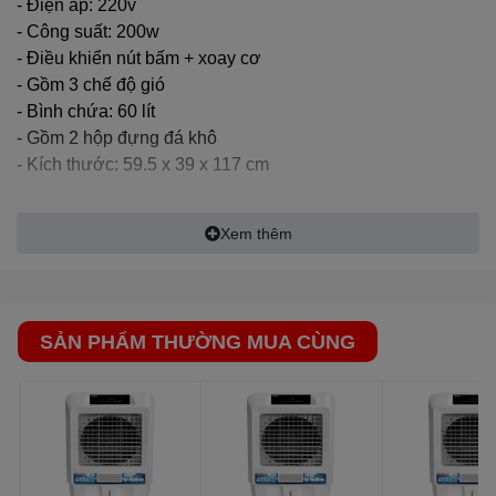
- Điện áp: 220v
tối ưu và hiệu quả trong sử dụng. Đó là máy làm mát
- Công suất: 200w
không khí Empire 8900 với công suất và bình chứa nước
- Điều khiển nút bấm + xoay cơ
lớn, máy còn có thiết kế đẹp mắt, màu sắc trang nhã sẽ
- Gồm 3 chế độ gió
phù hợp với mọi không gian.
- Bình chứa: 60 lít
- Gồm 2 hộp đựng đá khô
- Kích thước: 59.5 x 39 x 117 cm
Xem thêm
SẢN PHẨM THƯỜNG MUA CÙNG
Quạt mát EPML 8900
Các tính năng của máy làm mát không khí Empire 8900
Công suất
200W
mạnh mẽ thích hợp cho diện tích phòng
khách, quán cafe, nhà hàng, khách sạn có diện tích rộng.
Motor được làm từ 100% dây đồng bảo hành lên đến 2