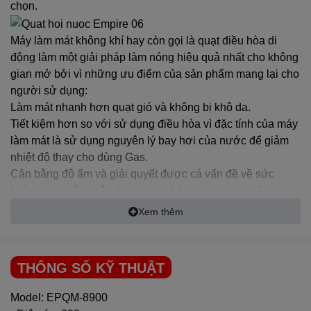
chọn.
Máy làm mát không khí hay còn gọi là quạt điều hòa di
động làm một giải pháp làm nóng hiệu quả nhất cho không
gian mở bởi vì những ưu điểm của sản phẩm mang lại cho
người sử dụng:
Làm mát nhanh hơn quạt gió và không bị khô da.
Tiết kiệm hơn so với sử dụng điều hòa vì đặc tính của máy
làm mát là sử dụng nguyên lý bay hơi của nước để giảm
nhiệt độ thay cho dùng Gas.
Cân bằng độ ẩm và giải quyết được cá vấn đề về sức
khỏe như không gây đau họng và khó chịu cho những
người có tiền sử bệnh hô hấp, viêm xoang..
Xem thêm
Lọc sạch không khí qua và bụi bẩn qua các khe lọc và tấm
làm mát.
Dễ dàng vệ sinh và sửa chữa.
THÔNG SỐ KỸ THUẬT
Máy làm mát không khí Empire 8900
Với những không gian rộng hơn nhưng vẫn muốn có nhu
Model: EPQM-8900
cầu làm mát, thì Empire sẽ đưa ra cho bạn một giải pháp