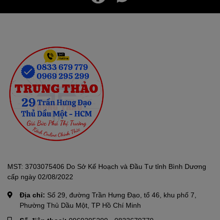
Một số lưu ý khi dùng máy làm mát không khí.
Vị trí đặt quạt:
Khi sử dụng máy làm mát không khí bạn
nên đặt máy cách tường khoảng
20cm
,
không nên đặt
MST: 3703075406 Do Sở Kế Hoạch và Đầu Tư tỉnh Bình Dương
máy sát tường
. Bởi vì việc đặt sát tường có thể sẽ khiến
cấp ngày 02/08/2022
máy gây nên tiếng ồn khó chịu, hơi nóng tỏa ra không
Địa chỉ:
Số 29, đường Trần Hưng Đạo, tổ 46, khu phố 7,
phân tán được
làm hư hại các linh kiện bên trong máy.
Phường Thủ Dầu Một, TP Hồ Chí Minh
Dùng ở nơi thông thoáng
: Để máy hoạt động tốt, mang
lại không khí mát mẻ, dễ chịu thì nên đặt máy ở các
vị trí