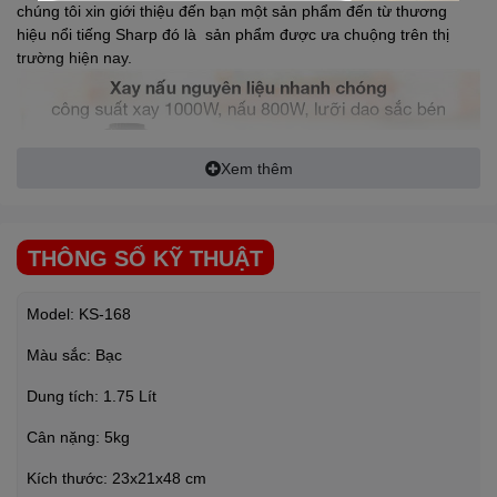
chúng tôi xin giới thiệu đến bạn một sản phẩm đến từ thương
hiệu nổi tiếng Sharp đó là sản phẩm được ưa chuộng trên thị
trường hiện nay.
Xem thêm
THÔNG SỐ KỸ THUẬT
Model: KS-168
MÁY LÀM SỮA HẠT SHARP KS-168
Màu sắc: Bạc
Có khả năng biến tấu linh hoạt các món ăn theo công thức riêng
của bạn, ngoài khả năng làm sữa hạt, máy còn có thể dễ dàng
Dung tích: 1.75 Lít
chế biến được các món ăn khác như nấu cháo, nấu súp, xay sinh
Cân nặng: 5kg
tố… với 10 chương trình được lập trình sẵn gồm: Sữa thảo mộc,
Cháo, Súp, Cháo mịn, Sữa không nấu, Sinh tố, Sinh tố đá bào,
Kích thước: 23x21x48 cm
xay khô, Hấp nấu, Tự vệ sinh, bạn chỉ cần chọn chương trình cần