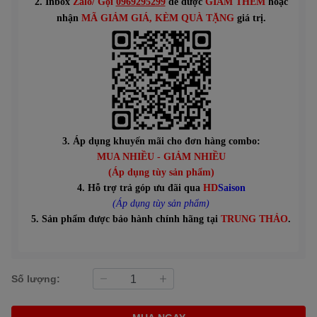
2. Inbox
Zalo/ Gọi
0969295299
để được
GIẢM THÊM
hoặc
n
hận
MÃ GIẢM GIÁ
, KÈM QUÀ TẶNG
giá trị.
3. Áp dụng khuyến mãi cho đơn hàng combo:
MUA NHIỀU - GIẢM NHIỀU
(Áp dụng tùy sản phẩm)
4. Hỗ trợ trả góp ưu đãi qua
HD
Saison
(Áp dụng tùy sản phẩm)
5. Sản phẩm được bảo hành chính hãng tại
TRUNG THẢO
.
Số lượng: