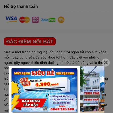
Hỗ trợ thanh toán
ĐẶC ĐIỂM NỔI BẬT
Sữa là một trong những loại đồ uống tươi ngon tốt cho sức khoẻ,
mỗi ngày uống sữa để sức khoẻ tốt hơn, đặc biệt với những
người gầy người thiếu dinh dưỡng thì sữa là đồ uống và là thực
phẩm thiết yếu bổ sung chất dinh dưỡng cho cơ thể không thể
thiếu hằng ngày. Hiện nay trên thị trường có rất nhiều thương
hiệu sữa từ dạng khô đến dạng nước được đóng hộp sẵn, nhưng
tự tay chuẩn bị một ly sữa từ các loại hạt giàu dinh dưỡng vẫn là
sự lựa chọn tốt nhất, và để làm được việc này thì bạn hãy sắm
ngay cho mình một chiếcđể công việc nấu sữa trở nên đơn giản
và dễ dàng hơn nhé. Trên thị trường hiện nay có rất nhiều loại,
nếu bạn muốn sở hữu cho gia đình mình một chiếc máy làm sữa
hạt nhưng chưa biết mua của thương hiệu nào, thì hôm nay