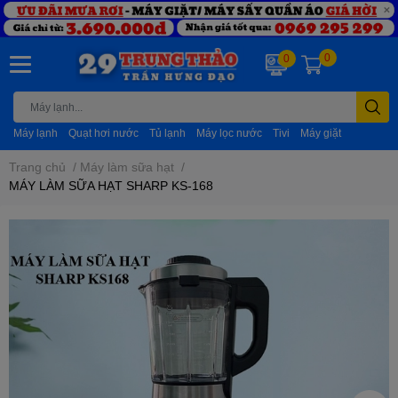
0
0
Máy lạnh
Quạt hơi nước
Tủ lạnh
Máy lọc nước
Tivi
Máy giặt
Trang chủ
/
Máy làm sữa hạt
/
MÁY LÀM SỮA HẠT SHARP KS-168