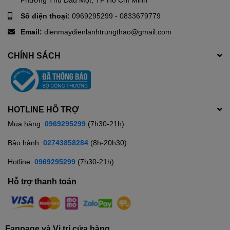
Số điện thoại:
0969295299
-
0833679779
Email:
dienmaydienlanhtrungthao@gmail.com
CHÍNH SÁCH
HOTLINE HỖ TRỢ
Mua hàng:
0969295299
(7h30-21h)
Bảo hành:
02743858284
(8h-20h30)
Hotline:
0969295299
(7h30-21h)
Hỗ trợ thanh toán
Fanpage và Vị trí cửa hàng