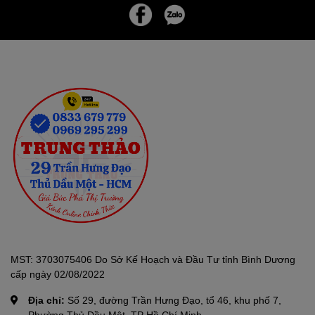
sản phẩm, mâm nhiệt của máy còn được chế tạo bằng chất liệu
ceramic phủ chống dính cao cấp nên việc vệ sinh máy sẽ đơn
giản và nhanh chóng hơn rất nhiều.Máy làm sữa hạt này thiết kế
cối xay được làm bằng thủy tinh BOROSILICATE chịu nhiệt, có
khả năng chịu nhiệt lên đến 300 độ C, giúp bạn thoải mái đun nấu
mà không lo hư hại hay làm biến chất thực phẩm, đảm bảo an
toàn cho sức khỏe người dùng, hãng cam kết 100% bộ phận tiếp
xúc với thực phẩm bằng inox 304, phần nắp của chiếc máy này
cũng được làm bằng chất liệu inox 304, có thêm cả nắp chống
trào, giúp thực phẩm không bị tràn ra, giúp bảo đảm vệ sinh và
an toàn trong quá trình chế biến. Máy thiết kế lưỡi dao bát giác
360° làm từ inox 304 của nhật bản vô cùng sắc bén có khả năng
xay nghiền hạt siêu mịn, kết hợp với công suất hoạt động lên tới
1.800W, cho khả năng xay nhuyễn hơn 20% các loại máy làm sữa
hạt thông thường.
MST: 3703075406 Do Sở Kế Hoạch và Đầu Tư tỉnh Bình Dương
cấp ngày 02/08/2022
Địa chỉ:
Số 29, đường Trần Hưng Đạo, tổ 46, khu phố 7,
Phường Thủ Dầu Một, TP Hồ Chí Minh