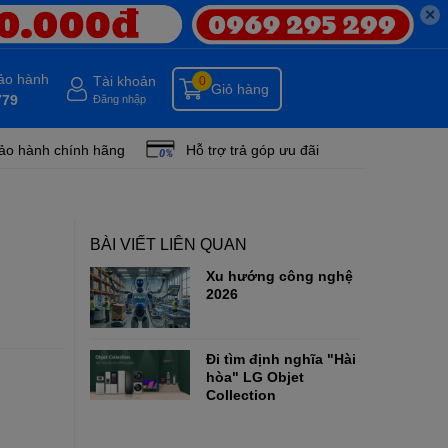
✕
bảo hành
Tài khoản
0
Giỏ hàng
779
Đăng nhập
ảo hành chính hãng
Hỗ trợ trả góp ưu đãi
BÀI VIẾT LIÊN QUAN
Xu hướng công nghệ
2026
Đi tìm định nghĩa "Hài
hòa" LG Objet
Collection