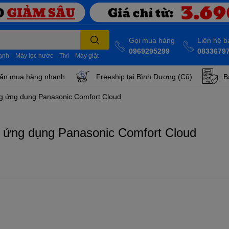
Gọi mua hàng
Liên hệ 
0969295299
0833679
lạnh
Máy lọc nước
Tivi
Máy giặt
ấn mua hàng nhanh
Freeship tại Bình Dương (Cũ)
B
ng ứng dụng Panasonic Comfort Cloud
g ứng dụng Panasonic Comfort Cloud