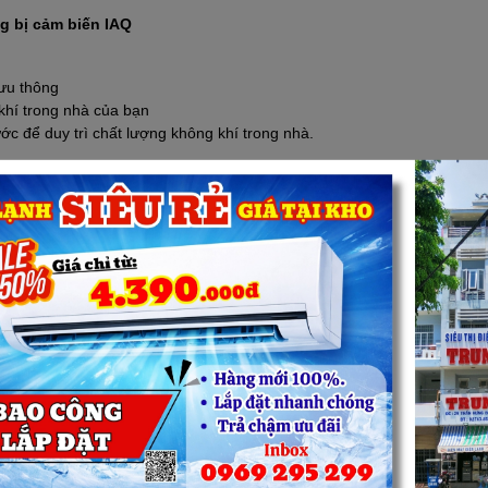
ng bị cảm biến IAQ
lưu thông
khí trong nhà của bạn
ớc để duy trì chất lượng không khí trong nhà.