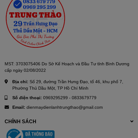
MST: 3703075406 Do Sở Kế Hoạch và Đầu Tư tỉnh Bình Dương
cấp ngày 02/08/2022
Ultra fresh filter – Bộ lọc bảo vệ sức khỏe, lọc bụi mịn hiệu quả
Địa chỉ:
Số 29, đường Trần Hưng Đạo, tổ 46, khu phố 7,
Công nghệ làm lạnh nhanh Hi
Phường Thủ Dầu Một, TP Hồ Chí Minh
Power
Số điện thoại:
0969295299
-
0833679779
Email:
dienmaydienlanhtrungthao@gmail.com
Công nghệ làm lạnh nhanh Hi Power trên máy lạnh
TOSHIBA
giúp đạt được nhiệt độ mong muốn trong căn phòng
CHÍNH SÁCH
một cách nhanh chóng và hiệu quả. Khi kích hoạt chế độ Hi
Power, máy lạnh tự động điều chỉnh cả nhiệt độ và luồng gió để
đảm bảo rằng không khí bên trong căn phòng sẽ đạt được mức