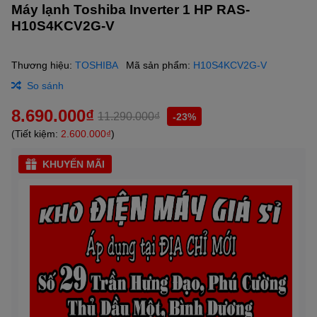
Máy lạnh Toshiba Inverter 1 HP RAS-
H10S4KCV2G-V
Thương hiệu:
TOSHIBA
Mã sản phẩm:
H10S4KCV2G-V
So sánh
8.690.000₫
11.290.000₫
-23%
(Tiết kiệm:
2.600.000₫
)
KHUYẾN MÃI