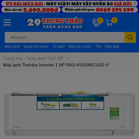
0
0
Máy lạnh
Quạt hơi nước
Tủ lạnh
Máy lọc nước
Tivi
Máy giặt
Trang chủ
/
Máy lạnh "GIÁ RẺ"
/
Máy lạnh Toshiba Inverter 1 HP RAS-H10S4KCV2G-V