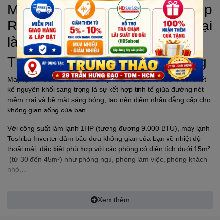
Máy lạnh
TOSHIBA
Inverter 1 Hp
RAS-H10S4KCV2G-V – Mang lại
làn gió mát lạnh, sạch khuẩn
Thiết kế nguyên khối sang trọng
Máy lạnh
TOSHIBA
Inverter 1 Hp RAS-H10S4KCV2G-V với thiết
kế nguyên khối sang trọng là sự kết hợp tinh tế giữa đường nét
mềm mại và bề mặt sáng bóng, tạo nên điểm nhấn đẳng cấp cho
không gian sống của bạn.
Với công suất làm lạnh 1HP (tương đương 9.000 BTU), máy lạnh
Toshiba Inverter đảm bảo đưa không gian của bạn về nhiệt độ
thoải mái, đặc biệt phù hợp với các phòng có diện tích dưới 15m²
(từ 30 đến 45m³) như phòng ngủ, phòng làm việc, phòng khách
nhỏ,…
Xem thêm
Thiết kế nguyên khối sang trọng