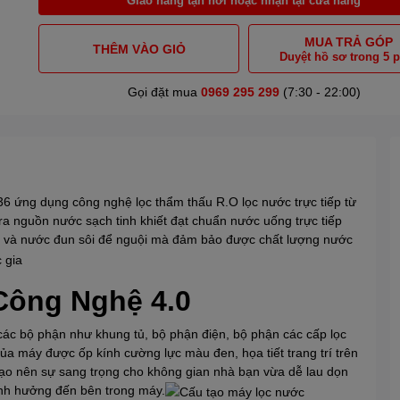
MUA TRẢ GÓP
THÊM VÀO GIỎ
Duyệt hồ sơ trong 5 
Gọi đặt mua
0969 295 299
(7:30 - 22:00)
ng dụng công nghệ lọc thẩm thấu R.O lọc nước trực tiếp từ
nguồn nước sạch tinh khiết đạt chuẩn nước uống trực tiếp
h và nước đun sôi để nguội mà đảm bảo được chất lượng nước
Công Nghệ 4.0
ác bộ phận như khung tủ, bộ phận điện, bộ phận các cấp lọc
của máy được ốp kính cường lực màu đen, họa tiết trang trí trên
 tạo nên sự sang trọng cho không gian nhà bạn vừa dễ lau dọn
ảnh hưởng đến bên trong máy.