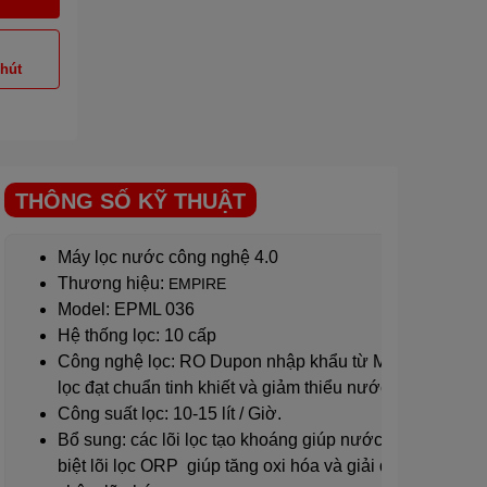
phút
THÔNG SỐ KỸ THUẬT
Máy lọc nước công nghệ 4.0
Thương hiệu:
EMPIRE
Model: EPML 036
Hệ thống lọc: 10 cấp
Công nghệ lọc: RO Dupon nhập khẩu từ Mỹ giúp nước 
lọc đạt chuẩn tinh khiết và giảm thiểu nước thải ~ 40%.
Công suất lọc: 10-15 lít / Giờ.
Bổ sung: các lõi lọc tạo khoáng giúp nước ngon, ngọt 
biệt lõi lọc ORP giúp tăng oxi hóa và giải độc tố trong c