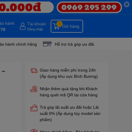
✕
bảo hành
Tài khoản
0
Giỏ hàng
779
Đăng nhập
ảo hành chính hãng
Hỗ trợ trả góp ưu đãi
 –
Giao hàng miễn phí trong 24h
(Áp dụng khu vực Bình Bương)
Nhận thêm quà tặng khi Khách
hàng quét mã QR tại cửa hàng
Trả góp lãi suất ưu đãi hoặc Lãi
suất 0% (Áp dụng tùy model sản
phẩm)
Hàng chính hãng - Bảo hành tại