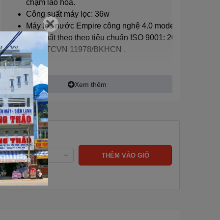
chậm lão hóa.
Công suất máy lọc: 36w
Máy lọc nước Empire công nghệ 4.0 model EPML 036 
sản xuất theo theo tiêu chuẩn ISO 9001: 2015 và đạt c
nhận TCVN 11978/BKHCN .
Xem thêm
ng:
THÊM VÀO GIỎ