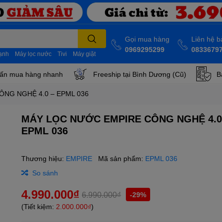
Gọi mua hàng
Liên hệ 
0969295299
0833679
lạnh
Máy lọc nước
Tivi
Máy giặt
ấn mua hàng nhanh
Freeship tại Bình Dương (Cũ)
B
NG NGHỆ 4.0 – EPML 036
MÁY LỌC NƯỚC EMPIRE CÔNG NGHỆ 4.0
EPML 036
Thương hiệu:
EMPIRE
Mã sản phẩm:
EPML 036
So sánh
4.990.000₫
6.990.000₫
-29%
(Tiết kiệm:
2.000.000₫
)