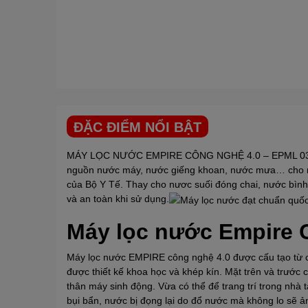
ĐẶC ĐIỂM NỔI BẬT
MÁY LỌC NƯỚC
EMPIRE
CÔNG NGHỆ 4.0 – EPML 036 ứ
nguồn nước máy, nước giếng khoan, nước mưa… cho ra 
của Bộ Y Tế. Thay cho nươc suối đóng chai, nước bìn
và an toàn khi sử dụng.
Máy lọc nước Empire 
Máy lọc nước
EMPIRE
công nghệ 4.0 được cấu tạo từ c
được thiết kế khoa học và khép kín. Mặt trên và trước 
thân máy sinh động. Vừa có thể để trang trí trong nhà
bụi bẩn, nước bị đọng lại do đổ nước mà không lo sẽ 