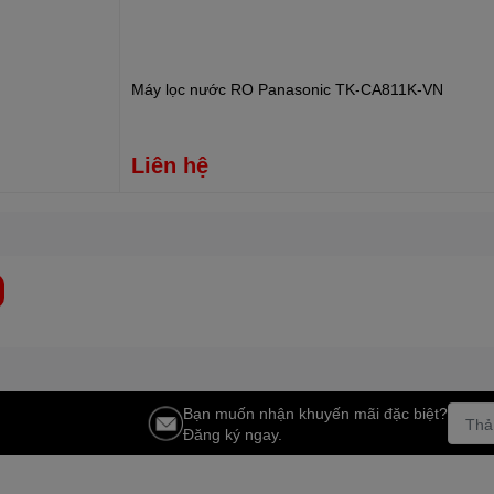
ho cơ thể con người. Nâng cao pH, giúp trung hòa axit dư làm cơ
Máy lọc nước RO Panasonic TK-CA811K-VN
Liên hệ
c hạt bóng gốm có khả năng hấp thụ năng lượng nhiệt bên
 của tia hồng ngoại xa, nước sẽ được hoạt hóa dễ hấp thụ vào
ano bạc, lõi lọc Nano Silver giúp loại bỏ tuyệt đối những độc tố
và gia đình một nguồn nước tinh khiết và an toàn nhất sức
Bạn muốn nhận khuyến mãi đặc biệt?
ào nguồn nước đầu vào:
Đăng ký ngay.
.900 lít – 21.800 lít.