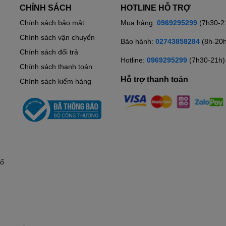
CHÍNH SÁCH
HOTLINE HỖ TRỢ
ảng 12.400 lít – 24.800 lít.
Chính sách bảo mật
Mua hàng:
0969295299
(7h30-2
ằng nguyên liệu tự nhiên quý hiếm Ankaline Chức năng : Tăng
 thừa trong cơ thể. Nước sau khi đi qua lõi lọc số 7 có vị ngon
Chính sách vận chuyển
Bảo hành:
02743858284
(8h-20
Chính sách đổi trả
Hotline:
0969295299
(7h30-21h)
 chất nguồn nước, ta nên thay lõi lọc số 7 trong khoảng thời
Chính sách thanh toán
Hỗ trợ thanh toán
Chính sách kiểm hàng
ải nước, làm tăng khả năng oxy hóa cũng như làm chậm lại quá
hố
t tiết kiệm điện và chi phí thấp. nếu một ngày máy hoạt động 4