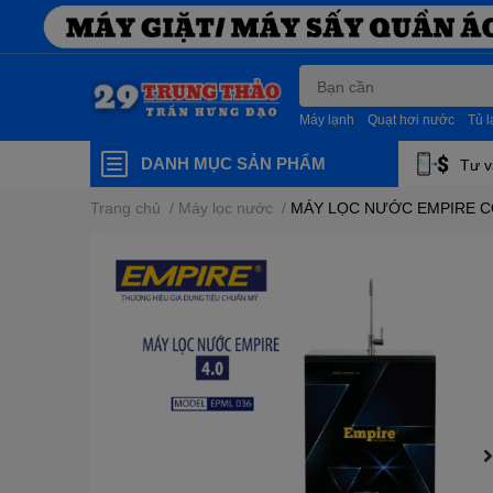
Máy lạnh
Quạt hơi nước
Tủ 
DANH MỤC SẢN PHẨM
Tư v
Trang chủ
/
Máy lọc nước
/
MÁY LỌC NƯỚC EMPIRE CÔ