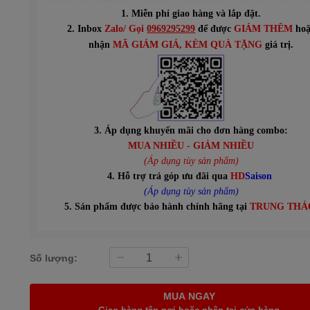
1. Miễn phí giao hàng và lắp đặt.
2. Inbox
Zalo/ Gọi
0969295299
để được
GIẢM THÊM
hoặ
n
hận
MÃ GIẢM GIÁ
, KÈM QUÀ TẶNG
giá trị.
3. Áp dụng khuyến mãi cho đơn hàng combo:
MUA NHIỀU - GIẢM NHIỀU
(Áp dụng tùy sản phẩm)
4. Hỗ trợ trả góp ưu đãi qua
HD
Saison
(Áp dụng tùy sản phẩm)
5. Sản phẩm được bảo hành chính hãng tại
TRUNG THẢ
Số lượng:
MUA NGAY
Giao hàng tận nơi hoặc nhận tại cửa hàng