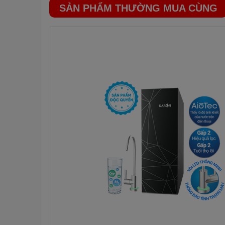
SẢN PHẨM THƯỜNG MUA CÙNG
Được cấu tạo từ than hoạt tính Ổn định lại vị ngọt mát
– Thời gian thay thế: 6-12 tháng/ lần