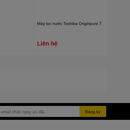
Máy lọc nước Toshiba Originpure TWP-W2398SV
Liên hệ
Đăng ký