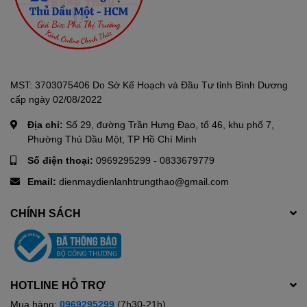
khỏe, cân bằng pH giúp nước ngon ngọt tự nhiên, bù nước nước
nhanh chóng.Tiết kiệm và ngăn ngừa rò rỉ tối đa. Tuổi thọ đến 12
tháng.
Thiết kế vững chãi với tủ IQ
MST: 3703075406 Do Sở Kế Hoạch và Đầu Tư tỉnh Bình Dương
cấp ngày 02/08/2022
tràn viền hiện đại, kết cấu
Địa chỉ:
Số 29, đường Trần Hưng Đạo, tổ 46, khu phố 7,
khoa học
Phường Thủ Dầu Một, TP Hồ Chí Minh
Số điện thoại:
0969295299
-
0833679779
Karofi KAD-I55 được thiết kế kiểu dáng hình hộp vững chãi cùng
tủ IQ tràn viền hiện đại là điểm nhấn thời thượng, sang trọng, phù
Email:
dienmaydienlanhtrungthao@gmail.com
hợp với mọi không gian sống. Nhờ kết cấu khoa học bên trong
cũng giúp việc thay thế lõi lọc rất thuận tiện và nhanh chóng.
CHÍNH SÁCH
Nước sau lọc đạt chuẩn
nước uống tinh khiết đóng
HOTLINE HỖ TRỢ
Mua hàng:
0969295299
(7h30-21h)