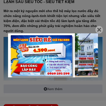
LẠNH SÂU SIÊU TỐC - SIÊU TIẾT KIỆM
Mở ra một kỷ nguyên mới cho thế hệ máy lọc nước đầy đủ
chức năng nóng-lạnh-tinh khiết tiện lợi nhưng vẫn siêu tiết
kiệm điện, đặc biệt cải thiện tốc độ làm lạnh gia tăng đến
70%, đem đến những phút giây trải nghiệm hoàn hảo cho
người dùng.
Xem thêm
2 vòi độc lập cùng 3 chế độ