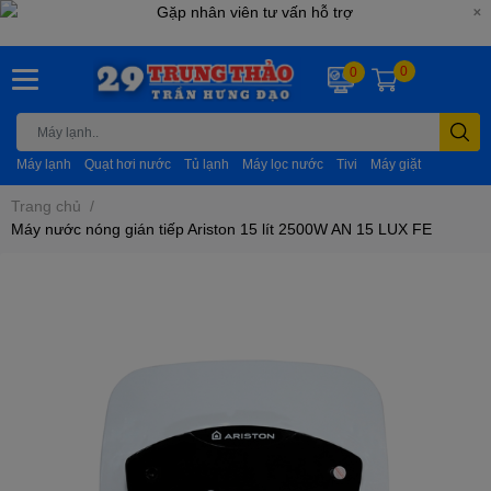
0
0
Máy lạnh
Quạt hơi nước
Tủ lạnh
Máy lọc nước
Tivi
Máy giặt
Trang chủ
/
Máy nước nóng gián tiếp Ariston 15 lít 2500W AN 15 LUX FE