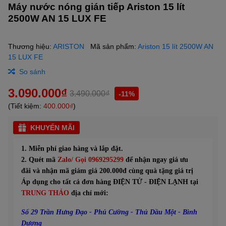
Máy nước nóng gián tiếp Ariston 15 lít
2500W AN 15 LUX FE
Thương hiệu:
ARISTON
Mã sản phẩm:
Ariston 15 lít 2500W AN
15 LUX FE
So sánh
3.090.000₫
3.490.000₫
-11%
(Tiết kiệm:
400.000₫
)
KHUYẾN MÃI
1. Miễn phí giao hàng và lắp đặt.
2. Quét mã
Zalo/ Gọi
0969295299
để nhận ngay giá ưu
đãi và nhận mã giảm giá
200.000đ
cùng quà tặng giá trị
Áp dụng cho tất cả đơn hàng ĐIỆN TỬ - ĐIỆN LẠNH tại
TRUNG THẢO
địa chỉ mới:
Số 29 Trần Hưng Đạo - Phú Cường - Thủ Dầu Một - Bình
Dương