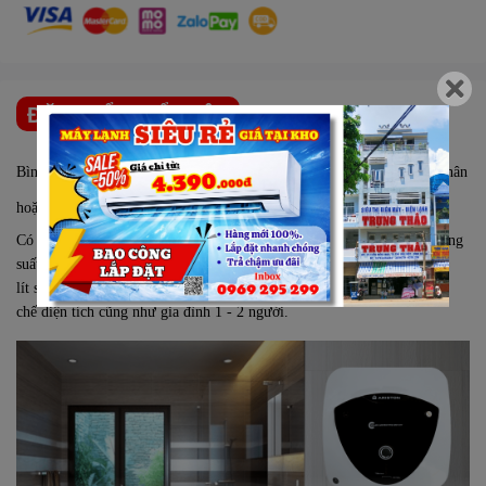
ĐẶC ĐIỂM NỔI BẬT
Bình nóng lạnh Ariston dung tích 15 lít
phù hợp cho người sống độc thân
hoặc gia đình 2 người
Có thiết kế nhỏ gọn, tối giản, đi cùng
dung tích bình chứa 15 lít
và công
suất làm nóng 2500W, bình tắm nóng lạnh Ariston AN 15 LUX FE 15
lít sẽ là một ứng cử viên sáng giá cho những không gian nhỏ hẹp, hạn
chế diện tích cũng như gia đình 1 - 2 người.