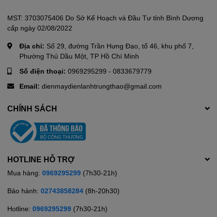
Sử dụng thanh đốt 100% bằng đồng giúp làm nóng nhanh nước và có độ
Kích thước - Khối lượng:
Cao 36 cm - Rộng 36 cm - Dày 34
bền cao, kết hợp với các tinh thể bạc giúp nguồn được được sạch khuẩn
MST: 3703075406 Do Sở Kế Hoạch và Đầu Tư tỉnh Bình Dương
Hãng:
Ariston.
và tiết kiệm thời gian chờ đợi cho người dùng.
cấp ngày 02/08/2022
Địa chỉ:
Số 29, đường Trần Hưng Đạo, tổ 46, khu phố 7,
Phường Thủ Dầu Một, TP Hồ Chí Minh
Máy nước nóng gián tiếp Ariston 15 lít 2500W AN 15 LUX FE
sở hữu
Số điện thoại:
0969295299
-
0833679779
nhiều tính năng như chống rò rỉ ELCB, chống thấm nước chuẩn IPX1,
hệ thống tạo Ion bạc khử trùng,... phục vụ cho nhu cầu sử dụng nước
Email:
dienmaydienlanhtrungthao@gmail.com
nóng của miền Bắc hoặc khu vực dưới 20 độ C. Dung tích 15 lít phù hợp
cho gia đình có 2 thành viên.
CHÍNH SÁCH
HOTLINE HỖ TRỢ
Mua hàng:
0969295299
(7h30-21h)
Bảo hành:
02743858284
(8h-20h30)
Hotline:
0969295299
(7h30-21h)