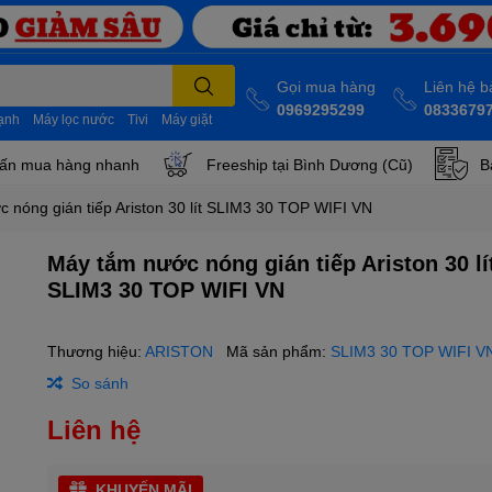
Gọi mua hàng
Liên hệ 
0969295299
0833679
lạnh
Máy lọc nước
Tivi
Máy giặt
ấn mua hàng nhanh
Freeship tại Bình Dương (Cũ)
B
 nóng gián tiếp Ariston 30 lít SLIM3 30 TOP WIFI VN
Máy tắm nước nóng gián tiếp Ariston 30 lí
SLIM3 30 TOP WIFI VN
Thương hiệu:
ARISTON
Mã sản phẩm:
SLIM3 30 TOP WIFI V
So sánh
Liên hệ
KHUYẾN MÃI