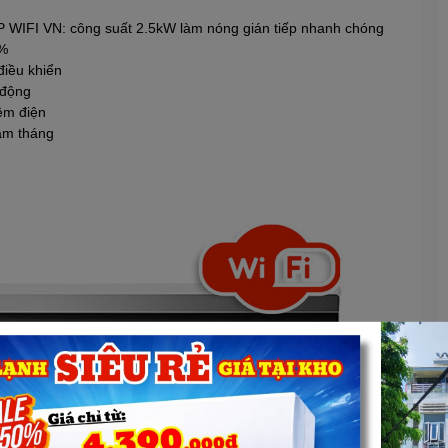
P WIFI VN: công suất 2.5kW làm nóng gián tiếp nhanh chóng
0%
điều khiển
 động
ệm điện
ăm tháng
Xem thêm