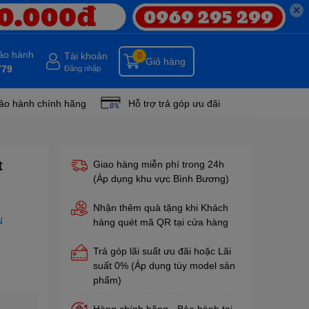
✕
bảo hành
Tài khoản
0
Giỏ hàng
779
Đăng nhập
ảo hành chính hãng
Hỗ trợ trả góp ưu đãi
t
Giao hàng miễn phí trong 24h
(Áp dụng khu vực Bình Bương)
Nhận thêm quà tặng khi Khách
N
hàng quét mã QR tại cửa hàng
Trả góp lãi suất ưu đãi hoặc Lãi
suất 0% (Áp dụng tùy model sản
phẩm)
Hàng chính hãng - Bảo hành tại