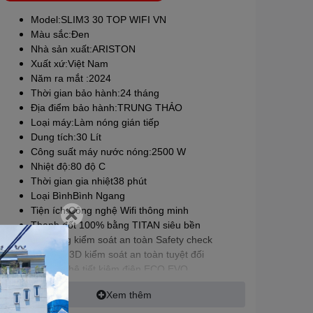
Model:SLIM3 30 TOP WIFI VN
Màu sắc:Đen
Nhà sản xuất:
ARISTON
Xuất xứ:Việt Nam
Năm ra mắt :2024
Thời gian bảo hành:24 tháng
Địa điểm bảo hành:TRUNG THẢO
Loại máy:Làm nóng gián tiếp
Dung tích:30 Lít
Công suất máy nước nóng:2500 W
Nhiệt độ:80 độ C
Thời gian gia nhiệt38 phút
Loại BìnhBình Ngang
Tiện ích:Công nghệ Wifi thông minh
Thanh đốt 100% bằng TITAN siêu bền
Hệ thống kiểm soát an toàn Safety check
Vi mạch 3D kiểm soát an toàn tuyệt đối
Công nghệ tiết kiệm điện ECO EVO
Hệ thống an toàn đồng bộ TSS bảo vệ toàn diện
Xem thêm
Rơ le điện tử TBSE độ chính xác cao
Hiển thị nhiệt độ chính xác bằng màn hình LED