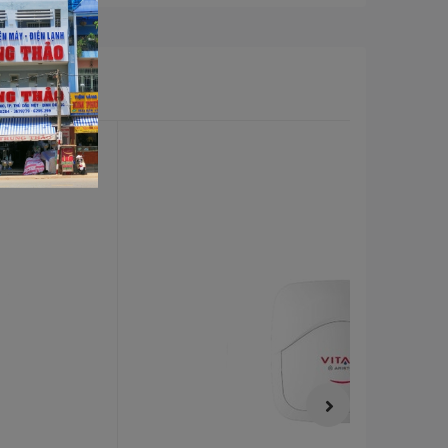
Điều khiển bằng nút cảm ứng siêu nhạy
Công nghệ ION Bạc làm sạch nước
Công nghệ làm nóng nhanh, làm nóng nhanh
hơn 20%
Lớp cách nhiệt mật độ cao
Đèn báo nước nóng đã sẵn sàng=
Công nghệ chủ động tắt khi không sử dụng, tiết
kiệm điện, tăng tuổi thọ cho máy
Công nghệ Flexomix cho nhiều nước nóng hơn
10%
Áp suất làm việc tối đa0.8 Mpa
Khối lượng sản phẩm:15 kg
Kích thước sản phẩm:757x348x334 mm.