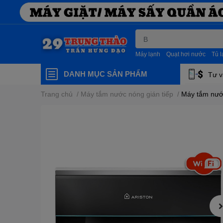
Máy lạnh
Quạt hơi nước
Tủ 
DANH MỤC SẢN PHẨM
Tư v
Trang chủ
/
Máy tắm nước nóng gián tiếp
/
Máy tắm nước