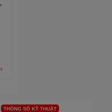
c
O
.
THÔNG SỐ KỸ THUẬT