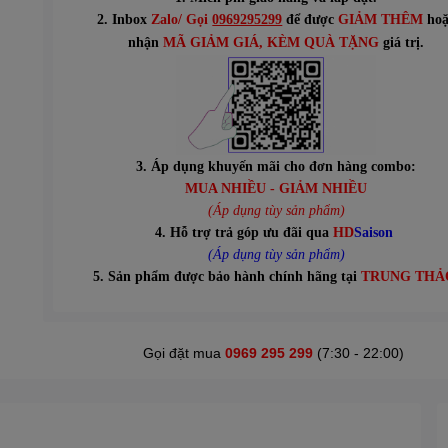
2. Inbox
Zalo/ Gọi
0969295299
để được
GIẢM THÊM
hoặ
n
hận
MÃ GIẢM GIÁ
, KÈM QUÀ TẶNG
giá trị.
3. Áp dụng khuyến mãi cho đơn hàng combo:
MUA NHIỀU - GIẢM NHIỀU
(Áp dụng tùy sản phẩm)
4. Hỗ trợ trả góp ưu đãi qua
HD
Saison
(Áp dụng tùy sản phẩm)
5. Sản phẩm được bảo hành chính hãng tại
TRUNG THẢ
Gọi đặt mua
0969 295 299
(7:30 - 22:00)