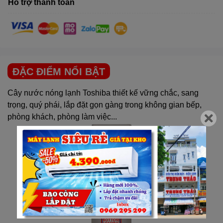
Hỗ trợ thanh toán
ĐẶC ĐIỂM NỔI BẬT
Cây nước nóng lạnh Toshiba thiết kế vững chắc, sang
trọng, quý phái, lắp đặt gọn gàng trong không gian bếp,
phòng khách, phòng làm việc...