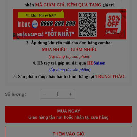
n
hận
MÃ GIẢM GIÁ
, KÈM QUÀ TẶNG
giá trị.
3. Áp dụng khuyến mãi cho đơn hàng combo:
MUA NHIỀU - GIẢM NHIỀU
(Áp dụng tùy sản phẩm)
4. Hỗ trợ trả góp ưu đãi qua
HD
Saison
(Áp dụng tùy sản phẩm)
5. Sản phẩm được bảo hành chính hãng tại
TRUNG THẢO
.
Số lượng:
MUA NGAY
Giao hàng tận nơi hoặc nhận tại cửa hàng
THÊM VÀO GIỎ