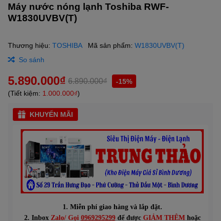
Máy nước nóng lạnh Toshiba RWF-
W1830UVBV(T)
Thương hiệu:
TOSHIBA
Mã sản phẩm:
W1830UVBV(T)
So sánh
5.890.000₫
6.890.000₫
-15%
(Tiết kiệm:
1.000.000₫
)
KHUYẾN MÃI
1. Miễn phí giao hàng và lắp đặt.
2. Inbox
Zalo/ Gọi
0969295299
để được
GIẢM THÊM
hoặc