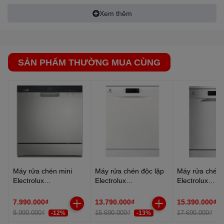
Tiện ích
Xem thêm
Rửa bán tải Half load
Khoá an toàn trẻ em
Chức năng tự làm mềm nước
Đèn LED báo hết muối, hết nước làm bóng
Tự ngắt khi áp lực nước đầu vào yếu\
SẢN PHẨM THƯỜNG MUA CÙNG
Tự kích hoạt lại chương trình khi có điện
Hẹn giờ bắt đầu rửa
Extra Hygiene – Khử trùng chén dĩa
Tự động căn chỉnh thời gian/lượng nước
Chống tràn và rò rỉ
Bảng điều khiển: Nút nhấn và núm xoay
Kích thước sản phẩm:Cao 85 cm – Ngang 59.8 cm – Sâu
59.8 cm – Nặng 46 kg
Điều chỉnh linh hoạt
Bạn sẽ không còn phải rửa các đồ dùng nhà bếp lớn và cồng
Máy rửa chén mini
Máy rửa chén độc lập
Máy rửa chén 
Electrolux
Electrolux
Electrolux
kềnh bằng tay nữa. Với phần giỏ phía trên có thể điều chỉnh chiều
EFC3862MS
ESA47200SW
ESA47200SX
cao dễ dàng, giúp bạn linh hoạt và thuận tiện xếp dỡ các đồ dùng
7.990.000₫
13.790.000₫
15.390.000₫
lớn và cồng kềnh.
8.990.000₫
15.690.000₫
17.690.000₫
-12%
-13%
-