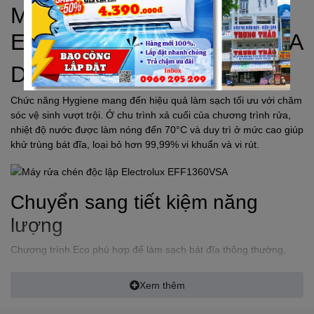
Máy rửa chén độc lập
ELECTROLUX
EFF1360VSA
Diệt khuẩn bằng hơi nước
Chức năng Hygiene mang đến hiệu quả làm sạch tối ưu với chăm
sóc vệ sinh vượt trội. Ở chu trình xả cuối của chương trình rửa,
nhiệt độ nước được làm nóng đến 70°C và duy trì ở mức cao giúp
khử trùng bát đĩa, loại bỏ hơn 99,99% vi khuẩn và vi rút.
Chuyển sang tiết kiệm năng
lượng
Chương trình Eco phù hợp để làm sạch bát đĩa thông thường,
giúp tiết kiệm điện và nước hiệu quả nhất.
Xem thêm