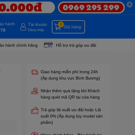
✕
bảo hành
Tài khoản
0
Giỏ hàng
779
Đăng nhập
ảo hành chính hãng
Hỗ trợ trả góp ưu đãi
V
Giao hàng miễn phí trong 24h
(Áp dụng khu vực Bình Bương)
Nhận thêm quà tặng khi Khách
hàng quét mã QR tại cửa hàng
Trả góp lãi suất ưu đãi hoặc Lãi
suất 0% (Áp dụng tùy model sản
phẩm)
Hàng chính hãng - Bảo hành tại