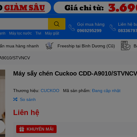
Gọi mua hàng
Liên hệ 
0969295299
0833679
lạnh
Máy lọc nước
Tivi
Máy giặt
ấn mua hàng nhanh
Freeship tại Bình Dương (Cũ)
B
-A9010/STVNCV
Máy sấy chén Cuckoo CDD-A9010/STVNC
Thương hiệu:
CUCKOO
Mã sản phẩm:
Đang cập nhật
So sánh
Liên hệ
KHUYẾN MÃI