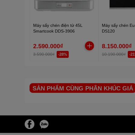
Máy sấy chén điện tử 45L
Máy sấy chén Eu
Smartcook DDS-3906
DS120
2.590.000₫
8.150.000₫
3.590.000₫
10.190.000₫
-28%
-2
SẢN PHẨM CÙNG PHÂN KHÚC GIÁ