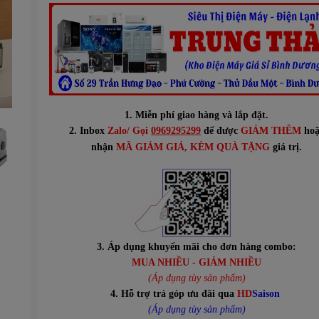
1. Miễn phí giao hàng và lắp đặt.
2. Inbox
Zalo/ Gọi
0969295299
để được
GIẢM THÊM
hoặ
n
hận
MÃ GIẢM GIÁ
, KÈM QUÀ TẶNG
giá trị.
3. Áp dụng khuyến mãi cho đơn hàng combo:
MUA NHIỀU - GIẢM NHIỀU
(Áp dụng tùy sản phẩm)
4. Hỗ trợ trả góp ưu đãi qua
HD
Saison
(Áp dụng tùy sản phẩm)