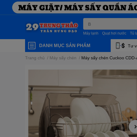
Máy lạnh
Quạt hơi nước
Tủ 
DANH MỤC SẢN PHẨM
Tư v
Trang chủ
/
Máy sấy chén
/
Máy sấy chén Cuckoo CDD