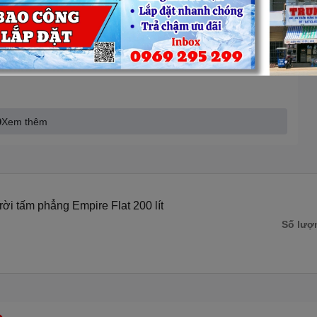
ng năng lượng mặt trời tấm
Xem thêm
ới nhiều đường gân và ứng dụng công nghệ hàn lăn không có
 loại có trong nước lên ruột bình bảo ôn.
ộ nén cho lớp bảo ôn, chất liệu Foam nhập khẩu từ Mỹ giúp
i tấm phẳng Empire Flat 200 lít
bền cao.
Số lượ
hu nhiệt tốt hiệu suất 95% làm nóng nhanh.