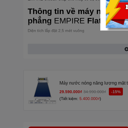
Thông tin về máy nước nó
phẳng
EMPIRE
Flat 200 lít
Diện tích lắp đặt 2,5 mét vuông
Bình bảo ôn đường kính 580mm
Ruột bình bảo ôn: Chất liệu Inox 304 độ dày 1,2mm v
mối hàn giúp bảo vệ tối đa sự phá hủy của các chất kim
Lớp bảo ôn: Lớp Foam được phun ở áp lực cao tạo ra đ
bình bảo ôn giữ nhiệt được tối đa lên đến 92h.
Máy nước nóng năng lượng mặt trờ
Lớp vỏ bảo ôn: Chất liệu Inox cao cấp giúp máy có độ 
29.590.000₫
34.990.000₫
-15%
Tấm thu nhiệt: Cấu tạo kính cường lực độ dày 3,2mm t
(Tiết kiệm:
5.400.000₫
)