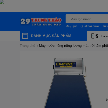
Máy lạnh
Quạt hơi nước
Tủ 
DANH MỤC SẢN PHẨM
Tư v
Trang chủ
/
Máy nước nóng năng lượng mặt trời tấm phẳn