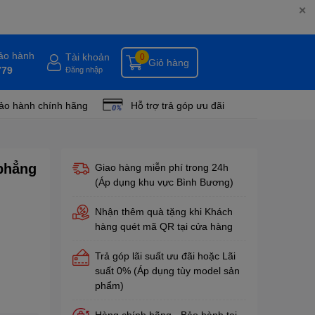
✕
bảo hành
Tài khoản
0
Giỏ hàng
779
Đăng nhập
ảo hành chính hãng
Hỗ trợ trả góp ưu đãi
phẳng
Giao hàng miễn phí trong 24h
(Áp dụng khu vực Bình Bương)
Nhận thêm quà tặng khi Khách
hàng quét mã QR tại cửa hàng
Trả góp lãi suất ưu đãi hoặc Lãi
suất 0% (Áp dụng tùy model sản
phẩm)
Hàng chính hãng - Bảo hành tại