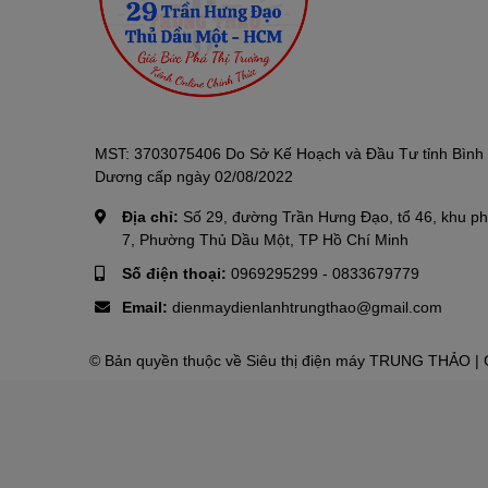
Phần
Global. Giúp cho máy có độ bền c
Thông tin về máy nước nóng năng lượng mặt trời
Diện tích lắp đặt 2,5 mét vuông
Bình bảo ôn đường kính 580mm
Ruột bình bảo ôn: Chất liệu Inox 304 độ dày 1
có mối hàn giúp bảo vệ tối đa sự phá hủy của các
MST: 3703075406 Do Sở Kế Hoạch và Đầu Tư tỉnh Bình
Lớp bảo ôn: Lớp Foam được phun ở áp lực cao t
Dương cấp ngày 02/08/2022
giúp bình bảo ôn giữ nhiệt được tối đa lên đến 9
Lớp vỏ bảo ôn: Chất liệu Inox cao cấp giúp máy 
Địa chỉ:
Số 29, đường Trần Hưng Đạo, tổ 46, khu p
Tấm thu nhiệt: Cấu tạo kính cường lực độ dày 3
7, Phường Thủ Dầu Một, TP Hồ Chí Minh
Số điện thoại:
0969295299
-
0833679779
Email:
dienmaydienlanhtrungthao@gmail.com
© Bản quyền thuộc về
Siêu thị điện máy TRUNG THẢO
| 