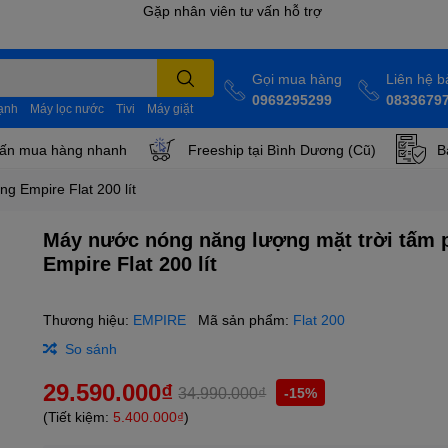
Gọi mua hàng
Liên hệ 
0969295299
0833679
lạnh
Máy lọc nước
Tivi
Máy giặt
ấn mua hàng nhanh
Freeship tại Bình Dương (Cũ)
B
g Empire Flat 200 lít
Máy nước nóng năng lượng mặt trời tấm 
Empire Flat 200 lít
Thương hiệu:
EMPIRE
Mã sản phẩm:
Flat 200
So sánh
29.590.000₫
34.990.000₫
-15%
(Tiết kiệm:
5.400.000₫
)