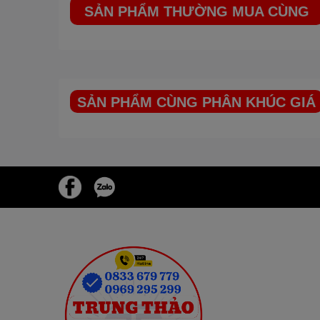
SẢN PHẨM THƯỜNG MUA CÙNG
SẢN PHẨM CÙNG PHÂN KHÚC GIÁ
E
Máy nước nóng năng lượng mặt trời tấm phẳng
Máy nước nóng năng lượng mặt trời tấm phẳng
chịu được áp suất có thể bơm nước trực tiếp và
phẳng với diện tích bề mặt tiếp xúc lớn giúp m
ngay cả khi thời tiết âm u và ít nắng.
Máy nước nóng năng lượng mặt trời tấm phẳng
kinh nghiệm, sản xuất trên dây truyền hiện đại
EMPIRE