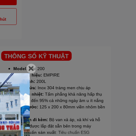
phút
THÔNG SỐ KỸ THUẬT
Model:
Flat 200
Thương hiệu:
EMPIRE
Dung tích:
200L
Bình chứa:
Inox 304 tráng men chịu áp
Tấm thu nhiệt:
Tấm phẳng khả năng hấp thụ
nhiệt lên đến 95% cả những ngày âm u ít nắng
Kích thước:
125 x 200 x 80mm viền nhôm bền
bỉ
Phụ kiện đi kèm:
Bộ van xả áp, xả khí và hỗ
trợ điện được lắp đặt sẵn bên trong máy
Tiêu chuẩn sản xuất
: Tiêu chuẩn ESG