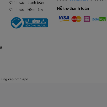
ao và hiệu quả sử dụng.
Chính sách thanh toán
Hỗ trợ thanh toán
EMPIRE
Chính sách kiểm hàng
 tấm phẳng
Flat 200 lít
,2mm với nhiều đường gân và ứng dụng công nghệ hàn lăn không
 chất kim loại có trong nước lên ruột bình bảo ôn.
ạo ra độ nén cho lớp bảo ôn, chất liệu Foam nhập khẩu từ Mỹ
2h.
có độ bền cao.
hố
,2mm thu nhiệt tốt hiệu suất 95% làm nóng nhanh.
Cung cấp bởi
Sapo