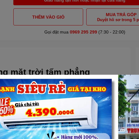
MUA TRẢ GÓP
THÊM VÀO GIỎ
Duyệt hồ sơ trong 5 
Gọi đặt mua
0969 295 299
(7:30 - 22:00)
g mặt trời tấm phẳng
E
Flat là dòng sản phẩm cao cấp với những ưu điểm như chịu
 ôn mà không cần qua bồn nước trung gian. Tấm phẳng với diện
 Empire Flat làm nóng nhanh, hiệu quả ngay cả khi thời tiết âm
E
Flat được thiết kế bởi đội ngũ chuyên gia có nhiều năm kinh
nghệ Mỹ và được kiểm soát chất lượng bởi Công Ty Cổ Phần
quả sử dụng.