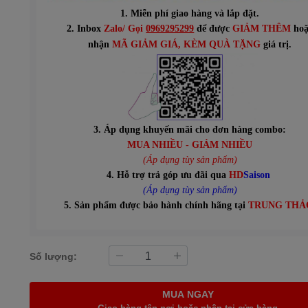
1. Miễn phí giao hàng và lắp đặt.
2. Inbox
Zalo/ Gọi
0969295299
để được
GIẢM THÊM
hoặ
n
hận
MÃ GIẢM GIÁ
, KÈM QUÀ TẶNG
giá trị.
3. Áp dụng khuyến mãi cho đơn hàng combo:
MUA NHIỀU - GIẢM NHIỀU
(Áp dụng tùy sản phẩm)
4. Hỗ trợ trả góp ưu đãi qua
HD
Saison
(Áp dụng tùy sản phẩm)
5. Sản phẩm được bảo hành chính hãng tại
TRUNG THẢ
Số lượng:
MUA NGAY
Giao hàng tận nơi hoặc nhận tại cửa hàng