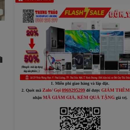
1. Miễn phí giao hàng và lắp đặt.
Zalo/ Gọi
0969295299
GIẢM THÊM
2. Quét mã
để được
MÃ GIẢM
GIÁ
, KÈM QUÀ TẶNG
n
hận
giá trị.