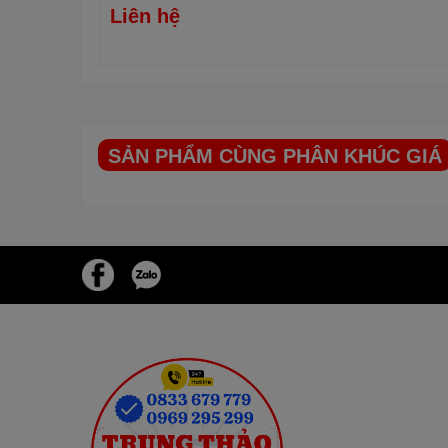
Liên hệ
Trang bị bộ 6 phụ kiện c
SẢN PHẨM CÙNG PHÂN KHÚC GIÁ