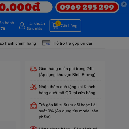
✕
bảo hành
Tài khoản
0
Giỏ hàng
779
Đăng nhập
ảo hành chính hãng
Hỗ trợ trả góp ưu đãi
Giao hàng miễn phí trong 24h
(Áp dụng khu vực Bình Bương)
Nhận thêm quà tặng khi Khách
hàng quét mã QR tại cửa hàng
Trả góp lãi suất ưu đãi hoặc Lãi
suất 0% (Áp dụng tùy model sản
phẩm)
Hàng chính hãng - Bảo hành tại