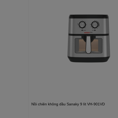
cấp dễ dàng vệ sinh
Nồi chiên không dầu Sanaky 9 lít VH-901VD