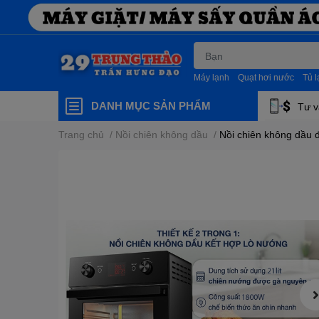
Máy lạnh
Quạt hơi nước
Tủ 
DANH MỤC SẢN PHẨM
Tư v
Trang chủ
/
Nồi chiên không dầu
/
Nồi chiên không dầu