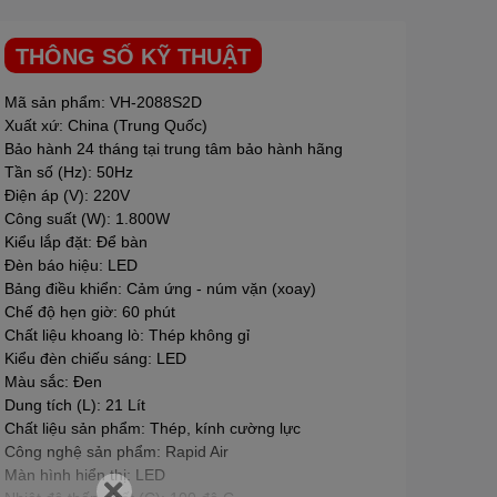
THÔNG SỐ KỸ THUẬT
Mã sản phẩm: VH-2088S2D
Xuất xứ: China (Trung Quốc)
Bảo hành 24 tháng tại trung tâm bảo hành hãng
Tần số (Hz): 50Hz
Điện áp (V): 220V
Công suất (W): 1.800W
Kiểu lắp đặt: Để bàn
Đèn báo hiệu: LED
Bảng điều khiển: Cảm ứng - núm vặn (xoay)
Chế độ hẹn giờ: 60 phút
Chất liệu khoang lò: Thép không gỉ
Kiểu đèn chiếu sáng: LED
Màu sắc: Đen
Dung tích (L): 21 Lít
Chất liệu sản phẩm: Thép, kính cường lực
Công nghệ sản phẩm: Rapid Air
Màn hình hiển thị: LED