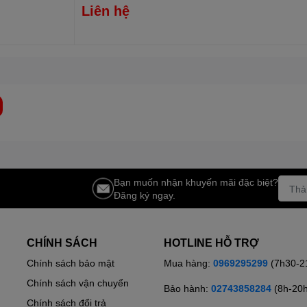
Liên hệ
ho mọi món ngon
Bạn muốn nhận khuyến mãi đặc biệt?
Đăng ký ngay.
CHÍNH SÁCH
HOTLINE HỖ TRỢ
Chính sách bảo mật
Mua hàng:
0969295299
(7h30-2
Chính sách vận chuyển
Bảo hành:
02743858284
(8h-20
Chính sách đổi trả