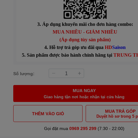
3. Áp dụng khuyến mãi cho đơn hàng combo:
MUA NHIỀU - GIẢM NHIỀU
(Áp dụng tùy sản phẩm)
4. Hỗ trợ trả góp ưu đãi qua
HD
Saison
5. Sản phẩm được bảo hành chính hãng tại
TRUNG T
Số lượng:
MUA NGAY
Giao hàng tận nơi hoặc nhận tại cửa hàng
MUA TRẢ GÓP
THÊM VÀO GIỎ
Duyệt hồ sơ trong 5 
Gọi đặt mua
0969 295 299
(7:30 - 22:00)