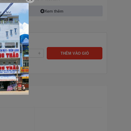
Nhiệt độ thấp nhất (C): 100 độ C
Nhiệt độ cao nhất (C): 230 độ C
Xem thêm
ng:
THÊM VÀO GIỎ