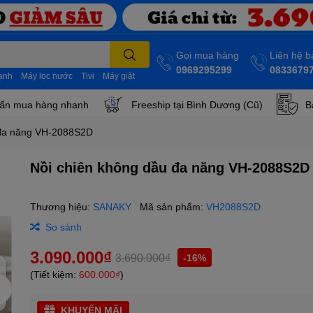
Gọi mua hàng
Liên hệ 
0969295299
0833679
lạnh
Máy lọc nước
Tivi
Máy giặt
ấn mua hàng nhanh
Freeship tại Bình Dương (Cũ)
B
 đa năng VH-2088S2D
Nồi chiên không dầu đa năng VH-2088S2D
Thương hiệu:
SANAKY
Mã sản phẩm:
VH2088S2D
So sánh
3.090.000₫
3.690.000₫
-16%
(Tiết kiệm:
600.000₫
)
KHUYẾN MÃI