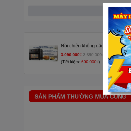
Nấu được nhiều món ăn đ
Nồi chiên không dầu đa năng V
3.090.000₫
3.690.000₫
-16%
(Tiết kiệm:
600.000₫
)
SẢN PHẨM THƯỜNG MUA CÙNG