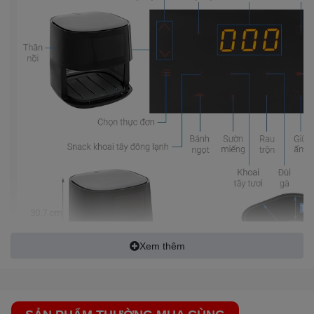
Công nghệ chiên, nướng - Nhiệt độ, thời gian
- Công nghệ làm nóng
Rapid Air
, chế biến thức ăn chín
đều các mặt bên ngoài, chín mềm phần thịt bên trong.
- Nhiệt độ nồi có thể điều chỉnh từ 60 - 200°C, thời gian từ
0 - 60 phút, giúp người dùng thoải mái điều chỉnh thông số
Xem thêm
phù hợp nguyên liệu chế biến.
Thiết kế, chất liệu của sản phẩm
- Vỏ ngoài làm bằng nhựa cao cấp an toàn, bóng sáng,