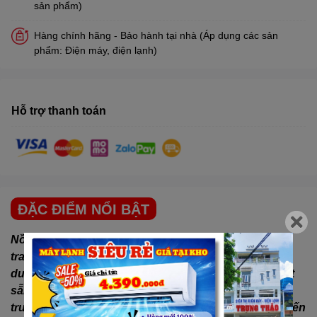
sản phẩm)
Hàng chính hãng - Bảo hành tại nhà (Áp dụng các sản
phẩm: Điện máy, điện lạnh)
Hỗ trợ thanh toán
ĐẶC ĐIỂM NỔI BẬT
Nồi chiên không dầu Philips HD9270/90 6.2 lít
được
trang bị công nghệ Rapid Air,
công suất 2000W, có
dung tích sử dụng 3 lít, 7 chương trình nấu ăn cài đặt
sẵn, cùng nhiều tiện ích như: giữ ấm, chân đế chống
trượt,... là thiết bị nấu nướng hữu ích giúp bạn chế biến