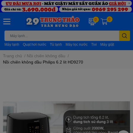
0
0
Máy lạnh
Quạt hơi nước
Tủ lạnh
Máy lọc nước
Tivi
Máy giặt
Trang chủ
/
Nồi chiên không dầu
/
Nồi chiên không dầu Philips 6.2 lít HD9270