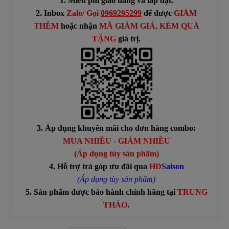
1. Miễn phí giao hàng và lắp đặt.
2. Inbox
Zalo/ Gọi
0969295299
để được
GIẢM
THÊM
hoặc n
hận
MÃ GIẢM GIÁ
, KÈM QUÀ
TẶNG
giá trị.
3. Áp dụng khuyến mãi cho đơn hàng combo:
MUA NHIỀU - GIẢM NHIỀU
(Áp dụng tùy sản phẩm)
4. Hỗ trợ trả góp ưu đãi qua
HD
Saison
(Áp dụng tùy sản phẩm)
5. Sản phẩm được bảo hành chính hãng tại
TRUNG
THẢO
.