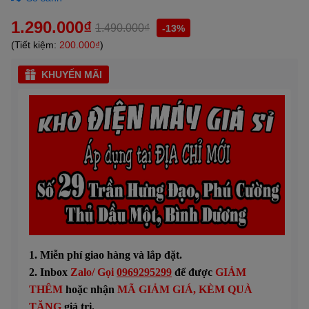
1.290.000₫
1.490.000₫
-13%
(Tiết kiệm:
200.000₫
)
KHUYẾN MÃI
1. Miễn phí giao hàng và lắp đặt.
2. Inbox
Zalo/ Gọi
0969295299
để được
GIẢM
THÊM
hoặc n
hận
MÃ GIẢM GIÁ
, KÈM QUÀ
TẶNG
giá trị.