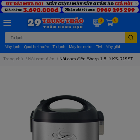
0
0
Máy lạnh
Quạt hơi nước
Tủ lạnh
Máy lọc nước
Tivi
Máy giặt
Trang chủ
/
Nồi cơm điện
/
Nồi cơm điện Sharp 1.8 lít KS-R19ST