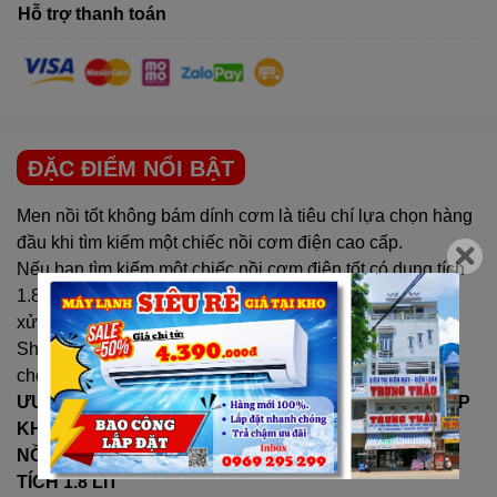
Hỗ trợ thanh toán
ĐẶC ĐIỂM NỔI BẬT
Men nồi tốt không bám dính cơm là tiêu chí lựa chọn hàng
đầu khi tìm kiếm một chiếc nồi cơm điện cao cấp.
Nếu bạn tìm kiếm một chiếc nồi cơm điện tốt có dung tích
1.8 lít, có men nồi chống dính cao cấp và có kèm theo
xửng hấp thì không ngần ngại gì nữa vì Nồi Cơm Điện
Sharp Nhập Khẩu Thái 1.8 Lít KS-R19ST là một sự lựa
chọn tối ưu nhất dành cho gia đình thân yêu.
ƯU ĐIỂM NỔI BẬT CỦA NỒI CƠM ĐIỆN SHARP NHẬP
KHẨU THÁI 1.8 LÍT KS-R19ST
NỒI CƠM ĐIỆN NHẬP KHẨU THÁI LAN CÓ DUNG
TÍCH 1.8 LÍT