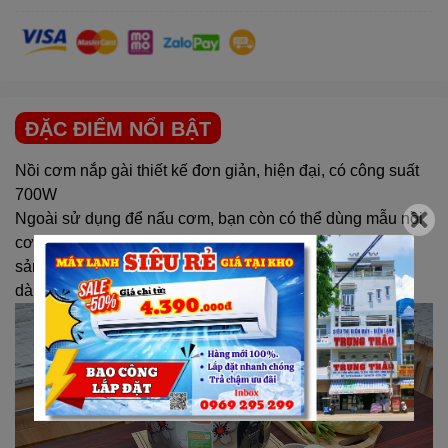
ĐẶC ĐIỂM NỔI BẬT
Nồi cơm nắp gài thiết kế đơn giản, hiện đại, có công suất
700W
Ngoài sử dụng để nấu cơm, bạn còn có thể dùng mẫu nồi
cơm điện Sharp này để nấu xôi, làm bánh,… vì khi mua
sản phẩm được tặng kèm xửng hấp rất thuận tiện và dễ
dàng.