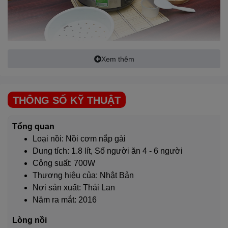
Xem thêm
Dung tích 1.8 lít, đáp ứng nhu cầu cơm hằng ngày cho gia
đình có từ 4 – 6 người
THÔNG SỐ KỸ THUẬT
Tổng quan
Loại nồi: Nồi cơm nắp gài
Dung tích: 1.8 lít, Số người ăn 4 - 6 người
Công suất: 700W
Thương hiệu của: Nhật Bản
Nơi sản xuất: Thái Lan
Năm ra mắt: 2016
Nấu cơm chín nhanh, tiết kiệm điện năng với công nghệ
Lòng nồi