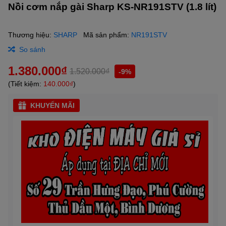
Nồi cơm nắp gài Sharp KS-NR191STV (1.8 lít)
Thương hiệu:
SHARP
Mã sản phẩm:
NR191STV
So sánh
1.380.000₫
1.520.000₫
-9%
(Tiết kiệm:
140.000₫
)
KHUYẾN MÃI