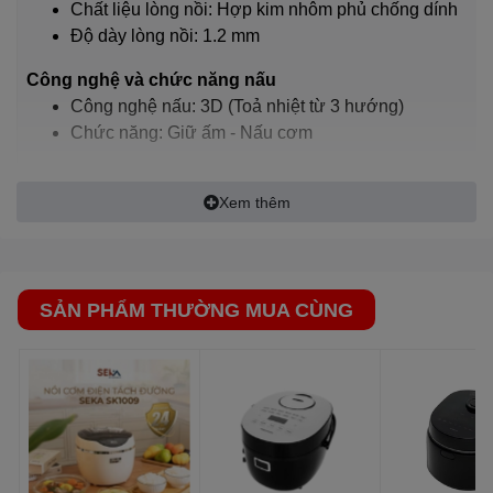
nấu 3D
Chất liệu lòng nồi:
Hợp kim nhôm phủ chống dính
Độ dày lòng nồi: 1.2 mm
Công nghệ và chức năng nấu
Công nghệ nấu:
3D (Toả nhiệt từ 3 hướng)
Chức năng: Giữ ấm - Nấu cơm
Bảng điều khiển và tiện ích
Ngôn ngữ: Tiếng Anh
Xem thêm
Điều khiển: Nút nhấn
Tiện ích: Có xửng hấp
Thông tin lắp đặt
SẢN PHẨM THƯỜNG MUA CÙNG
Chiều dài dây điện: 103 cm
Lòng nồi 2 lớp dày 1.2 mm bằng hợp kim nhôm tráng men
Dây điện: Dây rút vào thân nồi
chống dính bền bỉ, an toàn cho sức khỏe
Kích thước, khối lượng: Ngang 31.5 cm - Cao 31.5 cm
Cơm chín không dính vào thành và đáy nồi giúp bạn làm
33 cm - Nặng 3.2 kg
sạch đơn giản, nhanh chóng.
Hãng: Sharp.
Mở nắp
nồi cơm điện
đơn giản