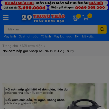
0
0
Máy lạnh
Quạt hơi nước
Tủ lạnh
Máy lọc nước
Tivi
Máy giặt
Trang chủ
/
Nồi cơm điện
/
Nồi cơm nắp gài Sharp KS-NR191STV (1.8 lít)