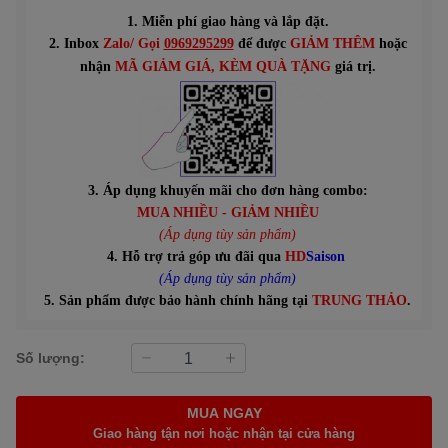
1. Miễn phí giao hàng và lắp đặt.
2. Inbox
Zalo/ Gọi
0969295299
để được
GIẢM THÊM
hoặc
n
hận
MÃ GIẢM GIÁ
, KÈM QUÀ TẶNG
giá trị.
3. Áp dụng khuyến mãi cho đơn hàng combo:
MUA NHIỀU - GIẢM NHIỀU
(Áp dụng tùy sản phẩm)
4. Hỗ trợ trả góp ưu đãi qua
HD
Saison
(Áp dụng tùy sản phẩm)
5. Sản phẩm được bảo hành chính hãng tại
TRUNG THẢO
.
Số lượng:
MUA NGAY
Giao hàng tận nơi hoặc nhận tại cửa hàng