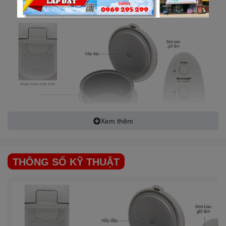
xuất tại Thái Lan
.
Xem thêm
THÔNG SỐ KỸ THUẬT
Thiết kế đẹp mắt, dung tích lớn 1.8 lít
Nồi cơm nắp gài
Sharp KS-192ETV thiết kế đẹp mắt, họa
tiết hoa 5 cánh màu hồng in trên vỏ nồi tạo thêm nét trang