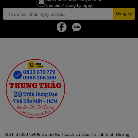
đặc biệt? Đăng ký ngay.
Đăng ký
Tổng quan
Dung tích: 1.8 lít
Thương hiệu của: Nhật Bản
Nơi sản xuất: Thái Lan
Lòng nồi
Chất liệu lòng nồi:
Hợp kim nhôm phủ chống dính
MST: 3703075406 Do Sở Kế Hoạch và Đầu Tư tỉnh Bình Dương
Công nghệ và chức năng nấu