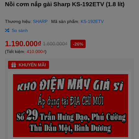
Nồi cơm nắp gài Sharp KS-192ETV (1.8 lít)
Thương hiệu:
SHARP
Mã sản phẩm:
KS-192ETV
So sánh
1.190.000₫
1.600.000₫
-26%
(Tiết kiệm:
410.000₫
)
KHUYẾN MÃI