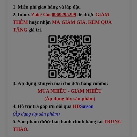
1. Miễn phí giao hàng và lắp đặt.
2. Inbox
Zalo/ Gọi
0969295299
để được
GIẢM
THÊM
hoặc n
hận
MÃ GIẢM GIÁ
, KÈM QUÀ
TẶNG
giá trị.
3. Áp dụng khuyến mãi cho đơn hàng combo:
MUA NHIỀU - GIẢM NHIỀU
(Áp dụng tùy sản phẩm)
4. Hỗ trợ trả góp ưu đãi qua
HD
Saison
(Áp dụng tùy sản phẩm)
5. Sản phẩm được bảo hành chính hãng tại
TRUNG
THẢO
.