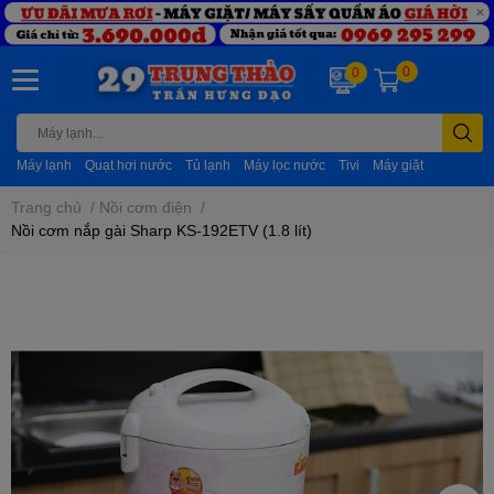
0
0
Máy lạnh
Quạt hơi nước
Tủ lạnh
Máy lọc nước
Tivi
Máy giặt
Trang chủ
/
Nồi cơm điện
/
Nồi cơm nắp gài Sharp KS-192ETV (1.8 lít)