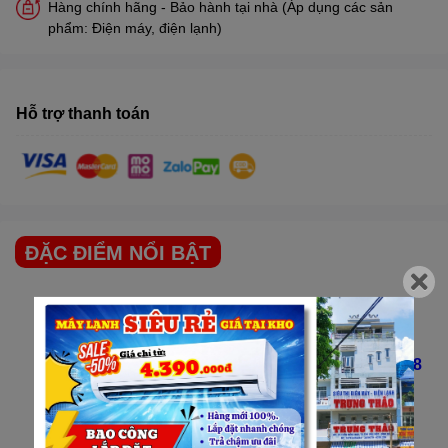
Hàng chính hãng - Bảo hành tại nhà (Áp dụng các sản
phẩm: Điện máy, điện lạnh)
Hỗ trợ thanh toán
ĐẶC ĐIỂM NỔI BẬT
Lòng nồi bằng
hợp kim nhôm tráng men chống
dính
, dễ vệ sinh.
Nồi cơm điện Sharp
KS-192ETV có dung tích 1.8
lít, phù hợp gia đình 2-4 người.
2 mâm nhiệt
, gia nhiệt đều, nấu cơm ngon.
Thương hiệu
nồi cơm điện
số 1 Nhật Bản,
sản