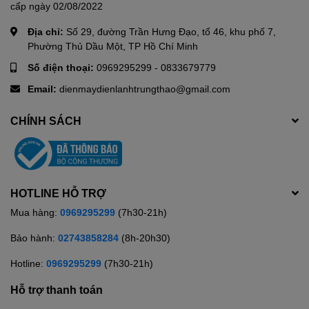
cấp ngày 02/08/2022
Công nghệ nấu:
2D (Toả nhiệt từ 2 hướng)
Địa chỉ:
Số 29, đường Trần Hưng Đạo, tổ 46, khu phố 7,
Bảng điều khiển và tiện ích
Phường Thủ Dầu Một, TP Hồ Chí Minh
Điều khiển: Nút nhấn có màn hình hiển thị
Số điện thoại:
0969295299
-
0833679779
Hãng: Sharp.
Email:
dienmaydienlanhtrungthao@gmail.com
CHÍNH SÁCH
HOTLINE HỖ TRỢ
Mua hàng:
0969295299
(7h30-21h)
Bảo hành:
02743858284
(8h-20h30)
Hotline:
0969295299
(7h30-21h)
Hỗ trợ thanh toán