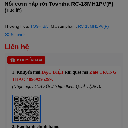
Nồi cơm nắp rời Toshiba RC-18MH1PV(F)
(1.8 lít)
Thương hiệu:
TOSHIBA
Mã sản phẩm:
RC-18MH1PV(F)
So sánh
Liên hệ
KHUYẾN MÃI
1. Khuyến mãi
ĐẶC BIỆT
khi quét mã
Zalo TRUNG
THẢO / 0969295299.
(Nhận ngay GIÁ SỐC/ Nhận thêm QUÀ TẶNG).
2. Bảo hành chính hãng.