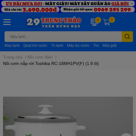
0
0
Máy lạnh
Quạt hơi nước
Tủ lạnh
Máy lọc nước
Tivi
Máy giặt
Trang chủ
/
Nồi cơm điện
/
Nồi cơm nắp rời Toshiba RC-18MH1PV(F) (1.8 lít)