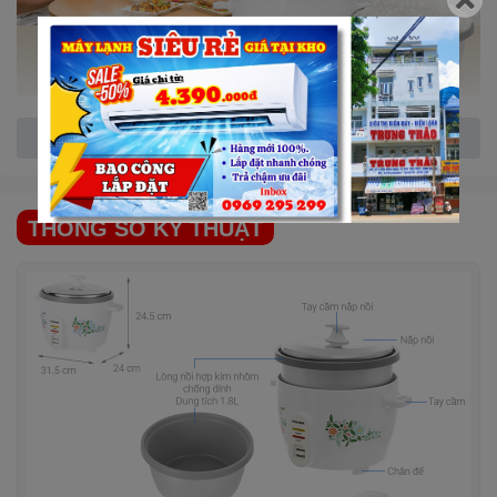
Xem thêm
Nồi cơm nắp rời
dùng đơn giản với nút gạt điều khiển 2 chế độ nấu và
giữ ấm, có đèn báo dễ quan sát
THÔNG SỐ KỸ THUẬT
Nấu cơm nhanh chín trong khoảng 20 – 25 phút với công nghệ 1D, công