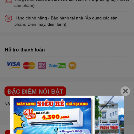
sản phẩm)
Hàng chính hãng - Bảo hành tại nhà (Áp dụng các sản
phẩm: Điện máy, điện lạnh)
Hỗ trợ thanh toán
ĐẶC ĐIỂM NỔI BẬT
Nội dung đang được cập nhật