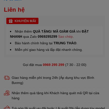
Liên hệ
KHUYẾN MÃI
Nhận thêm
QUÀ TẶNG
/
MÃ GIẢM GIÁ
khi
ĐẶT
NHANH
qua Zalo
0969295299
Sao chép
.
Bảo hành chính hãng tại
TRUNG THẢO
.
Miễn phí giao hàng và lắp đặt nhanh chóng.
Gọi đặt mua
0969 295 299
(7:30 - 22:00)
Giao hàng miễn phí trong 24h (Áp dụng khu vực Bình
Bương)
Nhận thêm quà tặng khi Khách hàng quét mã QR tại cửa
hàng
Trả góp lãi suất ưu đãi hoặc Lãi suất 0% (Áp dụng tùy model