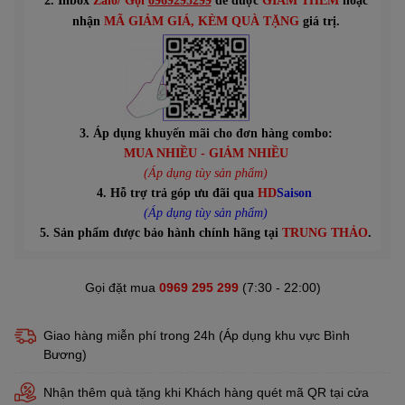
2. Inbox
Zalo/ Gọi
0969295299
để được
GIẢM THÊM
hoặc
n
hận
MÃ GIẢM GIÁ
, KÈM QUÀ TẶNG
giá trị.
3. Áp dụng khuyến mãi cho đơn hàng combo:
MUA NHIỀU - GIẢM NHIỀU
(Áp dụng tùy sản phẩm)
4. Hỗ trợ trả góp ưu đãi qua
HD
Saison
(Áp dụng tùy sản phẩm)
5. Sản phẩm được bảo hành chính hãng tại
TRUNG THẢO
.
Gọi đặt mua
0969 295 299
(7:30 - 22:00)
Giao hàng miễn phí trong 24h (Áp dụng khu vực Bình
Bương)
Nhận thêm quà tặng khi Khách hàng quét mã QR tại cửa