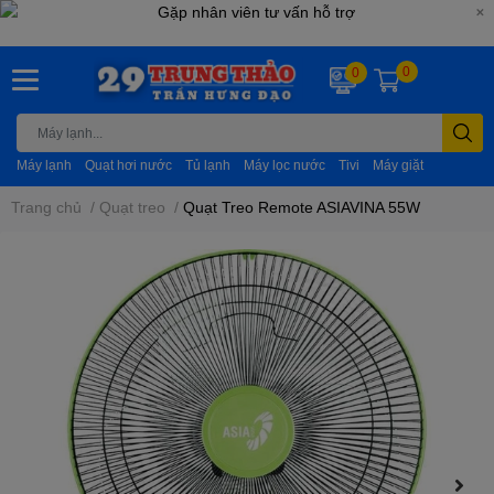
0
0
Máy lạnh
Quạt hơi nước
Tủ lạnh
Máy lọc nước
Tivi
Máy giặt
Trang chủ
/
Quạt treo
/
Quạt Treo Remote ASIAVINA 55W