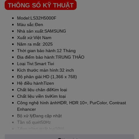
THÔNG SỐ KỸ THUẬT
Model:LS32H5000F
Màu sắc:Đen
Nhà sản xuất:
SAMSUNG
Xuất xứ:Việt Nam
Năm ra mắt :2025
Thời gian bảo hành:12 Tháng
Đắm Chìm Trong Thế Giới Hình
Địa điểm bảo hành:TRUNG THẢO
Loại Tivi:Smart Tivi
Ảnh Tuyệt Mỹ
Kích thước màn hình:32 inch
Độ phân giải:HD (1,366 x 768)
Hình ảnh là yếu tố quan trọng nhất của mọi trải nghiệm xem, và
Hệ điều hànhTizen
tivi LS32H5000F hiểu điều đó hơn ai hết.
Chất liệu chân đếKim loại
HDR (High Dynamic Range) – Sắc Nét Đến Từng Chi Tiết:
Chất liệu viền tiviKim loại
Quên đi những khung hình tối mờ hay quá chói. Công nghệ
Công nghệ hình ảnhHDR, HDR 10+, PurColor, Contrast
HDR mở rộng dải tương phản giữa vùng sáng nhất và tối
Enhancer
nhất, tái tạo màu sắc rực rỡ và chi tiết đáng kinh ngạc. Mọi
Bộ xử lýĐang cập nhật
cảnh quay, từ bình minh rực rỡ đến đêm tối huyền ảo, đều
Tần số quét50Hz
được hiển thị chân thực như cuộc sống.
Tổng công suất loa10W
PurColor – Bùng Nổ Triệu Sắc Màu: Hãy sẵn sàng để đôi
Công nghệ âm thanhAdaptive Sound, OTS Lite, Q-