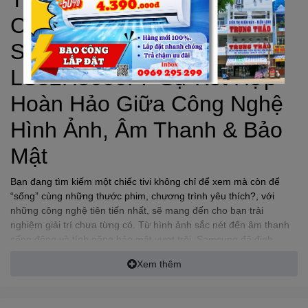
Cao Với Smart Tivi
SAMSUNG
32 Inch
LS32H5000F: Sự Kết Hợp
Hoàn Hảo Giữa Công Nghệ
Hình Ảnh, Âm Thanh & Bảo
Mật
Bạn đang tìm kiếm một chiếc tivi không chỉ để xem mà còn để
“sống” cùng những thước phim, chương trình yêu thích?, với
những công nghệ tiên tiến nhất, sẽ mang đến cho bạn trải
nghiệm giải trí chưa từng có. Từ hình ảnh sắc nét đến âm thanh
sống động và tính năng bảo mật vượt trội, Samsung đã định
nghĩa lại khái niệm về một chiếc tivi hiện đại.
Xem thêm