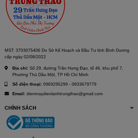
Samsung (mua rời) đồng bộ hoàn hảo, tạo ra hiệu ứng âm
thanh vòm đỉnh cao, lấp đầy mọi ngóc ngách căn phòng
bạn.
MST: 3703075406 Do Sở Kế Hoạch và Đầu Tư tỉnh Bình Dương
cấp ngày 02/08/2022
Địa chỉ:
Số 29, đường Trần Hưng Đạo, tổ 46, khu phố 7,
Phường Thủ Dầu Một, TP Hồ Chí Minh
Số điện thoại:
0969295299
-
0833679779
Email:
dienmaydienlanhtrungthao@gmail.com
Trải Nghiệm Thông Minh & Bảo
Mật Tuyệt Đối
CHÍNH SÁCH
Một chiếc tivi hiện đại không chỉ dừng lại ở hình ảnh và âm thanh.
SAMSUNG
mang đến những tiện ích thông minh và sự bảo mật
vượt trội.