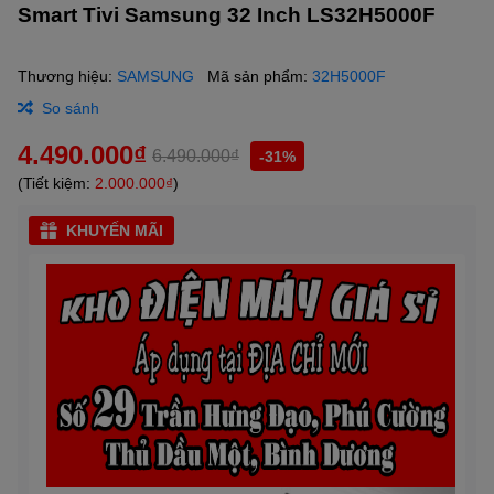
Smart Tivi Samsung 32 Inch LS32H5000F
Thương hiệu:
SAMSUNG
Mã sản phẩm:
32H5000F
So sánh
4.490.000₫
6.490.000₫
-31%
(Tiết kiệm:
2.000.000₫
)
KHUYẾN MÃI