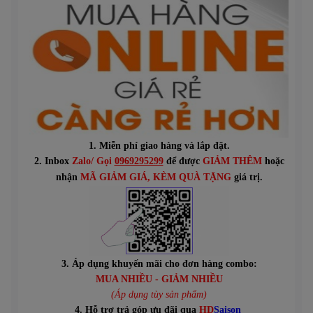
1. Miễn phí giao hàng và lắp đặt.
2. Inbox
Zalo/ Gọi
0969295299
để được
GIẢM THÊM
hoặc
n
hận
MÃ GIẢM GIÁ
, KÈM QUÀ TẶNG
giá trị.
3. Áp dụng khuyến mãi cho đơn hàng combo:
MUA NHIỀU - GIẢM NHIỀU
(Áp dụng tùy sản phẩm)
4. Hỗ trợ trả góp ưu đãi qua
HD
Saison