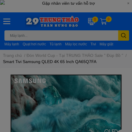
0
0
Máy lạnh
Quạt hơi nước
Tủ lạnh
Máy lọc nước
Tivi
Máy giặt
Trang chủ
/
Đón World Cup - Tại TRUNG THẢO Sale " Đúp Bồ "
/
Smart Tivi Samsung QLED 4K 65 Inch QA65Q7FA