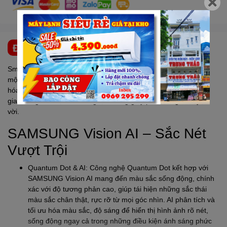
ĐẶC ĐIỂM NỔI BẬT
Smart Tivi
SAMSUNG
QLED 4K 65 Inch QA65Q7FA mang đến
một loạt tính năng công nghệ vượt trội, được thiết kế để tối ưu
hóa trải nghiệm giải trí, tăng cường sự thông minh trong không
gian sống của bạn và mang lại những giây phút thư giãn tuyệt
vời.
SAMSUNG
Vision AI – Sắc Nét
Vượt Trội
Quantum Dot & AI: Công nghệ Quantum Dot kết hợp với
SAMSUNG
Vision AI mang đến màu sắc sống động, chính
xác với độ tương phản cao, giúp tái hiện những sắc thái
màu sắc chân thật, rực rỡ từ mọi góc nhìn. AI phân tích và
tối ưu hóa màu sắc, độ sáng để hiển thị hình ảnh rõ nét,
sống động ngay cả trong những điều kiện ánh sáng phức