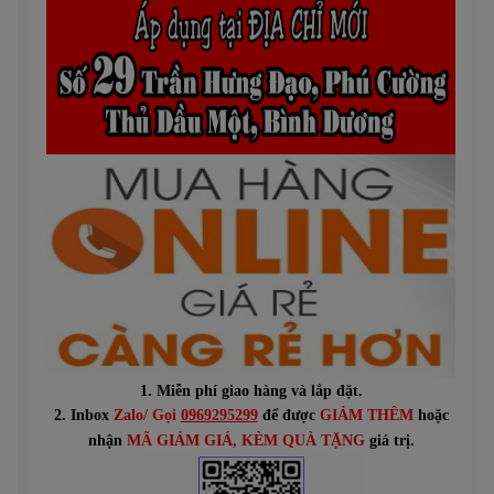
1. Miễn phí giao hàng và lắp đặt.
2. Inbox
Zalo/ Gọi
0969295299
để được
GIẢM THÊM
hoặc
n
hận
MÃ GIẢM GIÁ
, KÈM QUÀ TẶNG
giá trị.