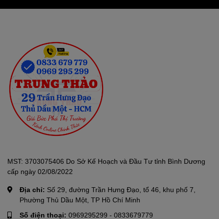
Đạt Chuẩn Màu Sắc PANTONE
Chứng Nhận PANTONE: TV này đạt chứng nhận
PANTONE, giúp tái tạo chính xác hơn 2.140 màu sắc, bao
MST: 3703075406 Do Sở Kế Hoạch và Đầu Tư tỉnh Bình Dương
gồm 110 tông màu da, mang lại màu sắc chính xác và sống
cấp ngày 02/08/2022
động trong từng cảnh phim.
Địa chỉ:
Số 29, đường Trần Hưng Đạo, tổ 46, khu phố 7,
Công Nghệ Motion Xcelerator &
Phường Thủ Dầu Một, TP Hồ Chí Minh
Game Mode
Số điện thoại:
0969295299
-
0833679779