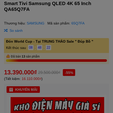
Smart Tivi Samsung QLED 4K 65 Inch
QA65Q7FA
Thương hiệu:
SAMSUNG
Mã sản phẩm:
65Q7FA
So sánh
Đón World Cup - Tại TRUNG THẢO Sale " Đúp Bồ "
:
:
Kết thúc sau
08
48
21
Đã bán
13
sản phẩm
13.390.000₫
29.500.000₫
-55%
(Tiết kiệm:
16.110.000₫
)
KHUYẾN MÃI