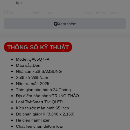
tạp.
Xem thêm
Trợ Lý Giọng Nói Thông Minh
Bixby
THÔNG SỐ KỸ THUẬT
Trí Tuệ Nhân Tạo Nâng Cấp: Với Bixby, trợ lý giọng nói
Model:QA65Q7FA
thông minh của
SAMSUNG
, bạn có thể điều khiển TV một
Màu sắc:Đen
cách dễ dàng và mượt mà. Bixby giờ đây có thể xử lý nhiều
Nhà sản xuất:
SAMSUNG
lệnh cùng lúc và hiểu ngữ cảnh, mang đến trải nghiệm giao
Xuất xứ:Việt Nam
tiếp liền mạch với TV.
Năm ra mắt :2025
Thời gian bảo hành:24 Tháng
Công Nghệ Adaptive Sound –
Địa điểm bảo hành:TRUNG THẢO
Tối Ưu Âm Thanh
Loại Tivi:Smart Tivi QLED
Kích thước màn hình:65 inch
Tối Ưu Âm Thanh Tự Động: Công nghệ Adaptive Sound sẽ
Độ phân giải:4K (3,840 x 2,160)
tự động phân tích nội dung chương trình và tối ưu hóa âm
Hệ điều hànhTizen
thanh cho từng phân cảnh, mang đến trải nghiệm âm thanh
Chất liệu chân đếKim loại