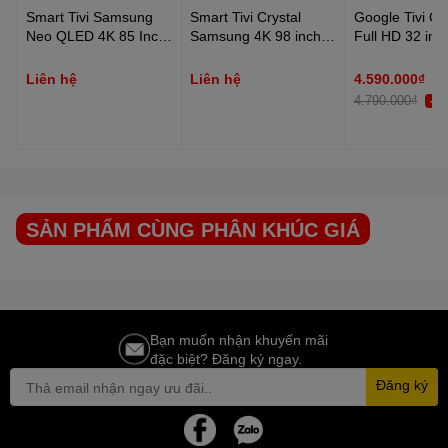
Kích thước có chân, đặt bànNgang 145.29 cm x Cao 87.9
Smart Tivi Samsung
Smart Tivi Crystal
Google Tivi Q
cm x Dày 26.7 cm – 17.1 kg
Neo QLED 4K 85 Inch
Samsung 4K 98 inch
Full HD 32 in
Kích thước không chân, đặt bànNgang 145.29 cm x Cao
QA85QN70FA
UA98DU9000K
83.4 cm x Dày 6 cm – 16.7 kg.
Liên hệ
Liên hệ
4.590.000₫
4.790.000₫
-5
Công Nghệ Quantum HDR &
Color Booster Pro
SẢN PHẨM CÙNG PHÂN KHÚC GIÁ
Tái Hiện Sắc Thái Điện Ảnh: Công nghệ Quantum HDR
giúp tái hiện độ tương phản rộng và sắc nét, mang đến
hình ảnh với chi tiết rõ ràng từ vùng sáng đến tối. Color
Booster Pro giúp AI phân tích từng khung hình và tối ưu
hóa màu sắc, mang lại trải nghiệm xem sống động và chân
Bạn muốn nhận khuyến mãi
thực hơn.
đặc biệt? Đăng ký ngay.
Đăng ký