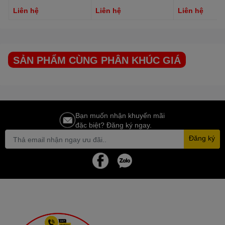
Ampli
BIK
BDA-X33 có khả năng kết nối đa dạng, bao gồm Audio
Liên hệ
Liên hệ
Liên hệ
Output, MIC Input, HDMI ARC Output, IR ANT, Bluetooth ANT, và
Speaker Output. Thiết bị tiêu thụ năng lượng thấp và sinh nhiệt ít,
giúp tiết kiệm điện. Nó có thể vận hành ổn định suốt nhiều giờ liên
tục mà không ảnh hưởng đến các thiết bị khác.
SẢN PHẨM CÙNG PHÂN KHÚC GIÁ
Loa sub
BKSOUND
SW212
Loa sub điện
BKSOUND
SW212 với bass 30cm cho thấy khả
năng tái tạo âm trầm mạnh mẽ. Với công suất 200W/400W, loa có
thể phát mọi thể loại nhạc và đáp ứng mọi nhu cầu.
Bạn muốn nhận khuyến mãi
đặc biệt? Đăng ký ngay.
Đăng ký
Dải tần từ 28 đến 150Hz giúp loa tái tạo âm thanh xuất sắc và có
góc phủ âm rộng. Đặc biệt, mạch amply khuếch đại Class D bên
trong giúp loa hoạt động hiệu quả và ổn định trong thời gian dài.
Micro không dây
BIK
BJ-U200
Micro không dây
BIK
BJ-U200 với 200 kênh tần số và sóng UHF
siêu cao, mang lại phạm vi hoạt động rộng lớn, ổn định và giảm