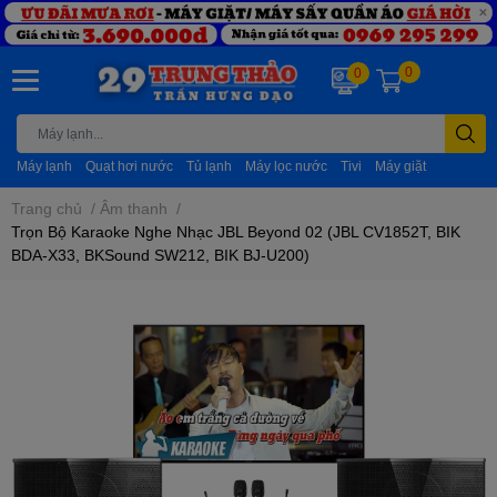
0
0
Máy lạnh
Quạt hơi nước
Tủ lạnh
Máy lọc nước
Tivi
Máy giặt
Trang chủ
/
Âm thanh
/
Trọn Bộ Karaoke Nghe Nhạc JBL Beyond 02 (JBL CV1852T, BIK
BDA-X33, BKSound SW212, BIK BJ-U200)