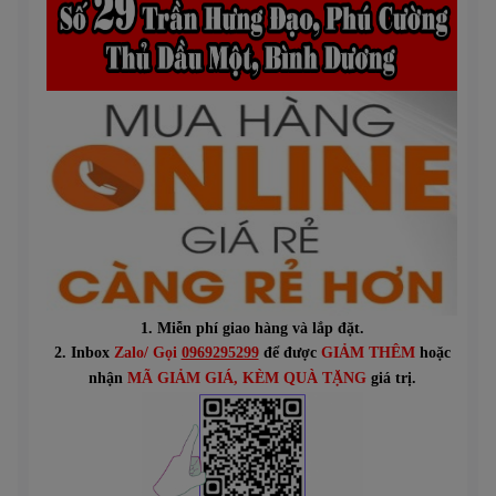
1. Miễn phí giao hàng và lắp đặt.
2. Inbox
Zalo/ Gọi
0969295299
để được
GIẢM THÊM
hoặc
n
hận
MÃ GIẢM GIÁ
, KÈM QUÀ TẶNG
giá trị.