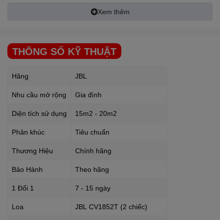
Xem thêm
THÔNG SỐ KỸ THUẬT
Hãng
JBL
Nhu cầu mở rộng
Gia đình
Diện tích sử dụng
15m2 - 20m2
Đặc điểm chi tiết các thiết bị
Phân khúc
Tiêu chuẩn
có trong Dàn karaoke
Thương Hiệu
Chính hãng
JBL
Beyond 02
Bảo Hành
Theo hãng
1 Đổi 1
7 - 15 ngày
Loa karaoke
JBL
CV1852T
Loa
JBL
CV1852T (2 chiếc)
Là mẫu loa karaoke mới nhất thuộc thương hiệu
JBL
nổi tiếng