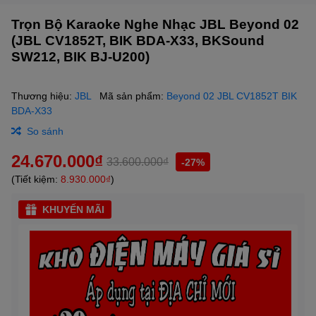
Trọn Bộ Karaoke Nghe Nhạc JBL Beyond 02
(JBL CV1852T, BIK BDA-X33, BKSound
SW212, BIK BJ-U200)
Thương hiệu:
JBL
Mã sản phẩm:
Beyond 02 JBL CV1852T BIK
BDA-X33
So sánh
24.670.000₫
33.600.000₫
-27%
(Tiết kiệm:
8.930.000₫
)
KHUYẾN MÃI