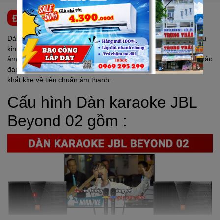
ĐẶC ĐIỂM NỔI BẬT
Dàn karaoke
JBL
Beyond 02,do chính đội ngũ kỹ thuật viên giàu
kinh nghiệm của chúng tôi nghiên cứu, lựa chọn những thiết bị
âm thanh tốt nhất để setup bộ dàn chất lượng âm thanh tuyệt hảo
đáp ứng cho những không gian sang trọng, hiện đại và đòi hỏi
khắt khe về tiêu chuẩn âm thanh.
Cấu hình Dàn karaoke
JBL
Beyond 02 gồm :