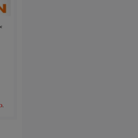
c
O
.