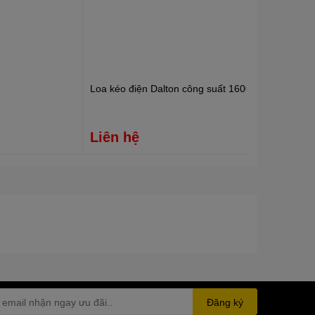
Loa kéo điện Dalton công suất 1600W TS-15A550
Liên hệ
Đăng ký