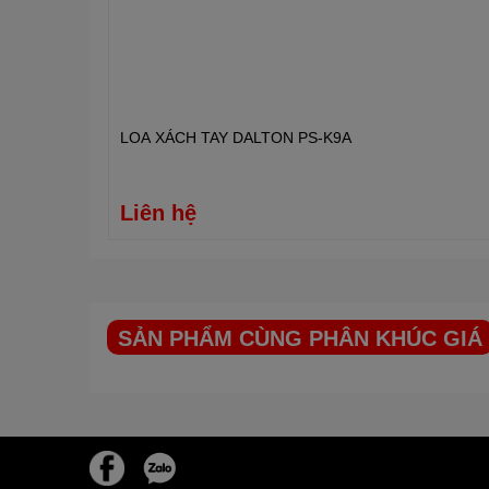
mẽ, tái hiện âm thanh đồng đều trong khoảng tần số 2
Dàn karaoke
JBL
Beyond 04 này, quý khách có thể đặt hà
hotline:
0969.295.299
hoặc tới trực tiếp cửa hàng Điệ
phẩm trước lúc mua hàng. Chúng tôi cam kết cung cấp
tốt nhất thị trường.
LOA XÁCH TAY DALTON PS-K9A
Liên hệ
SẢN PHẨM CÙNG PHÂN KHÚC GIÁ