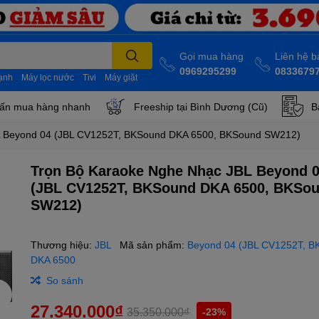
Gọi mua hàng
Liên hệ 
0969295299
0833679
lạnh
Máy lọc nước
Tivi
Máy giặt
ấn mua hàng nhanh
Freeship tại Bình Dương (Cũ)
B
L Beyond 04 (JBL CV1252T, BKSound DKA 6500, BKSound SW212)
Trọn Bộ Karaoke Nghe Nhạc JBL Beyond 
(JBL CV1252T, BKSound DKA 6500, BKSo
SW212)
Thương hiệu:
JBL
Mã sản phẩm:
Beyond 04 (JBL CV1252T, 
DKA 6500
So sánh
27.340.000₫
35.350.000₫
-23%