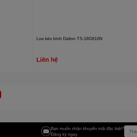
8-150Hz (+-3db).
ng trực tiếp ngay tại website, gọi điện tới số
n Máy
TRUNG THẢO
của chúng tôi để được trải nghiệm sản
 cho khách hàng bộ dàn karaoke hay, chất lượng với mức giá
Loa kéo bình Dalton TS-18G810N
Liên hệ
Bạn muốn nhận khuyến mãi đặc biệt?
Đăng ký ngay.