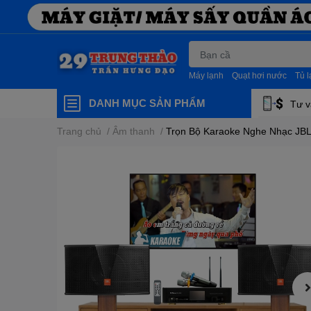
Máy lạnh
Quạt hơi nước
Tủ 
DANH MỤC SẢN PHẨM
Tư v
Trang chủ
/
Âm thanh
/
Trọn Bộ Karaoke Nghe Nhạc JB