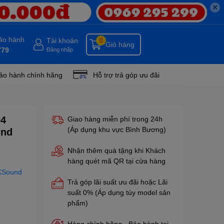
✕
bảo hành
Tài khoản
0
Giỏ hàng
779
Đăng nhập
ảo hành chính hãng
Hỗ trợ trả góp ưu đãi
04
Giao hàng miễn phí trong 24h
(Áp dụng khu vực Bình Bương)
und
Nhận thêm quà tặng khi Khách
hàng quét mã QR tại cửa hàng
BKSound
Trả góp lãi suất ưu đãi hoặc Lãi
suất 0% (Áp dụng tùy model sản
phẩm)
Hàng chính hãng - Bảo hành tại