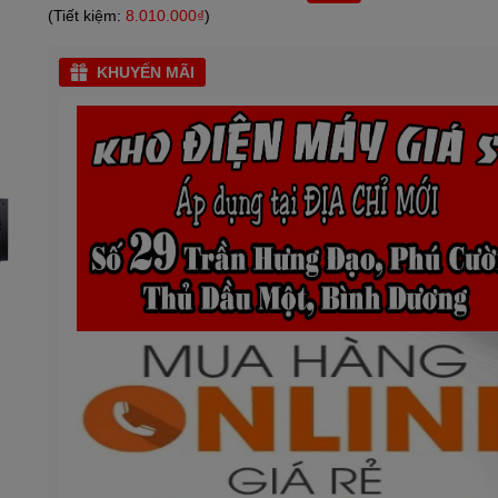
(Tiết kiệm:
8.010.000₫
)
KHUYẾN MÃI