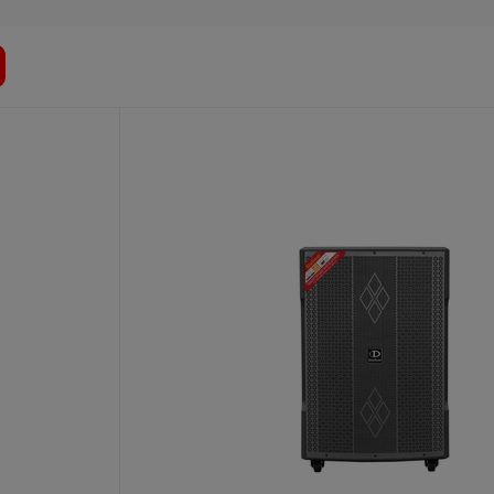
 mẽ lên đến 450W/CH, đảm bảo âm thanh mạnh mẽ và chất
ooth, cổng quang, USB, HDMI và ARC, giúp bạn dễ dàng kết nối
b và chống hú được tích hợp để tăng thêm sự chuyên nghiệp và
i loa karaoke, đặc biệt là loa bass từ 25cm đến 40cm như Alto,
à sống động.
2 với thiết kế hiện đại, khả năng tái tạo âm trầm chắc nịch
ày sẽ mang đến cho người dùng những trải nghiệm tuyệt vời.
 từ chất liệu PolyPlas cao cấp – chất liệu giấy tráng một lớp
tiết và sâu lắng.
400W giúp loa sub
BKSOUND
SW212 mang lại chất âm mạnh