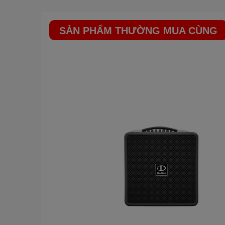
Class AB, cục đẩy này cung cấp công suất RMS mạnh
lượng.
SẢN PHẨM THƯỜNG MUA CÙNG
Sản phẩm có tính năng kết nối đa dạng bao gồm Bluet
với các thiết bị khác nhau. Các tính năng Echo, Rever
hấp dẫn cho buổi hát karaoke.
Ngoài ra, cục đẩy này phối ghép hoàn hảo với nhiều loạ
JBL, BIK,.. mang đến trải nghiệm âm thanh hoàn hảo v
Loa sub
BKSOUND
SW612
Đến từ thương hiệu
BKSOUND
, loa sub
BKSOUND
SW21
cùng nhiều hiệu ứng âm thanh hứa hẹn dòng loa sub n
Trang bị củ loa có đường kính 30 cm, màng loa được làm
polymer mang lại độ chính xác, ổn định cho âm trầm chi 
Hoạt động với công suất trung bình 200W, và cực đại 