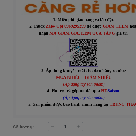
1. Miễn phí giao hàng và lắp đặt.
2. Inbox
Zalo/ Gọi
0969295299
để được
GIẢM THÊM
hoặ
n
hận
MÃ GIẢM GIÁ
, KÈM QUÀ TẶNG
giá trị.
3. Áp dụng khuyến mãi cho đơn hàng combo:
MUA NHIỀU - GIẢM NHIỀU
(Áp dụng tùy sản phẩm)
4. Hỗ trợ trả góp ưu đãi qua
HD
Saison
(Áp dụng tùy sản phẩm)
5. Sản phẩm được bảo hành chính hãng tại
TRUNG THẢ
Số lượng: