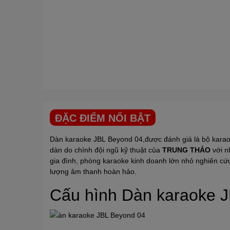
ĐẶC ĐIỂM NỔI BẬT
Dàn karaoke
JBL
Beyond 04,được đánh giá là bộ karaok
dàn do chính đội ngũ kỹ thuật của
TRUNG THẢO
với n
gia đình, phòng karaoke kinh doanh lớn nhỏ nghiên cứu
lượng âm thanh hoàn hảo.
Cấu hình Dàn karaoke
J