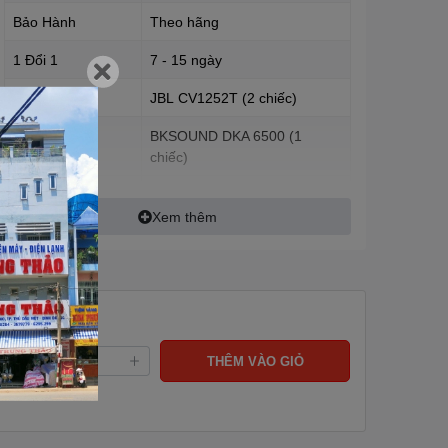
Bảo Hành
Theo hãng
1 Đổi 1
7 - 15 ngày
Loa
JBL
CV1252T (2 chiếc)
BKSOUND
DKA 6500 (1
Amply
chiếc)
Loa sub
BKSOUND
SW612(1 chiếc)
Xem thêm
ng:
THÊM VÀO GIỎ