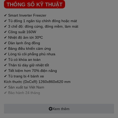
Tủ Đông
DARLING
sở hữu dung tích 270 lít, thích hợp cho những
THÔNG SỐ KỸ THUẬT
hộ kinh doanh quán ăn, tiệm tạp hóa có quy mô nhỏ dùng lưu trữ
thực phẩm.
✔ Smart Inverter Freezer
✔ Tủ đông 1 ngăn tùy chỉnh đông hoặc mát
✔ 3 chế độ: đông cứng, đông mềm, làm mát
✔ Công suất 160W
✔ Nhiệt độ âm tới 30ºC
✔ Dàn lạnh ống đồng
✔ Bảng điều khiển cảm ứng
✔ Lòng tủ côi phẳng phủ nhựa
✔ Tủ có khóa an toàn
✔ Thân tủ dày giữ nhiệt tốt
✔ Tiết kiệm hơn 70% điện năng
✔ Tủ trang bị 4 bánh xe
Kích thước (DxCxR) 1260x860x620 mm
Tủ Đông
DARLING
Thuận tiện,
✔ Sản xuất tại Việt Nam
✔ Bảo hành 24 tháng
lưu trữ nhiều thực phẩm trong
thời gian dài với 1 ngăn đông
Xem thêm