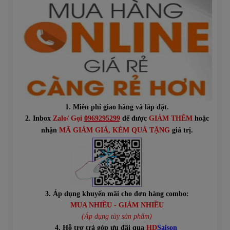
1. Miễn phí giao hàng và lắp đặt.
2. Inbox
Zalo/ Gọi
0969295299
để được
GIẢM THÊM
hoặc
n
hận
MÃ GIẢM GIÁ
, KÈM QUÀ TẶNG
giá trị.
3. Áp dụng khuyến mãi cho đơn hàng combo:
MUA NHIỀU - GIẢM NHIỀU
(Áp dụng tùy sản phẩm)
4. Hỗ trợ trả góp ưu đãi qua
HD
Saison