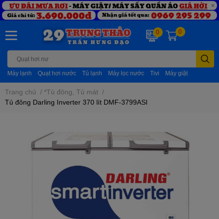
0
0
Máy lạnh
Quạt hơi nước
Tủ lạnh
Máy lọc nước
Tivi
Máy giặt
Trang chủ
/
*Tủ đông, Tủ mát
/
Tủ đông Darling Inverter 370 lít DMF-3799ASI