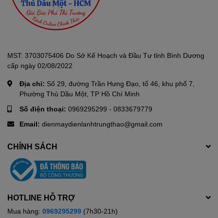
Đèn Led trong lòng tủ: Giúp chiếu sáng lòng tủ dễ dàng nhìn thấy
thực phẩm bên trong.
Nhìn chung Tủ Đông
DARLING
Inverter 270 lít DMF-3799 ASI làm
MST: 3703075406 Do Sở Kế Hoạch và Đầu Tư tỉnh Bình Dương
đông nhanh, không gian chứa phù hợp với các hộ kinh doanh,
cấp ngày 02/08/2022
quán ăn, tạp hóa nhỏ, an toàn, tiết kiệm điện,... Đây cũng là một
Địa chỉ:
Số 29, đường Trần Hưng Đạo, tổ 46, khu phố 7,
lựa chọn hợp lý cho bạn trong tầm giá.
Phường Thủ Dầu Một, TP Hồ Chí Minh
Số điện thoại:
0969295299
-
0833679779
Email:
dienmaydienlanhtrungthao@gmail.com
CHÍNH SÁCH
HOTLINE HỖ TRỢ
Mua hàng:
0969295299
(7h30-21h)