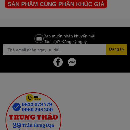
SẢN PHẨM CÙNG PHÂN KHÚC GIÁ
với công nghệ Eco Smart
Control
Tủ Đông
DARLING
Điều chỉnh nhiệt độ theo ý bạn tiện lợi và dễ
dàng để bảo quản thực phẩm nhờ công nghệ Eco Smart Control.
Bạn muốn nhận khuyến mãi
đặc biệt? Đăng ký ngay.
Ngoài ra công nghệ này còn cho phép khóa cửa tự động sau 3s
và làm lạnh nhanh.
Đăng ký
Tích hợp một số tiện ích và an
toàn khác
Tủ Đông
DARLING
Khóa cửa tủ: An toàn hơn nhất là khi nhà có nhiều trẻ nhỏ, ngăn
việc trẻ nghịch mở cửa tủ nhiều lần gây tốn điện.
Lỗ thoát nước: Giúp giải pháp tình trạng đọng nước trong tủ.
Giỏ đựng đồ: Tăng diện tích chứa thực phẩm.