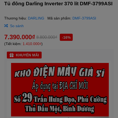
Tủ đông Darling Inverter 370 lít DMF-3799ASI
Thương hiệu:
DARLING
Mã sản phẩm:
DMF-3799ASI
So sánh
7.390.000₫
8.800.000₫
-16%
(Tiết kiệm:
1.410.000₫
)
KHUYẾN MÃI