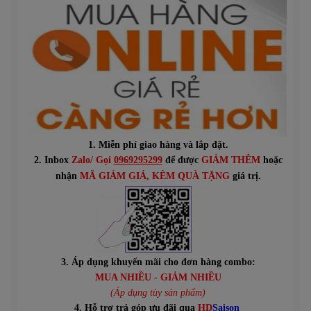
1. Miễn phí giao hàng và lắp đặt.
2. Inbox
Zalo/ Gọi
0969295299
để được
GIẢM THÊM
hoặc
n
hận
MÃ GIẢM GIÁ
, KÈM QUÀ TẶNG
giá trị.
3. Áp dụng khuyến mãi cho đơn hàng combo:
MUA NHIỀU - GIẢM NHIỀU
(Áp dụng tùy sản phẩm)
4. Hỗ trợ trả góp ưu đãi qua
HD
Saison