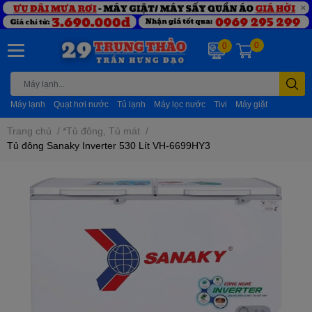
0
0
Máy lạnh
Quạt hơi nước
Tủ lạnh
Máy lọc nước
Tivi
Máy giặt
Trang chủ
/
*Tủ đông, Tủ mát
/
Tủ đông Sanaky Inverter 530 Lít VH-6699HY3