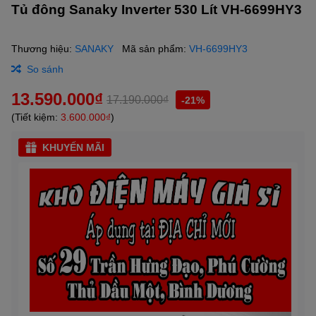
Tủ đông Sanaky Inverter 530 Lít VH-6699HY3
Thương hiệu:
SANAKY
Mã sản phẩm:
VH-6699HY3
So sánh
13.590.000₫
17.190.000₫
-21%
(Tiết kiệm:
3.600.000₫
)
KHUYẾN MÃI