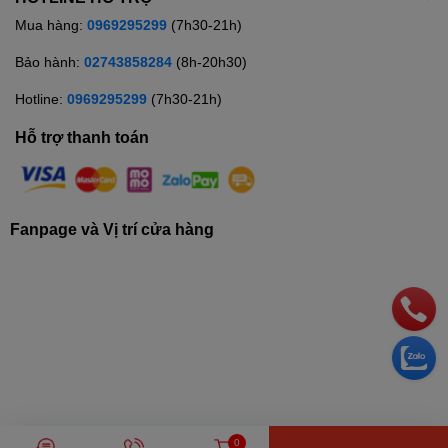
Mua hàng:
0969295299
(7h30-21h)
Bảo hành:
02743858284
(8h-20h30)
Hotline:
0969295299
(7h30-21h)
Hỗ trợ thanh toán
Fanpage và Vị trí cửa hàng
© Bản quyền thuộc về
Siêu thị điện máy TRUNG THẢO
| Cung cấp
0