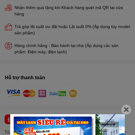
Nhận thêm quà tặng khi Khách hàng quét mã QR tại cửa
hàng
Trả góp lãi suất ưu đãi hoặc Lãi suất 0% (Áp dụng tùy model
sản phẩm)
Hàng chính hãng - Bảo hành tại nhà (Áp dụng các sản
phẩm: Điện máy, điện lạnh)
Hỗ trợ thanh toán
ĐẶC ĐIỂM NỔI BẬT
Tủ đông
SANAKY
Inverter 530 Lít VH-6699HY3 có dung tích sử