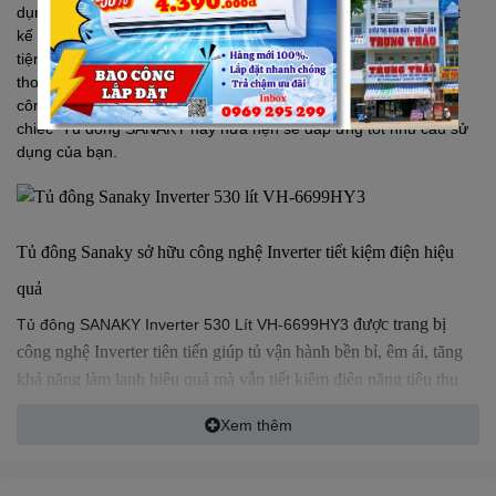
dụng 530 lít giúp bảo quản được khá nhiều thực phẩm. Tủ thiết
kế một ngăn rộng thông suốt với 2 cánh mở kiểu vali rất thuận
tiện, hơn nữa thiết kế 2 cửa còn giảm bớt lượng hơi lạnh thất
thoát ra ngoài khi mở cửa tủ lấy thực phẩm. Nhờ được trang bị
công nghệ Inverter tiết kiệm điện, khả năng làm lạnh nhanh,
chiếc Tủ đông
SANAKY
này hứa hẹn sẽ đáp ứng tốt nhu cầu sử
dụng của bạn.
Tủ đông Sanaky sở hữu công nghệ Inverter tiết kiệm điện hiệu
quả
Tủ đông
SANAKY
Inverter 530 Lít VH-6699HY3
được trang bị
công nghệ Inverter tiên tiến giúp tủ vận hành bền bỉ, êm ái, tăng
khả năng làm lạnh hiệu quả mà vẫn tiết kiệm điện năng tiêu thụ
lên đến 50% so với các dòng tủ thông thường. Sở hữu chiếc tủ
Xem thêm
đông Inverter này, các bà nội trợ sẽ giảm bớt nỗi lo về hóa đơn
tiền điện mỗi tháng.